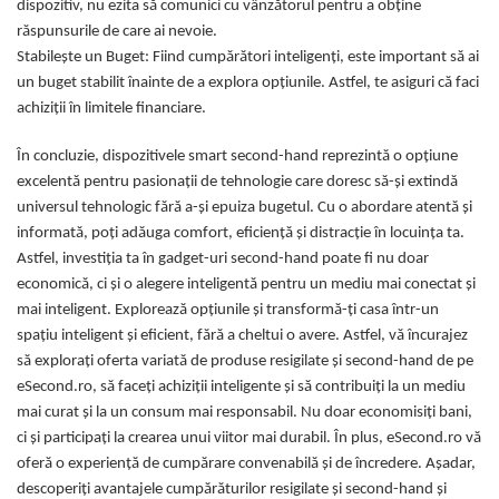
dispozitiv, nu ezita să comunici cu vânzătorul pentru a obține
Gaming, Carti & Birotica
răspunsurile de care ai nevoie.
Birotica & Papetarie
Stabilește un Buget: Fiind cumpărători inteligenți, este important să ai
Console, Jocuri & Accesorii
un buget stabilit înainte de a explora opțiunile. Astfel, te asiguri că faci
Ingrijire personala & Cosmetice
achiziții în limitele financiare.
Accesorii aparate de ras electrice
În concluzie, dispozitivele smart second-hand reprezintă o opțiune
Accesorii aparate hair styling
excelentă pentru pasionații de tehnologie care doresc să-și extindă
Aparate & Accesorii ingrijire
universul tehnologic fără a-și epuiza bugetul. Cu o abordare atentă și
personala
informată, poți adăuga comfort, eficiență și distracție în locuința ta.
Aparate cosmetice
Astfel, investiția ta în gadget-uri second-hand poate fi nu doar
Articole Sanatate si Wellness
economică, ci și o alegere inteligentă pentru un mediu mai conectat și
Consumabile sanitare
mai inteligent. Explorează opțiunile și transformă-ți casa într-un
Cosmetice si produse ingrijire
spațiu inteligent și eficient, fără a cheltui o avere. Astfel, vă încurajez
personala
să explorați oferta variată de produse resigilate și second-hand de pe
Igiena dentara
eSecond.ro, să faceți achiziții inteligente și să contribuiți la un mediu
mai curat și la un consum mai responsabil. Nu doar economisiți bani,
Jucarii, Copii & Bebe
ci și participați la crearea unui viitor mai durabil. În plus, eSecond.ro vă
Camera copilului
oferă o experiență de cumpărare convenabilă și de încredere. Așadar,
Hrana bebelusi
descoperiți avantajele cumpărăturilor resigilate și second-hand și