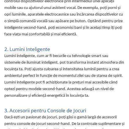
controlul dispozitivelor electronice prin intermediul unei aplicații
Uscatoare rufe
mobile sau cu ajutorul unui asistent vocal. De exemplu, poți porni și
Utilaje si materiale de constructii
opri luminile, aparatele electrocasnice sau încărcarea dispozitivelor cu
Laptop, Tablete & Telefoane
o simplă comandă vocală sau apăsare pe buton. Optând pentru prize
inteligente second-hand, poți economisi bani și în același timp îți poți
Accesorii tablete
face viața mai confortabilă și mai eficientă.
Laptopuri si Accesorii
Telefoane Mobile & accesorii
2. Lumini Inteligente
Wearable & Gadgeturi
Lumini inteligente, cum ar fi becurile cu tehnologie smart sau
Electrocasnice & Climatizare
sistemele de iluminat inteligent, pot transforma instant atmosfera din
Accesorii si piese masini spalat
locuința ta. Poți ajusta culoarea și intensitatea luminii pentru a crea
rufe si uscatoare
ambientul perfect în funcție de momentul zilei sau de starea de spirit.
Accesorii si piese masini spalat
Lumini inteligente pot fi achiziționate la prețuri mai accesibile când
vase
optezi pentru modele second-hand. Acestea adaugă un nivel de
Aparate Frigorifice
personalizare și eficiență energetică în locuința ta.
Aparate Racire Aer
3. Accesorii pentru Console de Jocuri
Aragaze si cuptoare cu microunde
Dacă ești un pasionat de jocuri, poți găsi o gamă largă de accesorii
Climatizare & sisteme de incalzire
pentru console de jocuri second-hand. De la controale suplimentare și
Electrocasnice pentru Bucatarie