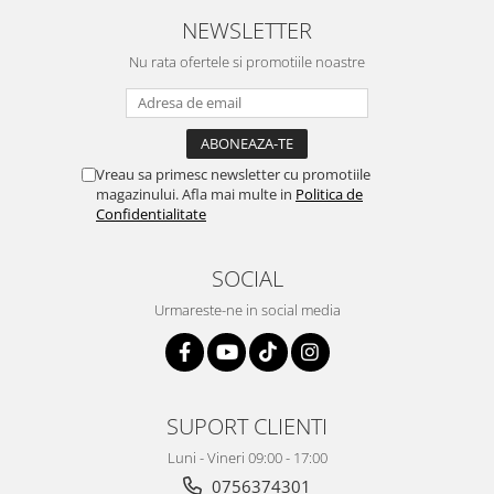
Home Cinema & Audio
NEWSLETTER
Playere, Boxe & Casti
Nu rata ofertele si promotiile noastre
Telescoape & Optica
Televizoare & accesorii
Bacanie
Ambalaje cadouri
Vreau sa primesc newsletter cu promotiile
Cadouri
magazinului. Afla mai multe in
Politica de
Curatenie si intretinere
Confidentialitate
SOCIAL
Urmareste-ne in social media
SUPORT CLIENTI
Luni - Vineri 09:00 - 17:00
0756374301