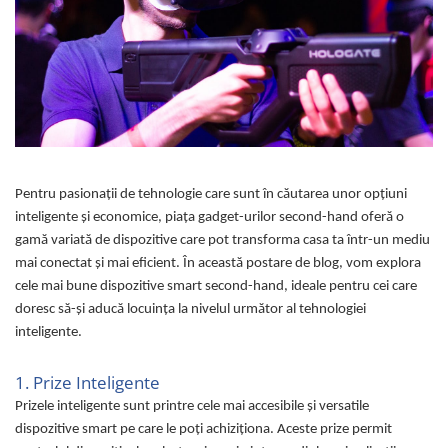
Curatenie si intretinere
Decoratiuni
Gradinarit
Hobby-uri creative
Iluminat & Electrice
Jaluzele
Kit-uri automatizari porti si usi
garaj
Pentru pasionații de tehnologie care sunt în căutarea unor opțiuni
Mobila dormitor
inteligente și economice, piața gadget-urilor second-hand oferă o
Mobila gradina & terasa
gamă variată de dispozitive care pot transforma casa ta într-un mediu
Mobila Living & Dining
mai conectat și mai eficient. În această postare de blog, vom explora
Organizare si depozitare
cele mai bune dispozitive smart second-hand, ideale pentru cei care
doresc să-și aducă locuința la nivelul următor al tehnologiei
Rafturi
inteligente.
Sanitare
Scule electrice si unelte
1. Prize Inteligente
Silicon, spume si solutii tehnice
Prizele inteligente sunt printre cele mai accesibile și versatile
Sisteme Incalzire
dispozitive smart pe care le poți achiziționa. Aceste prize permit
Textile si covoare