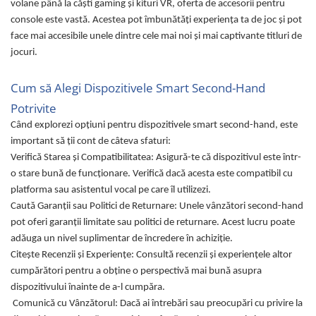
volane până la căști gaming și kituri VR, oferta de accesorii pentru
Fiare de calcat si masini de cusut
console este vastă. Acestea pot îmbunătăți experiența ta de joc și pot
Ingrijire Locuinta
face mai accesibile unele dintre cele mai noi și mai captivante titluri de
Purificatoare de aer
jocuri.
Fashion
Cum să Alegi Dispozitivele Smart Second-Hand
Bijuterii
Ceasuri barbatesti
Potrivite
Ceasuri dama
Când explorezi opțiuni pentru dispozitivele smart second-hand, este
Cutii, curele si accesorii ceasuri
important să ții cont de câteva sfaturi:
Verifică Starea și Compatibilitatea: Asigură-te că dispozitivul este într-
Genti si accesorii barbati
o stare bună de funcționare. Verifică dacă acesta este compatibil cu
Genti si accesorii femei
platforma sau asistentul vocal pe care îl utilizezi.
Imbracaminte barbati
Caută Garanții sau Politici de Returnare: Unele vânzători second-hand
Imbracaminte femei
pot oferi garanții limitate sau politici de returnare. Acest lucru poate
Imbracaminte si Incaltaminte copii
adăuga un nivel suplimentar de încredere în achiziție.
Incaltaminte barbati
Citește Recenzii și Experiențe: Consultă recenzii și experiențele altor
Incaltaminte femei
cumpărători pentru a obține o perspectivă mai bună asupra
Ochelari de soare
dispozitivului înainte de a-l cumpăra.
Comunică cu Vânzătorul: Dacă ai întrebări sau preocupări cu privire la
Ochelari de vedere