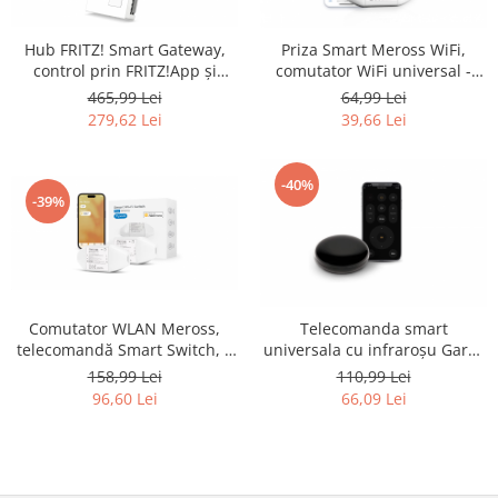
Retelistica & Supraveghere
Servere, Componente & UPS
Hub FRITZ! Smart Gateway,
Priza Smart Meross WiFi,
Telecomenzi garaj
control prin FRITZ!App și
comutator WiFi universal -
Sport & Activitati in aer liber
FRITZ!Fon, conexiune stabilă
RESIGILAT
465,99 Lei
64,99 Lei
WLAN/LAN - RESIGILAT
279,62 Lei
39,66 Lei
Accesorii antrenament
Accesorii Fitness
Accesorii sportive
-40%
-39%
Articole Voiaj
Camping
Ciclism
Sporturi acvatice
Sporturi de interior
Comutator WLAN Meross,
Telecomanda smart
telecomandă Smart Switch, 2
universala cu infraroșu Garza
TV, Audio & Foto
bucăți - RESIGILAT
Smarthome - RESIGILAT
158,99 Lei
110,99 Lei
Aparate Foto & Accesorii
96,60 Lei
66,09 Lei
Audio HI-FI & Profesionale
Camere video si sport
Drone si Accesorii