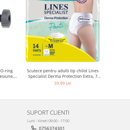
 O-ring
Scutece pentru adulti tip chilot Lines
Set 20 t
esiune,
Specialist Derma Protection Extra, 7
XS300010
3, K4
picaturi, marimea M, 14 bucati
39,99 Lei
SUPORT CLIENTI
Luni - Vineri 09:00 - 17:00
0756374301