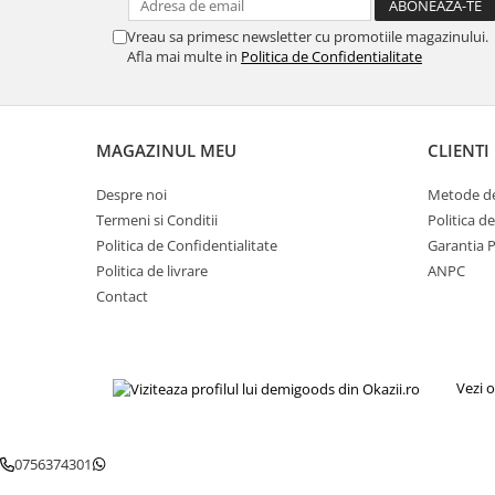
Igiena si ingrijire
Vreau sa primesc newsletter cu promotiile magazinului.
Jucarii si Jocuri
Afla mai multe in
Politica de Confidentialitate
Maternitate
Petshop
Accesorii animale de companie
MAGAZINUL MEU
CLIENTI
Acvaristica
Castroane si adapatori animale
Despre noi
Metode de
Igiena animale de companie
Termeni si Conditii
Politica d
Politica de Confidentialitate
Garantia 
Mobila si transport animale de
companie
Politica de livrare
ANPC
Contact
Zgarzi, lese si hamuri
PC, Periferice & Software
Componente PC
Desktop PC & Monitoare
Vezi o
Imprimante, Scanere &
Consumabile
0756374301
Periferice PC