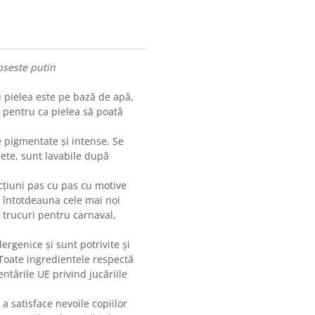
ipseste putin
pielea este pe bază de apă,
- pentru ca pielea să poată
e pigmentate și intense. Se
ete, sunt lavabile după
ucțiuni pas cu pas cu motive
i întotdeauna cele mai noi
 trucuri pentru carnaval,
ergenice și sunt potrivite și
 Toate ingredientele respectă
tările UE privind jucăriile
a satisface nevoile copiilor