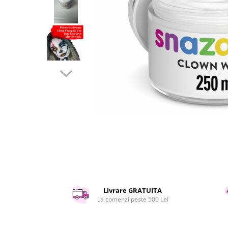
Curatenie si intretinere
Decoratiuni
Gradinarit
Hobby-uri creative
Iluminat & Electrice
Jaluzele
Kit-uri automatizari porti si usi
garaj
Mobila dormitor
Mobila gradina & terasa
Mobila Living & Dining
Organizare si depozitare
Rafturi
Sanitare
Scule electrice si unelte
Livrare GRATUITA
Silicon, spume si solutii tehnice
La comenzi peste 500 Lei
Sisteme Incalzire
Textile si covoare