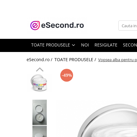
TOATE PRODUSELE
Auto Moto
Accesorii Auto
TOATE PRODUSELE
NOI
RESIGILATE
SECO
Anvelope & Jante
Covorase auto
eSecond.ro /
TOATE PRODUSELE /
Vopsea alba pentru p
Echipamente pentru Atelier
Electronice Auto
-49%
Intretinere & Cosmetica auto
Moto
Reparatii si echipamente auto
Trotinete electrice
Casa, Gradina & Bricolaj
Accesorii usi
Bucatarie & Servire