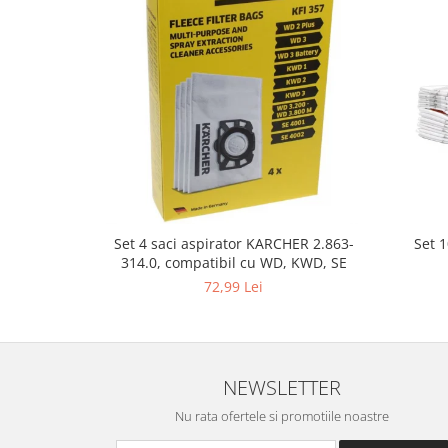
Gaming, Carti & Birotica
Birotica & Papetarie
Console, Jocuri & Accesorii
Ingrijire personala & Cosmetice
Accesorii aparate de ras electrice
Accesorii aparate hair styling
Aparate & Accesorii ingrijire
personala
Aparate cosmetice
Set 
Set 4 saci aspirator KARCHER 2.863-
Articole Sanatate si Wellness
314.0, compatibil cu WD, KWD, SE
Consumabile sanitare
72,99 Lei
Cosmetice si produse ingrijire
personala
Igiena dentara
Jucarii, Copii & Bebe
NEWSLETTER
Camera copilului
Nu rata ofertele si promotiile noastre
Hrana bebelusi