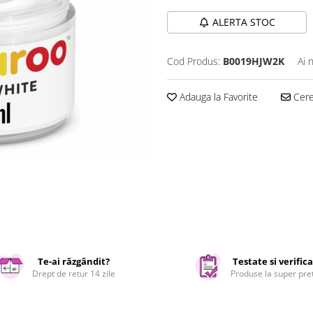
ALERTA STOC
Cod Produs:
B0019HJW2K
Ai 
Adauga la Favorite
Cere 
Te-ai răzgândit?
Testate si verific
Drept de retur 14 zile
Produse la super pre