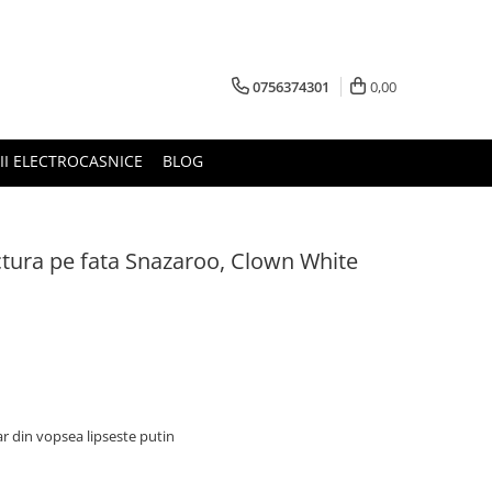
0756374301
0,00
RII ELECTROCASNICE
BLOG
ctura pe fata Snazaroo, Clown White
iar din vopsea lipseste putin