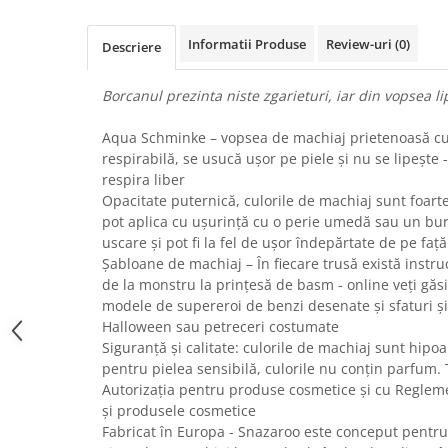
Uscatoare rufe
Informatii Produse
Review-uri
(0)
Utilaje si materiale de constructii
Descriere
Laptop, Tablete & Telefoane
Borcanul prezinta niste zgarieturi, iar din vopsea l
Accesorii tablete
Laptopuri si Accesorii
Aqua Schminke – vopsea de machiaj prietenoasă cu 
Telefoane Mobile & accesorii
respirabilă, se usucă ușor pe piele și nu se lipește 
respira liber
Wearable & Gadgeturi
Opacitate puternică, culorile de machiaj sunt foart
Electrocasnice & Climatizare
pot aplica cu ușurință cu o perie umedă sau un bur
Accesorii si piese masini spalat
uscare și pot fi la fel de ușor îndepărtate de pe față
rufe si uscatoare
Șabloane de machiaj – În fiecare trusă există instr
de la monstru la prințesă de basm - online veți găs
Accesorii si piese masini spalat
vase
modele de supereroi de benzi desenate și sfaturi și
Halloween sau petreceri costumate
Aparate Frigorifice
Siguranță și calitate: culorile de machiaj sunt hipoal
Aparate Racire Aer
pentru pielea sensibilă, culorile nu conțin parfum.
Aragaze si cuptoare cu microunde
Autorizația pentru produse cosmetice și cu Reglemen
Climatizare & sisteme de incalzire
și produsele cosmetice
Fabricat în Europa - Snazaroo este conceput pentru 
Electrocasnice pentru Bucatarie