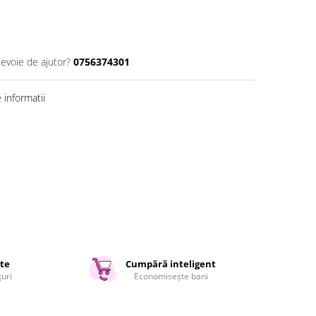
nevoie de ajutor?
0756374301
informatii
ate
Cumpără inteligent
țuri
Economisește bani