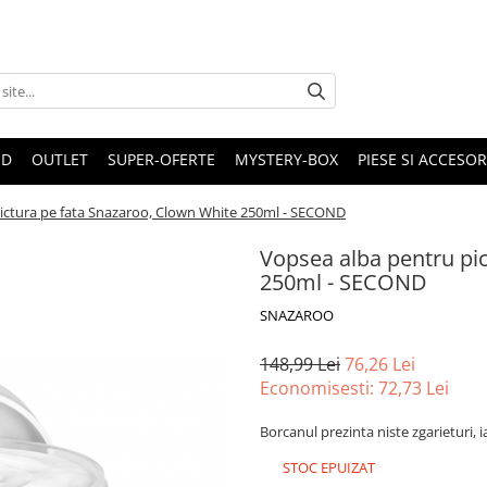
ND
OUTLET
SUPER-OFERTE
MYSTERY-BOX
PIESE SI ACCESO
ictura pe fata Snazaroo, Clown White 250ml - SECOND
Vopsea alba pentru pi
250ml - SECOND
SNAZAROO
148,99 Lei
76,26 Lei
Economisesti:
72,73
Lei
Borcanul prezinta niste zgarieturi, 
STOC EPUIZAT