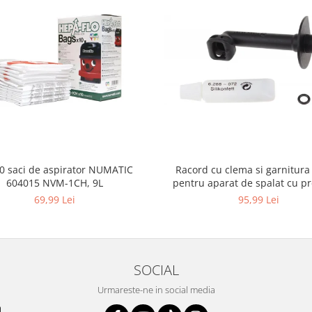
10 saci de aspirator NUMATIC
Racord cu clema si garnitura
604015 NVM-1CH, 9L
pentru aparat de spalat cu pr
KARCHER 4.064-047.0, K2, K
69,99 Lei
95,99 Lei
SOCIAL
Urmareste-ne in social media