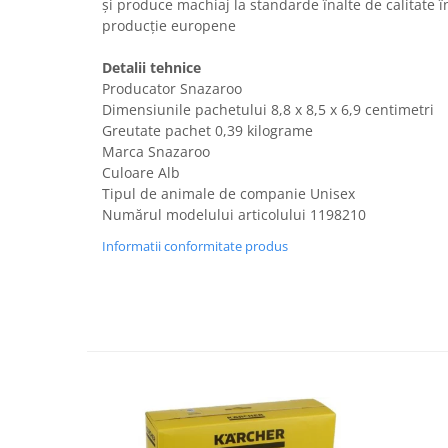
și produce machiaj la standarde înalte de calitate în
Fiare de calcat si masini de cusut
producție europene
Ingrijire Locuinta
Purificatoare de aer
Detalii tehnice
Producator Snazaroo
Fashion
Dimensiunile pachetului 8,8 x 8,5 x 6,9 centimetri
Bijuterii
Greutate pachet 0,39 kilograme
Ceasuri barbatesti
Marca Snazaroo
Culoare Alb
Ceasuri dama
Tipul de animale de companie Unisex
Cutii, curele si accesorii ceasuri
Numărul modelului articolului ‎1198210
Genti si accesorii barbati
Informatii conformitate produs
Genti si accesorii femei
Imbracaminte barbati
Imbracaminte femei
Imbracaminte si Incaltaminte copii
Incaltaminte barbati
Incaltaminte femei
Ochelari de soare
Ochelari de vedere