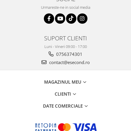
Retelistica & Supraveghere
Urmareste-ne in social media
Servere, Componente & UPS
Telecomenzi garaj
Sport & Activitati in aer liber
Accesorii antrenament
SUPORT CLIENTI
Accesorii Fitness
Luni - Vineri 09:00 - 17:00
Accesorii sportive
0756374301
Articole Voiaj
contact@esecond.ro
Camping
Ciclism
Sporturi acvatice
MAGAZINUL MEU
Sporturi de interior
TV, Audio & Foto
CLIENTI
Aparate Foto & Accesorii
DATE COMERCIALE
Audio HI-FI & Profesionale
Camere video si sport
Drone si Accesorii