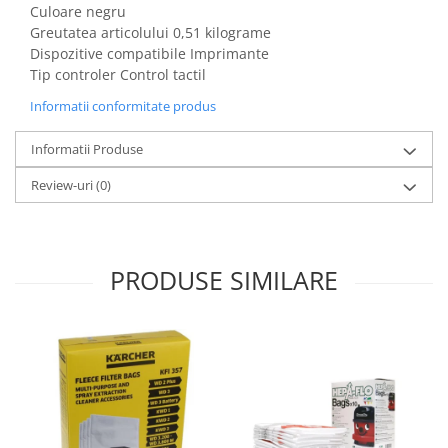
Culoare negru
Gaming, Carti & Birotica
Greutatea articolului 0,51 kilograme
Birotica & Papetarie
Dispozitive compatibile Imprimante
Console, Jocuri & Accesorii
Tip controler Control tactil
Ingrijire personala & Cosmetice
Informatii conformitate produs
Accesorii aparate de ras electrice
Informatii Produse
Accesorii aparate hair styling
Aparate & Accesorii ingrijire
Review-uri
(0)
personala
Aparate cosmetice
Articole Sanatate si Wellness
PRODUSE SIMILARE
Consumabile sanitare
Cosmetice si produse ingrijire
personala
Igiena dentara
Jucarii, Copii & Bebe
Camera copilului
Hrana bebelusi