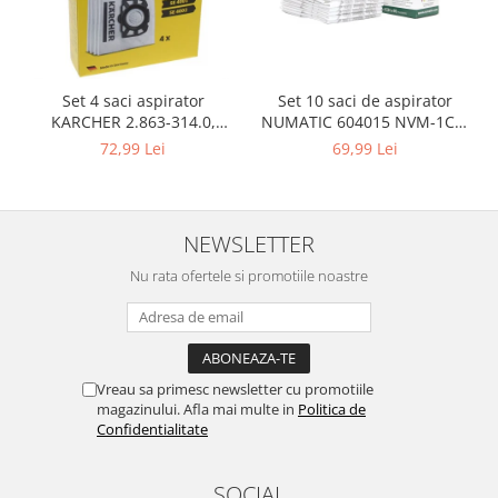
Igiena si ingrijire
Jucarii si Jocuri
Maternitate
Petshop
Set 10 saci de aspirator
Set 4 saci aspirator
NUMATIC 604015 NVM-1CH,
KARCHER 2.863-314.0,
Accesorii animale de companie
9L
compatibil cu WD, KWD, SE
69,99 Lei
72,99 Lei
Acvaristica
Castroane si adapatori animale
Igiena animale de companie
NEWSLETTER
Mobila si transport animale de
companie
Nu rata ofertele si promotiile noastre
Zgarzi, lese si hamuri
PC, Periferice & Software
Componente PC
Vreau sa primesc newsletter cu promotiile
Desktop PC & Monitoare
magazinului. Afla mai multe in
Politica de
Imprimante, Scanere &
Confidentialitate
Consumabile
Periferice PC
SOCIAL