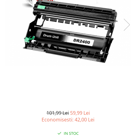
Curatenie si intretinere
Decoratiuni
Gradinarit
Hobby-uri creative
Iluminat & Electrice
Jaluzele
Kit-uri automatizari porti si usi
garaj
Mobila dormitor
Mobila gradina & terasa
Mobila Living & Dining
Organizare si depozitare
Rafturi
Sanitare
Scule electrice si unelte
101,99 Lei
59,99 Lei
Silicon, spume si solutii tehnice
Economisesti:
42,00
Lei
Sisteme Incalzire
IN STOC
Textile si covoare