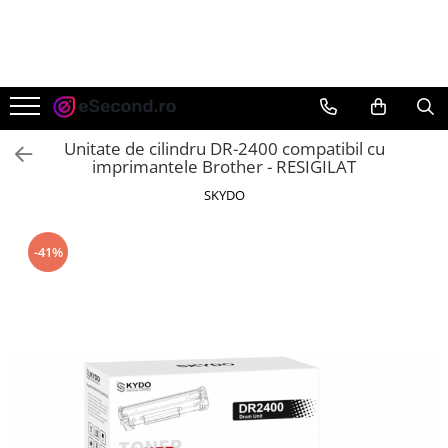
TOATE PRODUSELE
Auto Moto
Accesorii Auto
Unitate de cilindru DR-2400 compatibil cu
Anvelope & Jante
imprimantele Brother - RESIGILAT
Covorase auto
SKYDO
Echipamente pentru Atelier
Electronice Auto
-41%
Intretinere & Cosmetica auto
Moto
Reparatii si echipamente auto
Trotinete electrice
Casa, Gradina & Bricolaj
Accesorii usi
Bucatarie & Servire