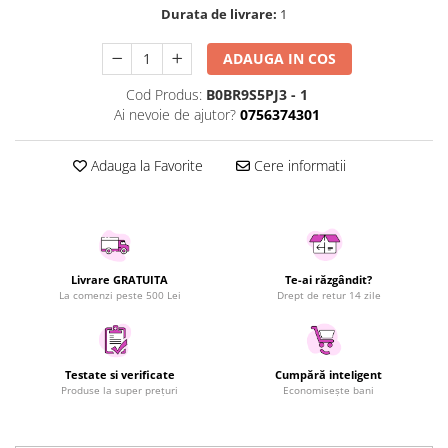
Durata de livrare:
1
Uscatoare rufe
Utilaje si materiale de constructii
ADAUGA IN COS
Laptop, Tablete & Telefoane
Cod Produs:
B0BR9S5PJ3 - 1
Accesorii tablete
Ai nevoie de ajutor?
0756374301
Laptopuri si Accesorii
Telefoane Mobile & accesorii
Adauga la Favorite
Cere informatii
Wearable & Gadgeturi
Electrocasnice & Climatizare
Accesorii si piese masini spalat
rufe si uscatoare
Livrare GRATUITA
Te-ai răzgândit?
Accesorii si piese masini spalat
La comenzi peste 500 Lei
Drept de retur 14 zile
vase
Aparate Frigorifice
Aparate Racire Aer
Testate si verificate
Cumpără inteligent
Aragaze si cuptoare cu microunde
Produse la super prețuri
Economisește bani
Climatizare & sisteme de incalzire
Electrocasnice pentru Bucatarie