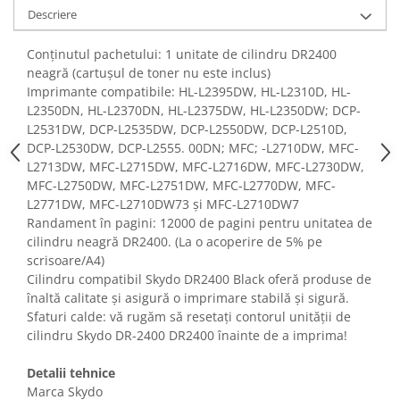
Fiare de calcat si masini de cusut
Descriere
Ingrijire Locuinta
Conținutul pachetului: 1 unitate de cilindru DR2400
Purificatoare de aer
neagră (cartușul de toner nu este inclus)
Fashion
Imprimante compatibile: HL-L2395DW, HL-L2310D, HL-
Bijuterii
L2350DN, HL-L2370DN, HL-L2375DW, HL-L2350DW; DCP-
L2531DW, DCP-L2535DW, DCP-L2550DW, DCP-L2510D,
Ceasuri barbatesti
DCP-L2530DW, DCP-L2555. 00DN; MFC; -L2710DW, MFC-
Ceasuri dama
L2713DW, MFC-L2715DW, MFC-L2716DW, MFC-L2730DW,
Cutii, curele si accesorii ceasuri
MFC-L2750DW, MFC-L2751DW, MFC-L2770DW, MFC-
Genti si accesorii barbati
L2771DW, MFC-L2710DW73 și MFC-L2710DW7
Randament în pagini: 12000 de pagini pentru unitatea de
Genti si accesorii femei
cilindru neagră DR2400. (La o acoperire de 5% pe
Imbracaminte barbati
scrisoare/A4)
Imbracaminte femei
Cilindru compatibil Skydo DR2400 Black oferă produse de
Imbracaminte si Incaltaminte copii
înaltă calitate și asigură o imprimare stabilă și sigură.
Sfaturi calde: vă rugăm să resetați contorul unității de
Incaltaminte barbati
cilindru Skydo DR-2400 DR2400 înainte de a imprima!
Incaltaminte femei
Ochelari de soare
Detalii tehnice
Ochelari de vedere
Marca Skydo