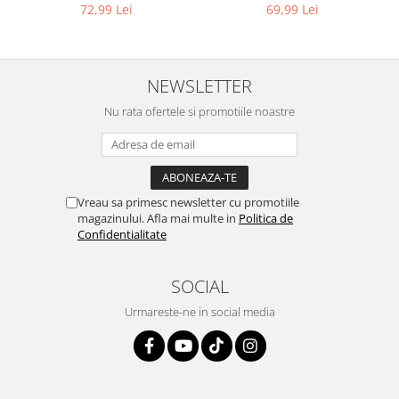
9L
compatibil cu WD, KWD, SE
Igiena si ingrijire
69,99 Lei
72,99 Lei
Jucarii si Jocuri
Maternitate
Petshop
NEWSLETTER
Accesorii animale de companie
Nu rata ofertele si promotiile noastre
Acvaristica
Castroane si adapatori animale
Igiena animale de companie
Mobila si transport animale de
Vreau sa primesc newsletter cu promotiile
companie
magazinului. Afla mai multe in
Politica de
Confidentialitate
Zgarzi, lese si hamuri
PC, Periferice & Software
SOCIAL
Componente PC
Urmareste-ne in social media
Desktop PC & Monitoare
Imprimante, Scanere &
Consumabile
Periferice PC