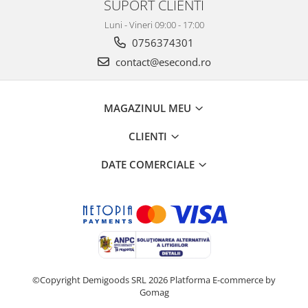
Retelistica & Supraveghere
SUPORT CLIENTI
Servere, Componente & UPS
Luni - Vineri 09:00 - 17:00
Telecomenzi garaj
0756374301
Sport & Activitati in aer liber
contact@esecond.ro
Accesorii antrenament
Accesorii Fitness
MAGAZINUL MEU
Accesorii sportive
Articole Voiaj
CLIENTI
Camping
DATE COMERCIALE
Ciclism
Sporturi acvatice
Sporturi de interior
TV, Audio & Foto
Aparate Foto & Accesorii
Audio HI-FI & Profesionale
Camere video si sport
©Copyright Demigoods SRL 2026
Platforma E-commerce by
Gomag
Drone si Accesorii