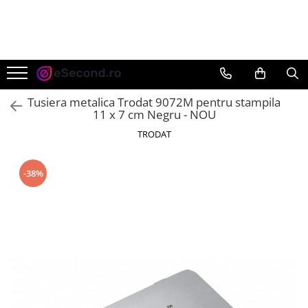
TOATE PRODUSELE
Auto Moto
Accesorii Auto
Tusiera metalica Trodat 9072M pentru stampila
Anvelope & Jante
11 x 7 cm Negru - NOU
Covorase auto
TRODAT
Echipamente pentru Atelier
Electronice Auto
-38%
Intretinere & Cosmetica auto
Moto
Reparatii si echipamente auto
Trotinete electrice
Casa, Gradina & Bricolaj
Accesorii usi
Bucatarie & Servire