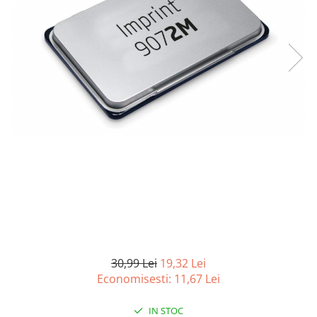
Curatenie si intretinere
Decoratiuni
Gradinarit
Hobby-uri creative
Iluminat & Electrice
Jaluzele
Kit-uri automatizari porti si usi
garaj
Mobila dormitor
Mobila gradina & terasa
Mobila Living & Dining
Organizare si depozitare
Rafturi
Sanitare
Scule electrice si unelte
30,99 Lei
19,32 Lei
Silicon, spume si solutii tehnice
Economisesti:
11,67
Lei
Sisteme Incalzire
IN STOC
Textile si covoare