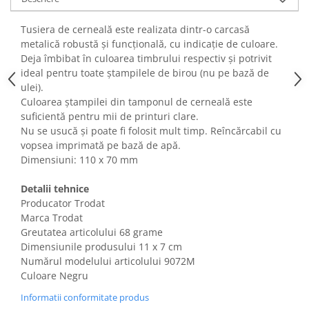
Fiare de calcat si masini de cusut
Ingrijire Locuinta
Tusiera de cerneală este realizata dintr-o carcasă
metalică robustă și funcțională, cu indicație de culoare.
Purificatoare de aer
Deja îmbibat în culoarea timbrului respectiv și potrivit
Fashion
ideal pentru toate ștampilele de birou (nu pe bază de
Bijuterii
ulei).
Culoarea ștampilei din tamponul de cerneală este
Ceasuri barbatesti
suficientă pentru mii de printuri clare.
Ceasuri dama
Nu se usucă și poate fi folosit mult timp. Reîncărcabil cu
Cutii, curele si accesorii ceasuri
vopsea imprimată pe bază de apă.
Genti si accesorii barbati
Dimensiuni: 110 x 70 mm
Genti si accesorii femei
Detalii tehnice
Imbracaminte barbati
Producator Trodat
Imbracaminte femei
Marca Trodat
Imbracaminte si Incaltaminte copii
Greutatea articolului 68 grame
Incaltaminte barbati
Dimensiunile produsului 11 x 7 cm
Numărul modelului articolului ‎9072M
Incaltaminte femei
Culoare Negru
Ochelari de soare
Informatii conformitate produs
Ochelari de vedere