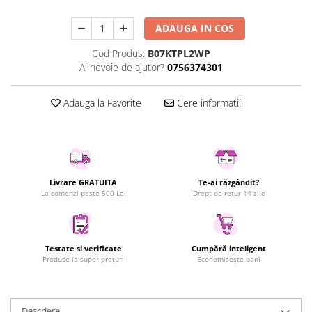
Uscatoare rufe
ADAUGA IN COS
Utilaje si materiale de constructii
Laptop, Tablete & Telefoane
Cod Produs:
B07KTPL2WP
Ai nevoie de ajutor?
0756374301
Accesorii tablete
Laptopuri si Accesorii
Adauga la Favorite
Cere informatii
Telefoane Mobile & accesorii
Wearable & Gadgeturi
Electrocasnice & Climatizare
Accesorii si piese masini spalat
rufe si uscatoare
Livrare GRATUITA
Te-ai răzgândit?
La comenzi peste 500 Lei
Drept de retur 14 zile
Accesorii si piese masini spalat
vase
Aparate Frigorifice
Aparate Racire Aer
Testate si verificate
Cumpără inteligent
Produse la super prețuri
Economisește bani
Aragaze si cuptoare cu microunde
Climatizare & sisteme de incalzire
Electrocasnice pentru Bucatarie
Descriere