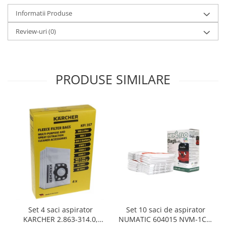
Gaming, Carti & Birotica
Informatii Produse
Birotica & Papetarie
Review-uri
(0)
Console, Jocuri & Accesorii
Ingrijire personala & Cosmetice
Accesorii aparate de ras electrice
PRODUSE SIMILARE
Accesorii aparate hair styling
Aparate & Accesorii ingrijire
personala
Aparate cosmetice
Articole Sanatate si Wellness
Consumabile sanitare
Cosmetice si produse ingrijire
personala
Igiena dentara
Jucarii, Copii & Bebe
Camera copilului
Set 10 saci de aspirator
Set 4 saci aspirator
Hrana bebelusi
NUMATIC 604015 NVM-1CH,
KARCHER 2.863-314.0,