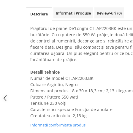
Uscatoare rufe
Informatii Produse
Review-uri
(0)
Utilaje si materiale de constructii
Descriere
Laptop, Tablete & Telefoane
Prajitorul de pâine De'Longhi CTLAP2203BK este un 
Accesorii tablete
bucătărie. Cu o putere de 550 W, prăjește două felii
Laptopuri si Accesorii
de control al rumenirii, decongelare și reîncălzire a
Telefoane Mobile & accesorii
fiecare dată. Designul său compact și tava pentru fi
curățarea ușoară. Un plus elegant pentru orice buc
Wearable & Gadgeturi
încântătoare de prăjire.
Electrocasnice & Climatizare
Accesorii si piese masini spalat
Detalii tehnice
rufe si uscatoare
Număr de model ‎CTLAP2203.BK
Culoare Argintiu, Negru
Accesorii si piese masini spalat
vase
Dimensiuni produs ‎18 x 30 x 18,3 cm; 2,13 kilogra
Putere / Putere 550 wați
Aparate Frigorifice
Tensiune 230 volți
Aparate Racire Aer
Caracteristici speciale Funcția de anulare
Aragaze si cuptoare cu microunde
Greutatea articolului 2,13 kg
Climatizare & sisteme de incalzire
Informatii conformitate produs
Electrocasnice pentru Bucatarie