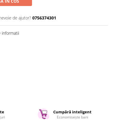
A IN COS
 nevoie de ajutor?
0756374301
informatii
ate
Cumpără inteligent
țuri
Economisește bani