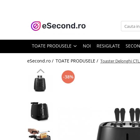
TOATE PRODUSELE
Auto Moto
Accesorii Auto
TOATE PRODUSELE
NOI
RESIGILATE
SECO
Anvelope & Jante
Covorase auto
eSecond.ro /
TOATE PRODUSELE /
Toaster Delonghi CTL
Echipamente pentru Atelier
Electronice Auto
-38%
Intretinere & Cosmetica auto
Moto
Reparatii si echipamente auto
Trotinete electrice
Casa, Gradina & Bricolaj
Accesorii usi
Bucatarie & Servire