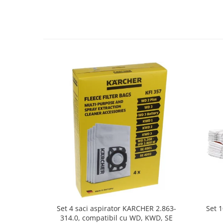
Fiare de calcat si masini de cusut
Ingrijire Locuinta
Purificatoare de aer
Fashion
Bijuterii
Ceasuri barbatesti
Ceasuri dama
Cutii, curele si accesorii ceasuri
Genti si accesorii barbati
Genti si accesorii femei
Imbracaminte barbati
Imbracaminte femei
Imbracaminte si Incaltaminte copii
Incaltaminte barbati
Incaltaminte femei
Ochelari de soare
Set 
Set 4 saci aspirator KARCHER 2.863-
Ochelari de vedere
314.0, compatibil cu WD, KWD, SE