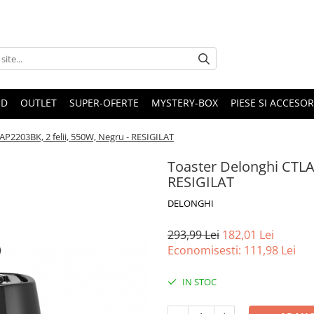
ND
OUTLET
SUPER-OFERTE
MYSTERY-BOX
PIESE SI ACCESO
AP2203BK, 2 felii, 550W, Negru - RESIGILAT
Toaster Delonghi CTLAP
RESIGILAT
DELONGHI
293,99 Lei
182,01 Lei
Economisesti:
111,98
Lei
IN STOC