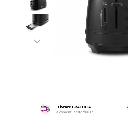
Curatenie si intretinere
Decoratiuni
Gradinarit
Hobby-uri creative
Iluminat & Electrice
Jaluzele
Kit-uri automatizari porti si usi
garaj
Mobila dormitor
Mobila gradina & terasa
Mobila Living & Dining
Organizare si depozitare
Rafturi
Sanitare
Scule electrice si unelte
Livrare GRATUITA
Silicon, spume si solutii tehnice
La comenzi peste 500 Lei
Sisteme Incalzire
Textile si covoare