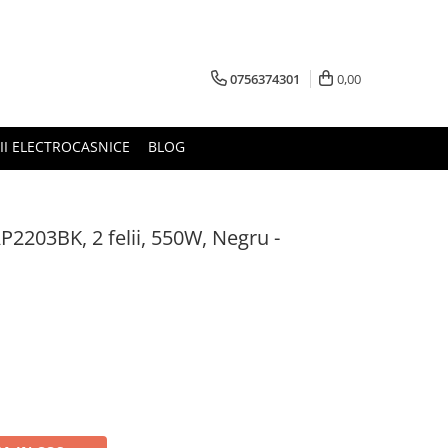
0756374301
0,00
RII ELECTROCASNICE
BLOG
2203BK, 2 felii, 550W, Negru -