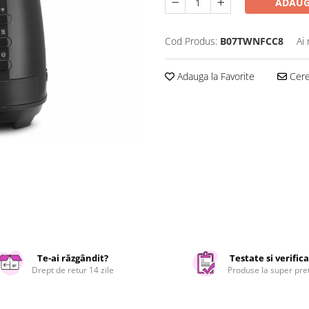
ADAUG
Cod Produs:
B07TWNFCC8
Ai
Adauga la Favorite
Cere 
Te-ai răzgândit?
Testate si verific
Drept de retur 14 zile
Produse la super pre