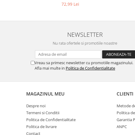
Gaming, Carti & Birotica
72,99 Lei
Birotica & Papetarie
Console, Jocuri & Accesorii
Ingrijire personala & Cosmetice
NEWSLETTER
Accesorii aparate de ras electrice
Nu rata ofertele si promotiile noastre
Accesorii aparate hair styling
Aparate & Accesorii ingrijire
personala
Vreau sa primesc newsletter cu promotiile magazinului.
Aparate cosmetice
Afla mai multe in
Politica de Confidentialitate
Articole Sanatate si Wellness
Consumabile sanitare
Cosmetice si produse ingrijire
MAGAZINUL MEU
CLIENTI
personala
Igiena dentara
Despre noi
Metode de
Termeni si Conditii
Politica d
Jucarii, Copii & Bebe
Politica de Confidentialitate
Garantia 
Camera copilului
Politica de livrare
ANPC
Hrana bebelusi
Contact