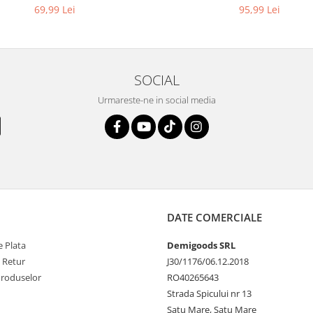
KARCHER 4.064-047.0, K2, K
69,99 Lei
95,99 Lei
SOCIAL
Urmareste-ne in social media
DATE COMERCIALE
 Plata
Demigoods SRL
e Retur
J30/1176/06.12.2018
Produselor
RO40265643
Strada Spicului nr 13
Satu Mare, Satu Mare