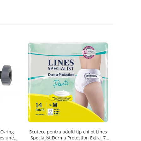
 O-ring
Scutece pentru adulti tip chilot Lines
Set 20 t
esiune,
Specialist Derma Protection Extra, 7
XS300010