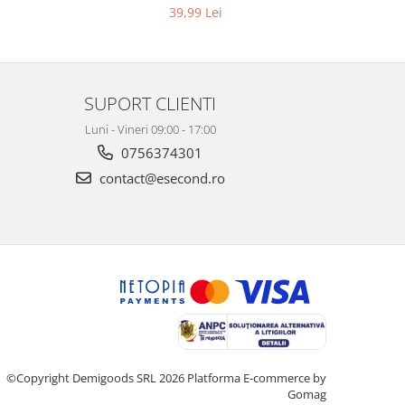
3, K4
picaturi, marimea M, 14 bucati
39,99 Lei
SUPORT CLIENTI
Luni - Vineri 09:00 - 17:00
0756374301
contact@esecond.ro
©Copyright Demigoods SRL 2026
Platforma E-commerce by
Gomag