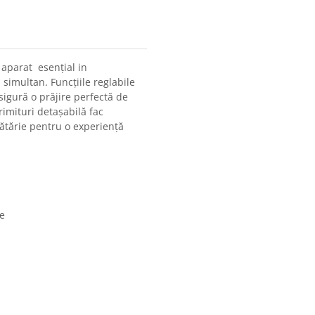
aparat esențial in
 simultan. Funcțiile reglabile
sigură o prăjire perfectă de
rimituri detașabilă fac
ătărie pentru o experiență
me