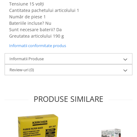
Igiena si ingrijire
Tensiune 15 volți
Cantitatea pachetului articolului 1
Jucarii si Jocuri
Număr de piese 1
Maternitate
Bateriile incluse? Nu
Petshop
Sunt necesare baterii? Da
Greutatea articolului 190 g
Accesorii animale de companie
Acvaristica
Informatii conformitate produs
Castroane si adapatori animale
Informatii Produse
Igiena animale de companie
Mobila si transport animale de
Review-uri
(0)
companie
Zgarzi, lese si hamuri
PC, Periferice & Software
PRODUSE SIMILARE
Componente PC
Desktop PC & Monitoare
Imprimante, Scanere &
Consumabile
Periferice PC