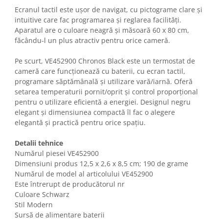
Gaming, Carti & Birotica
Ecranul tactil este ușor de navigat, cu pictograme clare și
intuitive care fac programarea și reglarea facilități.
Birotica & Papetarie
Aparatul are o culoare neagră și măsoară 60 x 80 cm,
Console, Jocuri & Accesorii
făcându-l un plus atractiv pentru orice cameră.
Ingrijire personala & Cosmetice
Pe scurt, VE452900 Chronos Black este un termostat de
Accesorii aparate de ras electrice
cameră care funcționează cu baterii, cu ecran tactil,
Accesorii aparate hair styling
programare săptămânală și utilizare vară/iarnă. Oferă
Aparate & Accesorii ingrijire
setarea temperaturii pornit/oprit și control proporțional
personala
pentru o utilizare eficientă a energiei. Designul negru
Aparate cosmetice
elegant și dimensiunea compactă îl fac o alegere
elegantă și practică pentru orice spațiu.
Articole Sanatate si Wellness
Consumabile sanitare
Detalii tehnice
Cosmetice si produse ingrijire
Numărul piesei VE452900
personala
Dimensiuni produs ‎12,5 x 2,6 x 8,5 cm; 190 de grame
Igiena dentara
Numărul de model al articolului ‎VE452900
Jucarii, Copii & Bebe
Este întrerupt de producătorul nr
Culoare Schwarz
Camera copilului
Stil Modern
Hrana bebelusi
Sursă de alimentare baterii