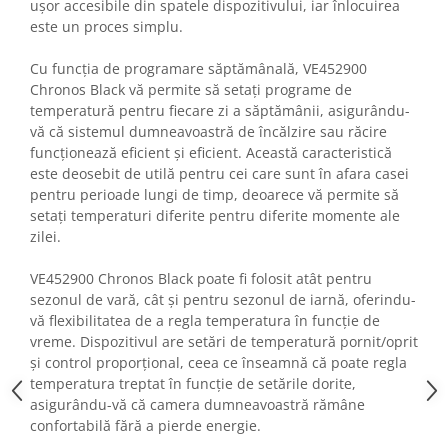
ușor accesibile din spatele dispozitivului, iar înlocuirea
Fiare de calcat si masini de cusut
este un proces simplu.
Ingrijire Locuinta
Purificatoare de aer
Cu funcția de programare săptămânală, VE452900
Chronos Black vă permite să setați programe de
Fashion
temperatură pentru fiecare zi a săptămânii, asigurându-
Bijuterii
vă că sistemul dumneavoastră de încălzire sau răcire
Ceasuri barbatesti
funcționează eficient și eficient. Această caracteristică
este deosebit de utilă pentru cei care sunt în afara casei
Ceasuri dama
pentru perioade lungi de timp, deoarece vă permite să
Cutii, curele si accesorii ceasuri
setați temperaturi diferite pentru diferite momente ale
Genti si accesorii barbati
zilei.
Genti si accesorii femei
VE452900 Chronos Black poate fi folosit atât pentru
Imbracaminte barbati
sezonul de vară, cât și pentru sezonul de iarnă, oferindu-
Imbracaminte femei
vă flexibilitatea de a regla temperatura în funcție de
Imbracaminte si Incaltaminte copii
vreme. Dispozitivul are setări de temperatură pornit/oprit
Incaltaminte barbati
și control proporțional, ceea ce înseamnă că poate regla
Incaltaminte femei
temperatura treptat în funcție de setările dorite,
asigurându-vă că camera dumneavoastră rămâne
Ochelari de soare
confortabilă fără a pierde energie.
Ochelari de vedere