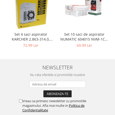
Retelistica & Supraveghere
Servere, Componente & UPS
Telecomenzi garaj
Sport & Activitati in aer liber
Accesorii antrenament
Set 10 saci de aspirator
Set 4 saci aspirator
Accesorii Fitness
NUMATIC 604015 NVM-1CH,
KARCHER 2.863-314.0,
Accesorii sportive
9L
compatibil cu WD, KWD, SE
69,99 Lei
72,99 Lei
Articole Voiaj
Camping
Ciclism
NEWSLETTER
Sporturi acvatice
Nu rata ofertele si promotiile noastre
Sporturi de interior
TV, Audio & Foto
Aparate Foto & Accesorii
Audio HI-FI & Profesionale
Vreau sa primesc newsletter cu promotiile
Camere video si sport
magazinului. Afla mai multe in
Politica de
Drone si Accesorii
Confidentialitate