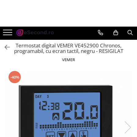
TOATE PRODUSELE
Auto Moto
Accesorii Auto
Termostat digital VEMER VE452900 Chronos,
Anvelope & Jante
programabil, cu ecran tactil, negru - RESIGILAT
Covorase auto
VEMER
Echipamente pentru Atelier
Electronice Auto
-40%
Intretinere & Cosmetica auto
Moto
Reparatii si echipamente auto
Trotinete electrice
Casa, Gradina & Bricolaj
Accesorii usi
Bucatarie & Servire