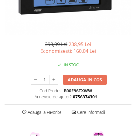
Curatenie si intretinere
Decoratiuni
Gradinarit
Hobby-uri creative
Iluminat & Electrice
Jaluzele
398,99 Lei
238,95 Lei
Kit-uri automatizari porti si usi
Economisesti:
160,04
Lei
garaj
Mobila dormitor
IN STOC
Mobila gradina & terasa
Mobila Living & Dining
ADAUGA IN COS
Organizare si depozitare
Cod Produs:
B00E96TXWW
Rafturi
Ai nevoie de ajutor?
0756374301
Sanitare
Scule electrice si unelte
Adauga la Favorite
Cere informatii
Silicon, spume si solutii tehnice
Sisteme Incalzire
Textile si covoare