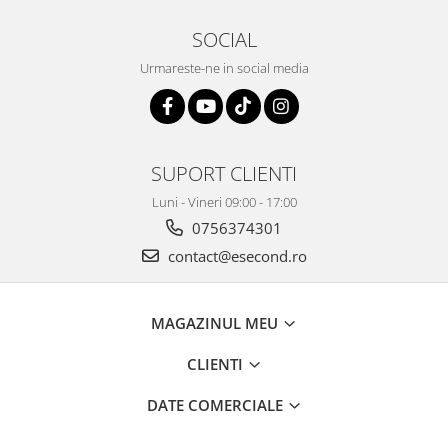
Home Cinema & Audio
Playere, Boxe & Casti
SOCIAL
Telescoape & Optica
Urmareste-ne in social media
Televizoare & accesorii
Bacanie
Ambalaje cadouri
Cadouri
SUPORT CLIENTI
Curatenie si intretinere
Luni - Vineri 09:00 - 17:00
0756374301
contact@esecond.ro
MAGAZINUL MEU
CLIENTI
DATE COMERCIALE