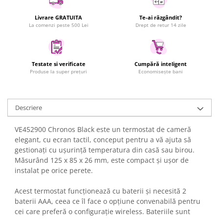
Uscatoare rufe
Livrare GRATUITA
Te-ai răzgândit?
Utilaje si materiale de constructii
La comenzi peste 500 Lei
Drept de retur 14 zile
Laptop, Tablete & Telefoane
Accesorii tablete
Laptopuri si Accesorii
Testate si verificate
Cumpără inteligent
Produse la super prețuri
Economisește bani
Telefoane Mobile & accesorii
Wearable & Gadgeturi
Electrocasnice & Climatizare
Descriere
Accesorii si piese masini spalat
rufe si uscatoare
VE452900 Chronos Black este un termostat de cameră
elegant, cu ecran tactil, conceput pentru a vă ajuta să
Accesorii si piese masini spalat
vase
gestionați cu ușurință temperatura din casă sau birou.
Măsurând 125 x 85 x 26 mm, este compact și ușor de
Aparate Frigorifice
instalat pe orice perete.
Aparate Racire Aer
Aragaze si cuptoare cu microunde
Acest termostat funcționează cu baterii și necesită 2
Climatizare & sisteme de incalzire
baterii AAA, ceea ce îl face o opțiune convenabilă pentru
cei care preferă o configurație wireless. Bateriile sunt
Electrocasnice pentru Bucatarie