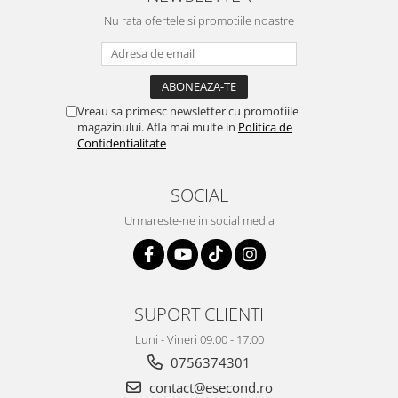
Retelistica & Supraveghere
Nu rata ofertele si promotiile noastre
Servere, Componente & UPS
Telecomenzi garaj
Sport & Activitati in aer liber
Accesorii antrenament
Vreau sa primesc newsletter cu promotiile
Accesorii Fitness
magazinului. Afla mai multe in
Politica de
Confidentialitate
Accesorii sportive
Articole Voiaj
SOCIAL
Camping
Ciclism
Urmareste-ne in social media
Sporturi acvatice
Sporturi de interior
TV, Audio & Foto
SUPORT CLIENTI
Aparate Foto & Accesorii
Audio HI-FI & Profesionale
Luni - Vineri 09:00 - 17:00
Camere video si sport
0756374301
Drone si Accesorii
contact@esecond.ro