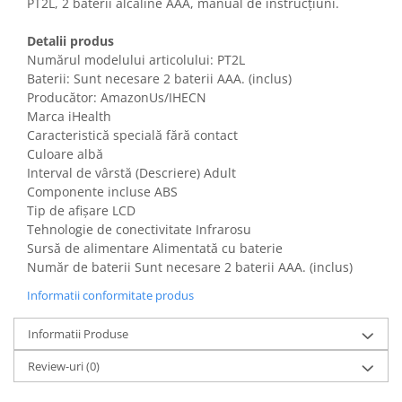
PT2L, 2 baterii alcaline AAA, manual de instrucțiuni.
Gaming, Carti & Birotica
Birotica & Papetarie
Detalii produs
Numărul modelului articolului: PT2L
Console, Jocuri & Accesorii
Baterii: Sunt necesare 2 baterii AAA. (inclus)
Ingrijire personala & Cosmetice
Producător: AmazonUs/IHECN
Accesorii aparate de ras electrice
Marca iHealth
Caracteristică specială fără contact
Accesorii aparate hair styling
Culoare albă
Aparate & Accesorii ingrijire
Interval de vârstă (Descriere) Adult
personala
Componente incluse ABS
Aparate cosmetice
Tip de afișare LCD
Articole Sanatate si Wellness
Tehnologie de conectivitate Infrarosu
Sursă de alimentare Alimentată cu baterie
Consumabile sanitare
Număr de baterii Sunt necesare 2 baterii AAA. (inclus)
Cosmetice si produse ingrijire
personala
Informatii conformitate produs
Igiena dentara
Informatii Produse
Jucarii, Copii & Bebe
Camera copilului
Review-uri
(0)
Hrana bebelusi