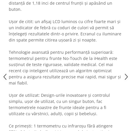
distanță de 1,18 inci de centrul frunții și apăsând un
Fiare de calcat si masini de cusut
buton.
Ingrijire Locuinta
Purificatoare de aer
Ușor de citit: un afișaj LCD luminos cu cifre foarte mari și
Fashion
un indicator de febră cu coduri de culori vă permit să
înțelegeți rezultatele dintr-o privire. Ecranul cu iluminare
Bijuterii
din spate permite citirea ușoară zi și noapte.
Ceasuri barbatesti
Ceasuri dama
Tehnologie avansată pentru performanță superioară:
termometrul pentru frunte No-Touch de la iHealth este
Cutii, curele si accesorii ceasuri
susținut de teste riguroase, validate medical. Cel mai
Genti si accesorii barbati
recent cip inteligent utilizează un algoritm optimizat
Genti si accesorii femei
pentru a asigura rezultate precise mai rapid, mai sigur și
Imbracaminte barbati
mai fiabil.
Imbracaminte femei
Ușor de utilizat: Design-urile inovatoare și controlul
Imbracaminte si Incaltaminte copii
simplu, ușor de utilizat, cu un singur buton, fac
Incaltaminte barbati
termometrele noastre de frunte ideale pentru a fi
Incaltaminte femei
utilizate cu vârstnici, adulți, copii și bebeluși.
Ochelari de soare
Ce primești: 1 termometru cu infraroșu fără atingere
Ochelari de vedere