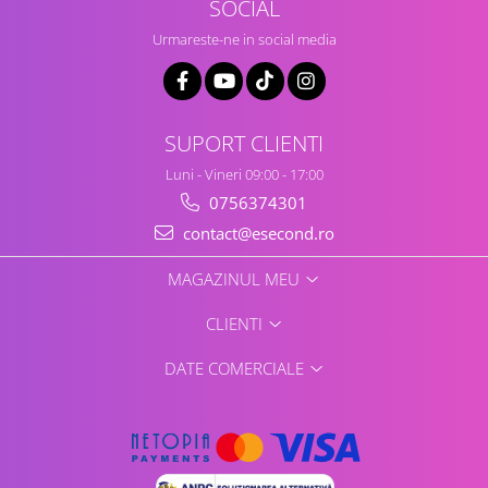
Retelistica & Supraveghere
SOCIAL
Servere, Componente & UPS
Urmareste-ne in social media
Telecomenzi garaj
Sport & Activitati in aer liber
Accesorii antrenament
SUPORT CLIENTI
Accesorii Fitness
Luni - Vineri 09:00 - 17:00
Accesorii sportive
0756374301
Articole Voiaj
contact@esecond.ro
Camping
Ciclism
MAGAZINUL MEU
Sporturi acvatice
Sporturi de interior
CLIENTI
TV, Audio & Foto
DATE COMERCIALE
Aparate Foto & Accesorii
Audio HI-FI & Profesionale
Camere video si sport
Drone si Accesorii