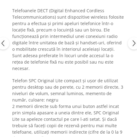
Fiare de calcat si masini de cusut
Telefoanele DECT (Digital Enhanced Cordless
Ingrijire Locuinta
Telecommunications) sunt dispozitive wireless folosite
Purificatoare de aer
pentru a efectua și primi apeluri telefonice într-o
Fashion
locație fixă, precum o locuință sau un birou. Ele
funcționează prin intermediul unei conexiuni radio
Bijuterii
digitale între unitatea de bază și handset-uri, oferind
Ceasuri barbatesti
o mobilitate crescută în interiorul aceleiași locații.
Ceasuri dama
Sunt adesea preferate în locuri unde accesul la o
Cutii, curele si accesorii ceasuri
rețea de telefonie fixă nu este posibil sau nu este
necesar.
Genti si accesorii barbati
Genti si accesorii femei
Telefon SPC Original Lite compact și ușor de utilizat
Imbracaminte barbati
pentru desktop sau de perete, cu 2 memorii directe, 3
Imbracaminte femei
niveluri de volum, semnal luminos, memento de
număr, culoare: negru
Imbracaminte si Incaltaminte copii
2 memorii directe sub forma unui buton astfel incat
Incaltaminte barbati
prin simpla apasare a uneia dintre ele, SPC Original
Incaltaminte femei
Lite sa apeleze contactul pe care l-ati setat. Și dacă
Ochelari de soare
trebuie să faceți copii de rezervă pentru mai multe
telefoane, utilizați memorii indirecte (cifre de la 0 la 9
Ochelari de vedere