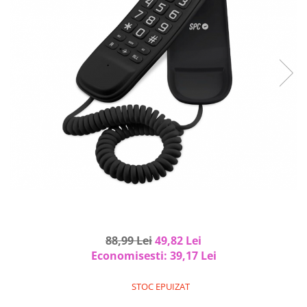
Curatenie si intretinere
Decoratiuni
Gradinarit
Hobby-uri creative
Iluminat & Electrice
Jaluzele
Kit-uri automatizari porti si usi
garaj
Mobila dormitor
Mobila gradina & terasa
Mobila Living & Dining
Organizare si depozitare
Rafturi
Sanitare
88,99 Lei
49,82 Lei
Scule electrice si unelte
Economisesti:
39,17
Lei
Silicon, spume si solutii tehnice
Sisteme Incalzire
STOC EPUIZAT
Textile si covoare