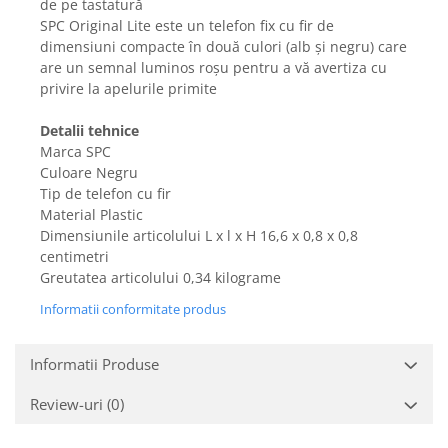
de pe tastatură
Gaming, Carti & Birotica
SPC Original Lite este un telefon fix cu fir de
Birotica & Papetarie
dimensiuni compacte în două culori (alb și negru) care
are un semnal luminos roșu pentru a vă avertiza cu
Console, Jocuri & Accesorii
privire la apelurile primite
Ingrijire personala & Cosmetice
Accesorii aparate de ras electrice
Detalii tehnice
Marca SPC
Accesorii aparate hair styling
Culoare Negru
Aparate & Accesorii ingrijire
Tip de telefon cu fir
personala
Material Plastic
Aparate cosmetice
Dimensiunile articolului L x l x H 16,6 x 0,8 x 0,8
Articole Sanatate si Wellness
centimetri
Consumabile sanitare
Greutatea articolului 0,34 kilograme
Cosmetice si produse ingrijire
Informatii conformitate produs
personala
Igiena dentara
Informatii Produse
Jucarii, Copii & Bebe
Review-uri
(0)
Camera copilului
Hrana bebelusi