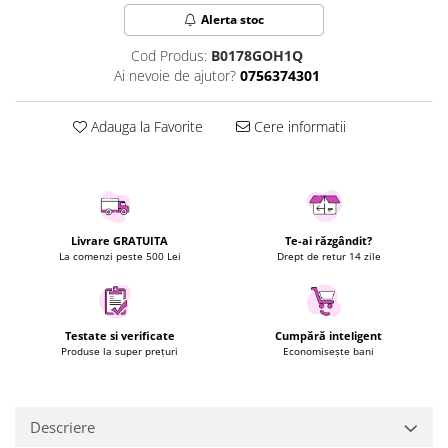
Alerta stoc
Uscatoare rufe
Utilaje si materiale de constructii
Cod Produs:
B0178GOH1Q
Laptop, Tablete & Telefoane
Ai nevoie de ajutor?
0756374301
Accesorii tablete
Adauga la Favorite
Cere informatii
Laptopuri si Accesorii
Telefoane Mobile & accesorii
Wearable & Gadgeturi
Electrocasnice & Climatizare
Accesorii si piese masini spalat
Livrare GRATUITA
Te-ai răzgândit?
La comenzi peste 500 Lei
Drept de retur 14 zile
rufe si uscatoare
Accesorii si piese masini spalat
vase
Aparate Frigorifice
Testate si verificate
Cumpără inteligent
Produse la super prețuri
Economisește bani
Aparate Racire Aer
Aragaze si cuptoare cu microunde
Climatizare & sisteme de incalzire
Descriere
Electrocasnice pentru Bucatarie