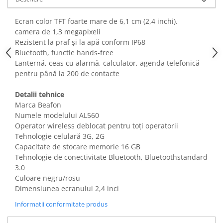
Fiare de calcat si masini de cusut
Ingrijire Locuinta
Ecran color TFT foarte mare de 6,1 cm (2,4 inchi).
camera de 1,3 megapixeli
Purificatoare de aer
Rezistent la praf și la apă conform IP68
Fashion
Bluetooth, functie hands-free
Bijuterii
Lanternă, ceas cu alarmă, calculator, agenda telefonică
pentru până la 200 de contacte
Ceasuri barbatesti
Ceasuri dama
Detalii tehnice
Cutii, curele si accesorii ceasuri
Marca Beafon
Genti si accesorii barbati
Numele modelului AL560
Genti si accesorii femei
Operator wireless deblocat pentru toți operatorii
Tehnologie celulară 3G, 2G
Imbracaminte barbati
Capacitate de stocare memorie 16 GB
Imbracaminte femei
Tehnologie de conectivitate Bluetooth, Bluetoothstandard
Imbracaminte si Incaltaminte copii
3.0
Incaltaminte barbati
Culoare negru/rosu
Dimensiunea ecranului 2,4 inci
Incaltaminte femei
Ochelari de soare
Informatii conformitate produs
Ochelari de vedere