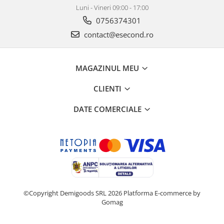
Retelistica & Supraveghere
Luni - Vineri 09:00 - 17:00
Servere, Componente & UPS
0756374301
Telecomenzi garaj
contact@esecond.ro
Sport & Activitati in aer liber
Accesorii antrenament
MAGAZINUL MEU
Accesorii Fitness
Accesorii sportive
CLIENTI
Articole Voiaj
Camping
DATE COMERCIALE
Ciclism
Sporturi acvatice
Sporturi de interior
TV, Audio & Foto
Aparate Foto & Accesorii
Audio HI-FI & Profesionale
©Copyright Demigoods SRL 2026
Platforma E-commerce by
Camere video si sport
Gomag
Drone si Accesorii