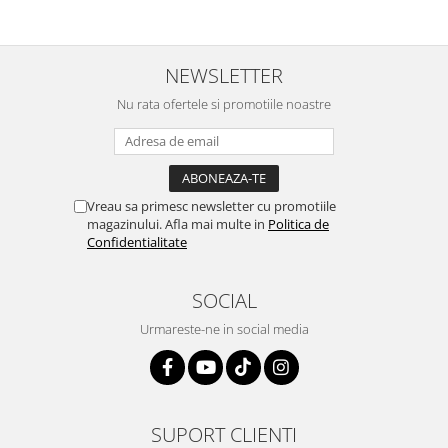
Igiena si ingrijire
Jucarii si Jocuri
Maternitate
NEWSLETTER
Petshop
Nu rata ofertele si promotiile noastre
Accesorii animale de companie
Acvaristica
Castroane si adapatori animale
Igiena animale de companie
Vreau sa primesc newsletter cu promotiile
Mobila si transport animale de
magazinului. Afla mai multe in
Politica de
Confidentialitate
companie
Zgarzi, lese si hamuri
PC, Periferice & Software
SOCIAL
Componente PC
Urmareste-ne in social media
Desktop PC & Monitoare
Imprimante, Scanere &
Consumabile
Periferice PC
SUPORT CLIENTI