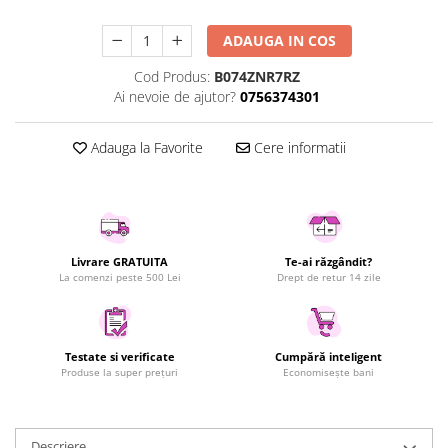
Uscatoare rufe
ADAUGA IN COS
Utilaje si materiale de constructii
Laptop, Tablete & Telefoane
Cod Produs:
B074ZNR7RZ
Ai nevoie de ajutor?
0756374301
Accesorii tablete
Laptopuri si Accesorii
Adauga la Favorite
Cere informatii
Telefoane Mobile & accesorii
Wearable & Gadgeturi
Electrocasnice & Climatizare
Accesorii si piese masini spalat
rufe si uscatoare
Livrare GRATUITA
Te-ai răzgândit?
La comenzi peste 500 Lei
Drept de retur 14 zile
Accesorii si piese masini spalat
vase
Aparate Frigorifice
Aparate Racire Aer
Testate si verificate
Cumpără inteligent
Produse la super prețuri
Economisește bani
Aragaze si cuptoare cu microunde
Climatizare & sisteme de incalzire
Electrocasnice pentru Bucatarie
Descriere