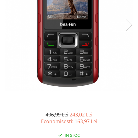
Curatenie si intretinere
Decoratiuni
Gradinarit
Hobby-uri creative
Iluminat & Electrice
Jaluzele
Kit-uri automatizari porti si usi
garaj
Mobila dormitor
Mobila gradina & terasa
Mobila Living & Dining
Organizare si depozitare
Rafturi
Sanitare
Scule electrice si unelte
406,99 Lei
243,02 Lei
Silicon, spume si solutii tehnice
Economisesti:
163,97
Lei
Sisteme Incalzire
IN STOC
Textile si covoare