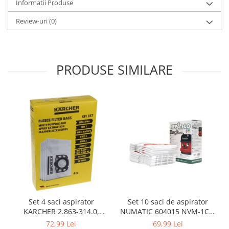
Informatii Produse
Gaming, Carti & Birotica
Review-uri
(0)
Birotica & Papetarie
Console, Jocuri & Accesorii
Ingrijire personala & Cosmetice
Accesorii aparate de ras electrice
PRODUSE SIMILARE
Accesorii aparate hair styling
Aparate & Accesorii ingrijire
personala
Aparate cosmetice
Articole Sanatate si Wellness
Consumabile sanitare
Cosmetice si produse ingrijire
personala
Igiena dentara
Jucarii, Copii & Bebe
Set 10 saci de aspirator
Set 4 saci aspirator
Camera copilului
NUMATIC 604015 NVM-1CH,
KARCHER 2.863-314.0,
Hrana bebelusi
9L
compatibil cu WD, KWD, SE
69,99 Lei
72,99 Lei