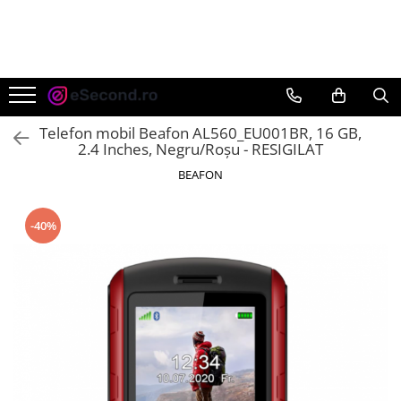
TOATE PRODUSELE
Auto Moto
Accesorii Auto
Telefon mobil Beafon AL560_EU001BR, 16 GB,
Anvelope & Jante
2.4 Inches, Negru/Roșu - RESIGILAT
Covorase auto
BEAFON
Echipamente pentru Atelier
Electronice Auto
-40%
Intretinere & Cosmetica auto
Moto
Reparatii si echipamente auto
Trotinete electrice
Casa, Gradina & Bricolaj
Accesorii usi
Bucatarie & Servire