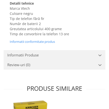
Igiena si ingrijire
Detalii tehnice
Marca Vtech
Jucarii si Jocuri
Culoare negru
Maternitate
Tip de telefon fără fir
Petshop
Număr de baterii 2
Accesorii animale de companie
Greutatea articolului 400 grame
Timp de convorbire la telefon 13 ore
Acvaristica
Castroane si adapatori animale
Informatii conformitate produs
Igiena animale de companie
Mobila si transport animale de
Informatii Produse
companie
Review-uri
(0)
Zgarzi, lese si hamuri
PC, Periferice & Software
Componente PC
Desktop PC & Monitoare
PRODUSE SIMILARE
Imprimante, Scanere &
Consumabile
Periferice PC