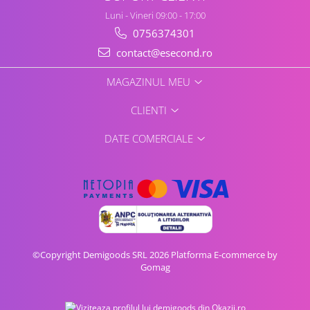
Home Cinema & Audio
Luni - Vineri 09:00 - 17:00
Playere, Boxe & Casti
0756374301
Telescoape & Optica
contact@esecond.ro
Televizoare & accesorii
Bacanie
MAGAZINUL MEU
Ambalaje cadouri
CLIENTI
Cadouri
Curatenie si intretinere
DATE COMERCIALE
©Copyright Demigoods SRL 2026
Platforma E-commerce by
Gomag