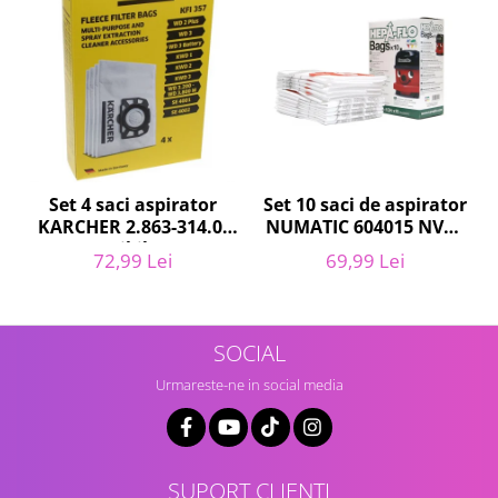
Retelistica & Supraveghere
Servere, Componente & UPS
Telecomenzi garaj
Sport & Activitati in aer liber
Accesorii antrenament
Accesorii Fitness
Accesorii sportive
Set 10 saci de aspirator
Set 4 saci aspirator
Articole Voiaj
NUMATIC 604015 NVM-
KARCHER 2.863-314.0,
Camping
1CH, 9L
compatibil cu WD,
69,99 Lei
72,99 Lei
Ciclism
KWD, SE
Sporturi acvatice
Sporturi de interior
SOCIAL
TV, Audio & Foto
Urmareste-ne in social media
Aparate Foto & Accesorii
Audio HI-FI & Profesionale
Camere video si sport
Drone si Accesorii
SUPORT CLIENTI