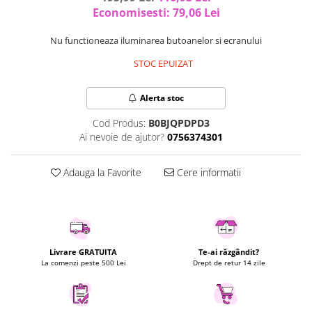
Economisesti:
79,06
Lei
Uscatoare rufe
Utilaje si materiale de constructii
Nu functioneaza iluminarea butoanelor si ecranului
Laptop, Tablete & Telefoane
STOC EPUIZAT
Accesorii tablete
Laptopuri si Accesorii
Alerta stoc
Telefoane Mobile & accesorii
Cod Produs:
B0BJQPDPD3
Wearable & Gadgeturi
Ai nevoie de ajutor?
0756374301
Electrocasnice & Climatizare
Accesorii si piese masini spalat
Adauga la Favorite
Cere informatii
rufe si uscatoare
Accesorii si piese masini spalat
vase
Aparate Frigorifice
Aparate Racire Aer
Livrare GRATUITA
Te-ai răzgândit?
La comenzi peste 500 Lei
Drept de retur 14 zile
Aragaze si cuptoare cu microunde
Climatizare & sisteme de incalzire
Electrocasnice pentru Bucatarie