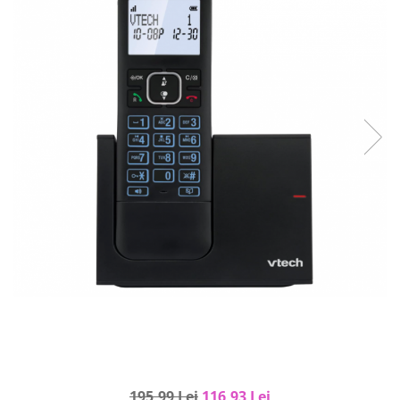
Curatenie si intretinere
Decoratiuni
Gradinarit
Hobby-uri creative
Iluminat & Electrice
Jaluzele
Kit-uri automatizari porti si usi
garaj
Mobila dormitor
Mobila gradina & terasa
Mobila Living & Dining
Organizare si depozitare
Rafturi
Sanitare
Scule electrice si unelte
Silicon, spume si solutii tehnice
Sisteme Incalzire
195,99 Lei
116,93 Lei
Textile si covoare