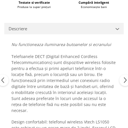
Testate si verificate
Cumpără inteligent
Fiare de calcat si masini de cusut
Produse la super prețuri
Economisește bani
Ingrijire Locuinta
Purificatoare de aer
Fashion
Descriere
Bijuterii
Ceasuri barbatesti
Nu functioneaza iluminarea butoanelor si ecranului
Ceasuri dama
Telefoanele DECT (Digital Enhanced Cordless
Cutii, curele si accesorii ceasuri
Telecommunications) sunt dispozitive wireless folosite
Genti si accesorii barbati
pentru a efectua și primi apeluri telefonice într-o
Genti si accesorii femei
locație fixă, precum o locuință sau un birou. Ele
Imbracaminte barbati
funcționează prin intermediul unei conexiuni radio
digitale între unitatea de bază și handset-uri, oferind
Imbracaminte femei
o mobilitate crescută în interiorul aceleiași locații.
Imbracaminte si Incaltaminte copii
Sunt adesea preferate în locuri unde accesul la o
Incaltaminte barbati
rețea de telefonie fixă nu este posibil sau nu este
Incaltaminte femei
necesar.
Ochelari de soare
Design confortabil: telefonul wireless Vtech LS1050
Ochelari de vedere
este echipat cu un ecran mare de 2 inchi. Ecranul LCD