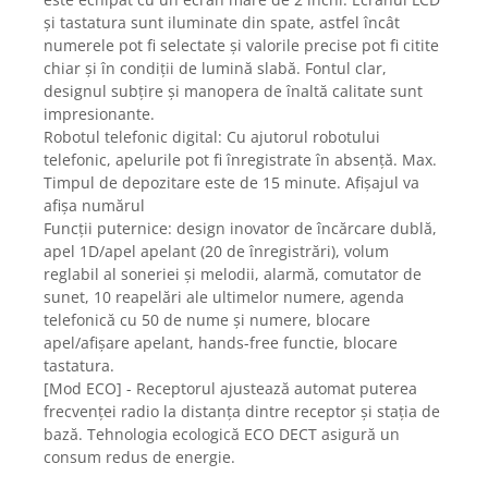
Gaming, Carti & Birotica
și tastatura sunt iluminate din spate, astfel încât
numerele pot fi selectate și valorile precise pot fi citite
Birotica & Papetarie
chiar și în condiții de lumină slabă. Fontul clar,
Console, Jocuri & Accesorii
designul subțire și manopera de înaltă calitate sunt
Ingrijire personala & Cosmetice
impresionante.
Robotul telefonic digital: Cu ajutorul robotului
Accesorii aparate de ras electrice
telefonic, apelurile pot fi înregistrate în absență. Max.
Accesorii aparate hair styling
Timpul de depozitare este de 15 minute. Afișajul va
Aparate & Accesorii ingrijire
afișa numărul
personala
Funcții puternice: design inovator de încărcare dublă,
Aparate cosmetice
apel 1D/apel apelant (20 de înregistrări), volum
Articole Sanatate si Wellness
reglabil al soneriei și melodii, alarmă, comutator de
sunet, 10 reapelări ale ultimelor numere, agenda
Consumabile sanitare
telefonică cu 50 de nume și numere, blocare
Cosmetice si produse ingrijire
apel/afișare apelant, hands-free functie, blocare
personala
tastatura.
Igiena dentara
[Mod ECO] - Receptorul ajustează automat puterea
Jucarii, Copii & Bebe
frecvenței radio la distanța dintre receptor și stația de
bază. Tehnologia ecologică ECO DECT asigură un
Camera copilului
consum redus de energie.
Hrana bebelusi