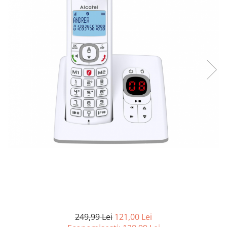
Curatenie si intretinere
Decoratiuni
Gradinarit
Hobby-uri creative
Iluminat & Electrice
Jaluzele
Kit-uri automatizari porti si usi
garaj
Mobila dormitor
Mobila gradina & terasa
Mobila Living & Dining
Organizare si depozitare
Rafturi
Sanitare
Scule electrice si unelte
Silicon, spume si solutii tehnice
Sisteme Incalzire
249,99 Lei
121,00 Lei
Textile si covoare