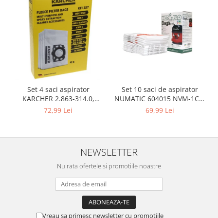
Retelistica & Supraveghere
Servere, Componente & UPS
Telecomenzi garaj
Sport & Activitati in aer liber
Accesorii antrenament
Accesorii Fitness
Accesorii sportive
Set 10 saci de aspirator
Set 4 saci aspirator
Articole Voiaj
NUMATIC 604015 NVM-1CH,
KARCHER 2.863-314.0,
Camping
9L
compatibil cu WD, KWD, SE
69,99 Lei
72,99 Lei
Ciclism
Sporturi acvatice
Sporturi de interior
NEWSLETTER
TV, Audio & Foto
Nu rata ofertele si promotiile noastre
Aparate Foto & Accesorii
Audio HI-FI & Profesionale
Camere video si sport
Drone si Accesorii
Vreau sa primesc newsletter cu promotiile