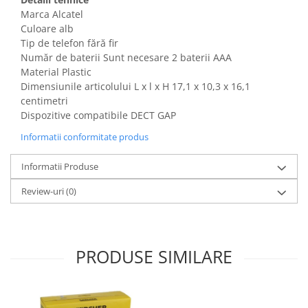
Igiena si ingrijire
Marca Alcatel
Jucarii si Jocuri
Culoare alb
Maternitate
Tip de telefon fără fir
Număr de baterii Sunt necesare 2 baterii AAA
Petshop
Material Plastic
Accesorii animale de companie
Dimensiunile articolului L x l x H 17,1 x 10,3 x 16,1
Acvaristica
centimetri
Dispozitive compatibile DECT GAP
Castroane si adapatori animale
Igiena animale de companie
Informatii conformitate produs
Mobila si transport animale de
companie
Informatii Produse
Zgarzi, lese si hamuri
Review-uri
(0)
PC, Periferice & Software
Componente PC
Desktop PC & Monitoare
PRODUSE SIMILARE
Imprimante, Scanere &
Consumabile
Periferice PC