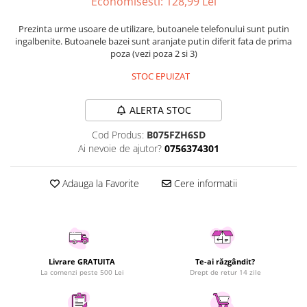
Economisesti:
128,99
Lei
Uscatoare rufe
Prezinta urme usoare de utilizare, butoanele telefonului sunt putin
Utilaje si materiale de constructii
ingalbenite. Butoanele bazei sunt aranjate putin diferit fata de prima
Laptop, Tablete & Telefoane
poza (vezi poza 2 si 3)
Accesorii tablete
STOC EPUIZAT
Laptopuri si Accesorii
Telefoane Mobile & accesorii
ALERTA STOC
Wearable & Gadgeturi
Cod Produs:
B075FZH6SD
Electrocasnice & Climatizare
Ai nevoie de ajutor?
0756374301
Accesorii si piese masini spalat
rufe si uscatoare
Adauga la Favorite
Cere informatii
Accesorii si piese masini spalat
vase
Aparate Frigorifice
Aparate Racire Aer
Aragaze si cuptoare cu microunde
Livrare GRATUITA
Te-ai răzgândit?
La comenzi peste 500 Lei
Drept de retur 14 zile
Climatizare & sisteme de incalzire
Electrocasnice pentru Bucatarie