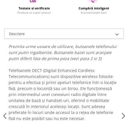
Fiare de calcat si masini de cusut
Testate si verificate
Cumpără inteligent
Ingrijire Locuinta
Produse la super prețuri
Economisește bani
Purificatoare de aer
Fashion
Descriere
Bijuterii
Ceasuri barbatesti
Prezinta urme usoare de utilizare, butoanele telefonului
Ceasuri dama
sunt putin ingalbenite. Butoanele bazei sunt aranjate
Cutii, curele si accesorii ceasuri
putin diferit fata de prima poza (vezi poza 2 si 3)
Genti si accesorii barbati
Telefoanele DECT (Digital Enhanced Cordless
Genti si accesorii femei
Telecommunications) sunt dispozitive wireless folosite
Imbracaminte barbati
pentru a efectua și primi apeluri telefonice într-o locație
Imbracaminte femei
fixă, precum o locuință sau un birou. Ele funcționează
Imbracaminte si Incaltaminte copii
prin intermediul unei conexiuni radio digitale între
unitatea de bază și handset-uri, oferind o mobilitate
Incaltaminte barbati
crescută în interiorul aceleiași locații. Sunt adesea
Incaltaminte femei
preferate în locuri unde accesul la o rețea de telefonie
Ochelari de soare
fixă nu este posibil sau nu este necesar.
Ochelari de vedere