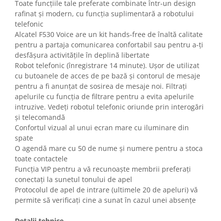
Toate funcțiile tale preferate combinate într-un design
Gaming, Carti & Birotica
rafinat și modern, cu funcția suplimentară a robotului
Birotica & Papetarie
telefonic
Console, Jocuri & Accesorii
Alcatel F530 Voice are un kit hands-free de înaltă calitate
pentru a partaja comunicarea confortabil sau pentru a-ți
Ingrijire personala & Cosmetice
desfășura activitățile în deplină libertate
Accesorii aparate de ras electrice
Robot telefonic (înregistrare 14 minute). Ușor de utilizat
Accesorii aparate hair styling
cu butoanele de acces de pe bază și contorul de mesaje
pentru a fi anunțat de sosirea de mesaje noi. Filtrați
Aparate & Accesorii ingrijire
apelurile cu funcția de filtrare pentru a evita apelurile
personala
intruzive. Vedeți robotul telefonic oriunde prin interogări
Aparate cosmetice
și telecomandă
Articole Sanatate si Wellness
Confortul vizual al unui ecran mare cu iluminare din
Consumabile sanitare
spate
O agendă mare cu 50 de nume și numere pentru a stoca
Cosmetice si produse ingrijire
toate contactele
personala
Funcția VIP pentru a vă recunoaște membrii preferați
Igiena dentara
conectați la sunetul tonului de apel
Jucarii, Copii & Bebe
Protocolul de apel de intrare (ultimele 20 de apeluri) vă
Camera copilului
permite să verificați cine a sunat în cazul unei absențe
Hrana bebelusi
Detalii tehnice