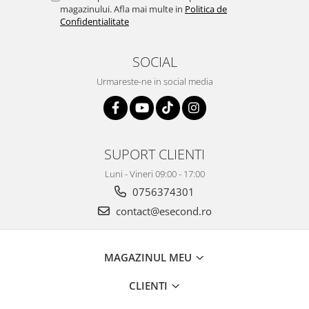
Home Cinema & Audio
magazinului. Afla mai multe in
Politica de
Playere, Boxe & Casti
Confidentialitate
Telescoape & Optica
Televizoare & accesorii
SOCIAL
Bacanie
Urmareste-ne in social media
Ambalaje cadouri
Cadouri
Curatenie si intretinere
SUPORT CLIENTI
Luni - Vineri 09:00 - 17:00
0756374301
contact@esecond.ro
MAGAZINUL MEU
CLIENTI