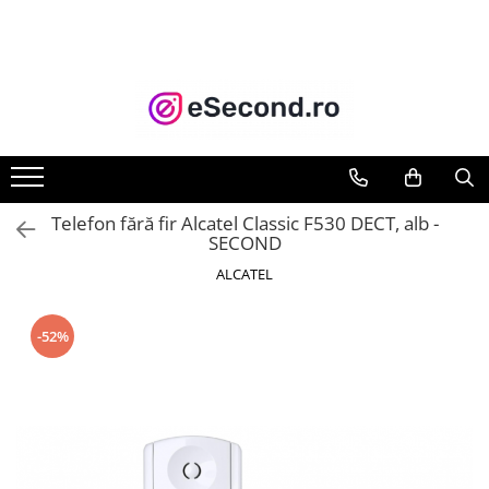
TOATE PRODUSELE
Auto Moto
Accesorii Auto
Anvelope & Jante
Covorase auto
Telefon fără fir Alcatel Classic F530 DECT, alb -
Echipamente pentru Atelier
SECOND
Electronice Auto
ALCATEL
Intretinere & Cosmetica auto
Moto
-52%
Reparatii si echipamente auto
Trotinete electrice
Casa, Gradina & Bricolaj
Accesorii usi
Bucatarie & Servire