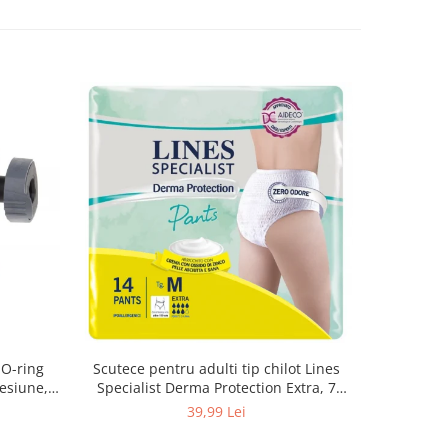
 O-ring
Scutece pentru adulti tip chilot Lines
Set 20 t
esiune,
Specialist Derma Protection Extra, 7
XS300010
3, K4
picaturi, marimea M, 14 bucati
39,99 Lei