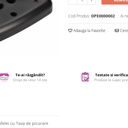
Cod Produs:
DPE0000002
Ai n
Adauga la Favorite
Cere 
Te-ai răzgândit?
Testate si verific
Drept de retur 14 zile
Produse la super pre
afelei cu Tava de picurare