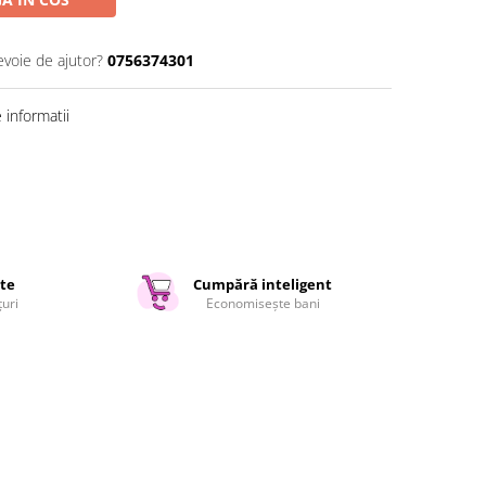
evoie de ajutor?
0756374301
informatii
ate
Cumpără inteligent
țuri
Economisește bani