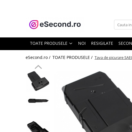
TOATE PRODUSELE
Auto Moto
Accesorii Auto
TOATE PRODUSELE
NOI
RESIGILATE
SECO
Anvelope & Jante
Covorase auto
eSecond.ro /
TOATE PRODUSELE /
Tava de picurare SAE
Echipamente pentru Atelier
Electronice Auto
Intretinere & Cosmetica auto
Moto
Reparatii si echipamente auto
Trotinete electrice
Casa, Gradina & Bricolaj
Accesorii usi
Bucatarie & Servire