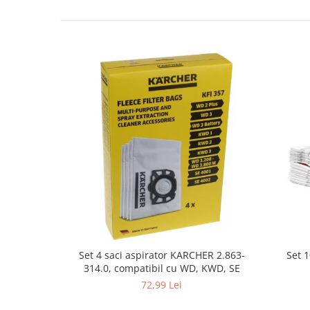
Fiare de calcat si masini de cusut
Ingrijire Locuinta
Purificatoare de aer
Fashion
Bijuterii
Ceasuri barbatesti
Ceasuri dama
Cutii, curele si accesorii ceasuri
Genti si accesorii barbati
Genti si accesorii femei
Imbracaminte barbati
Imbracaminte femei
Imbracaminte si Incaltaminte copii
Incaltaminte barbati
Set 
Set 4 saci aspirator KARCHER 2.863-
Incaltaminte femei
314.0, compatibil cu WD, KWD, SE
Ochelari de soare
72,99 Lei
Ochelari de vedere