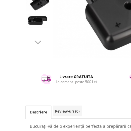
Curatenie si intretinere
Decoratiuni
Gradinarit
Hobby-uri creative
Iluminat & Electrice
Jaluzele
Kit-uri automatizari porti si usi
garaj
Mobila dormitor
Mobila gradina & terasa
Mobila Living & Dining
Livrare GRATUITA
La comenzi peste 500 Lei
Organizare si depozitare
Rafturi
Sanitare
Scule electrice si unelte
Review-uri
(0)
Descriere
Silicon, spume si solutii tehnice
Sisteme Incalzire
Bucurați-vă de o experiență perfectă a prepărarii c
Textile si covoare