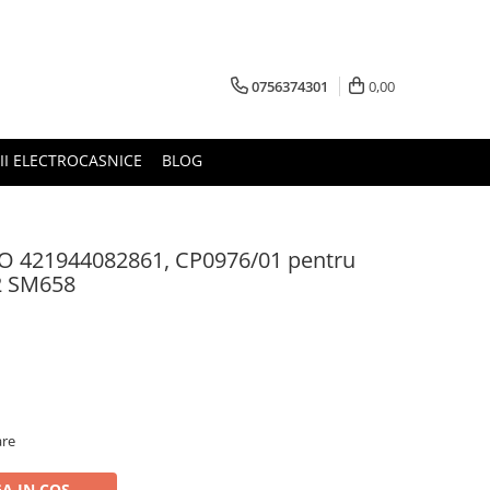
0756374301
0,00
RII ELECTROCASNICE
BLOG
CO 421944082861, CP0976/01 pentru
22 SM658
are
A IN COS