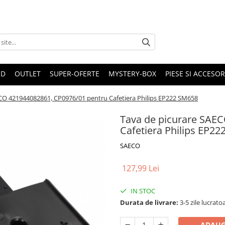
ND
OUTLET
SUPER-OFERTE
MYSTERY-BOX
PIESE SI ACCESO
CO 421944082861, CP0976/01 pentru Cafetiera Philips EP222 SM658
Tava de picurare SAE
Cafetiera Philips EP2
SAECO
127,99 Lei
IN STOC
Durata de livrare:
3-5 zile lucrato
ADAUG