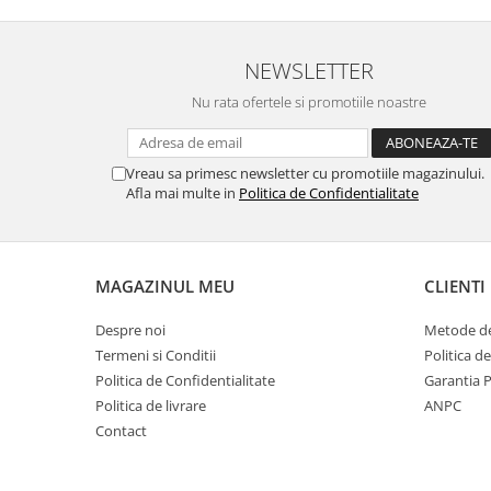
Gaming, Carti & Birotica
Birotica & Papetarie
NEWSLETTER
Console, Jocuri & Accesorii
Nu rata ofertele si promotiile noastre
Ingrijire personala & Cosmetice
Accesorii aparate de ras electrice
Accesorii aparate hair styling
Vreau sa primesc newsletter cu promotiile magazinului.
Afla mai multe in
Politica de Confidentialitate
Aparate & Accesorii ingrijire
personala
Aparate cosmetice
Articole Sanatate si Wellness
MAGAZINUL MEU
CLIENTI
Consumabile sanitare
Despre noi
Metode de
Cosmetice si produse ingrijire
personala
Termeni si Conditii
Politica d
Politica de Confidentialitate
Garantia 
Igiena dentara
Politica de livrare
ANPC
Jucarii, Copii & Bebe
Contact
Camera copilului
Hrana bebelusi