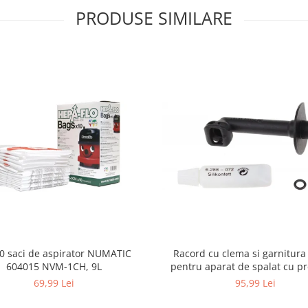
PRODUSE SIMILARE
10 saci de aspirator NUMATIC
Racord cu clema si garnitura
604015 NVM-1CH, 9L
pentru aparat de spalat cu pr
KARCHER 4.064-047.0, K2, K
69,99 Lei
95,99 Lei