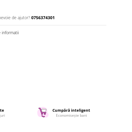
nevoie de ajutor?
0756374301
informatii
ate
Cumpără inteligent
țuri
Economisește bani