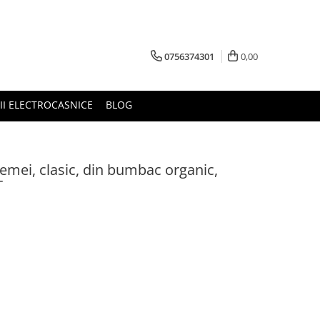
0756374301
0,00
RII ELECTROCASNICE
BLOG
femei, clasic, din bumbac organic,
T