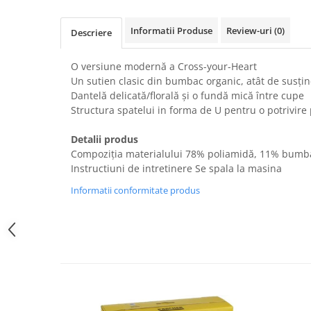
Uscatoare rufe
Informatii Produse
Review-uri
(0)
Utilaje si materiale de constructii
Descriere
Laptop, Tablete & Telefoane
O versiune modernă a Cross-your-Heart
Accesorii tablete
Un sutien clasic din bumbac organic, atât de susțin
Laptopuri si Accesorii
Dantelă delicată/florală și o fundă mică între cupe
Telefoane Mobile & accesorii
Structura spatelui in forma de U pentru o potrivire
Wearable & Gadgeturi
Detalii produs
Electrocasnice & Climatizare
Compoziția materialului 78% poliamidă, 11% bumb
Accesorii si piese masini spalat
Instructiuni de intretinere Se spala la masina
rufe si uscatoare
Informatii conformitate produs
Accesorii si piese masini spalat
vase
Aparate Frigorifice
Aparate Racire Aer
Aragaze si cuptoare cu microunde
Climatizare & sisteme de incalzire
Electrocasnice pentru Bucatarie