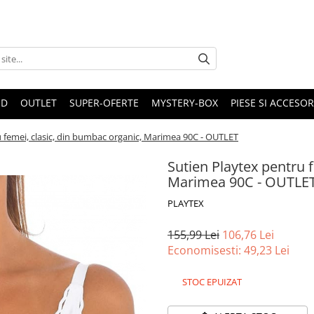
ND
OUTLET
SUPER-OFERTE
MYSTERY-BOX
PIESE SI ACCESO
u femei, clasic, din bumbac organic, Marimea 90C - OUTLET
Sutien Playtex pentru 
Marimea 90C - OUTLE
PLAYTEX
155,99 Lei
106,76 Lei
Economisesti:
49,23
Lei
STOC EPUIZAT