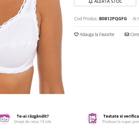
ALERTA STOC
Cod Produs:
B0B12PQGFG
Ai 
Adauga la Favorite
Cere 
Te-ai răzgândit?
Testate si verific
Drept de retur 14 zile
Produse la super pre