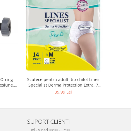
 O-ring
Scutece pentru adulti tip chilot Lines
Set 20 t
esiune,
Specialist Derma Protection Extra, 7
XS300010
3, K4
picaturi, marimea M, 14 bucati
39,99 Lei
SUPORT CLIENTI
Luni - Vineri 09:00 - 17:00