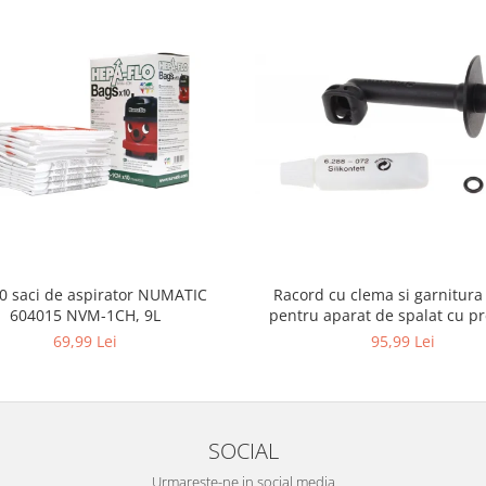
10 saci de aspirator NUMATIC
Racord cu clema si garnitura
604015 NVM-1CH, 9L
pentru aparat de spalat cu pr
KARCHER 4.064-047.0, K2, K
69,99 Lei
95,99 Lei
SOCIAL
Urmareste-ne in social media