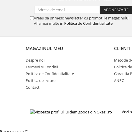
Gaming, Carti & Birotica
Birotica & Papetarie
Vreau sa primesc newsletter cu promotiile magazinului.
Console, Jocuri & Accesorii
Afla mai multe in
Politica de Confidentialitate
Ingrijire personala & Cosmetice
Accesorii aparate de ras electrice
Accesorii aparate hair styling
MAGAZINUL MEU
CLIENTI
Aparate & Accesorii ingrijire
personala
Despre noi
Metode de
Aparate cosmetice
Termeni si Conditii
Politica d
Politica de Confidentialitate
Garantia 
Articole Sanatate si Wellness
Politica de livrare
ANPC
Consumabile sanitare
Contact
Cosmetice si produse ingrijire
personala
Igiena dentara
Jucarii, Copii & Bebe
Vezi o
Camera copilului
Hrana bebelusi