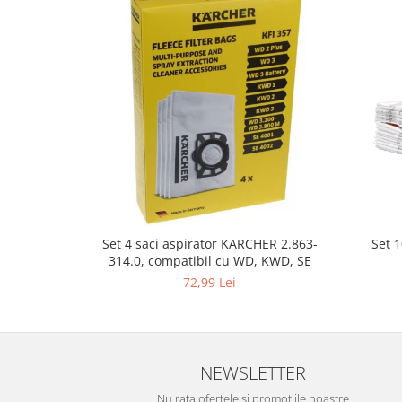
Fiare de calcat si masini de cusut
Ingrijire Locuinta
Purificatoare de aer
Fashion
Bijuterii
Ceasuri barbatesti
Ceasuri dama
Cutii, curele si accesorii ceasuri
Genti si accesorii barbati
Genti si accesorii femei
Set 
Set 4 saci aspirator KARCHER 2.863-
Imbracaminte barbati
314.0, compatibil cu WD, KWD, SE
Imbracaminte femei
72,99 Lei
Imbracaminte si Incaltaminte copii
Incaltaminte barbati
Incaltaminte femei
Ochelari de soare
NEWSLETTER
Ochelari de vedere
Nu rata ofertele si promotiile noastre