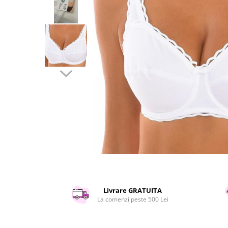
Curatenie si intretinere
Decoratiuni
Gradinarit
Hobby-uri creative
Iluminat & Electrice
Jaluzele
Kit-uri automatizari porti si usi
garaj
Mobila dormitor
Mobila gradina & terasa
Mobila Living & Dining
Organizare si depozitare
Rafturi
Sanitare
Scule electrice si unelte
Livrare GRATUITA
Silicon, spume si solutii tehnice
La comenzi peste 500 Lei
Sisteme Incalzire
Textile si covoare