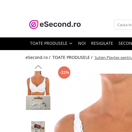
TOATE PRODUSELE
Auto Moto
Accesorii Auto
TOATE PRODUSELE
NOI
RESIGILATE
SECO
Anvelope & Jante
Covorase auto
eSecond.ro /
TOATE PRODUSELE /
Sutien Playtex pentr
Echipamente pentru Atelier
Electronice Auto
-32%
Intretinere & Cosmetica auto
Moto
Reparatii si echipamente auto
Trotinete electrice
Casa, Gradina & Bricolaj
Accesorii usi
Bucatarie & Servire