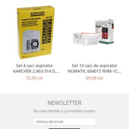
Gaming, Carti & Birotica
Birotica & Papetarie
Console, Jocuri & Accesorii
Ingrijire personala & Cosmetice
Accesorii aparate de ras electrice
Accesorii aparate hair styling
Aparate & Accesorii ingrijire
personala
Aparate cosmetice
Set 10 saci de aspirator
Set 4 saci aspirator
NUMATIC 604015 NVM-1CH,
KARCHER 2.863-314.0,
Articole Sanatate si Wellness
9L
compatibil cu WD, KWD, SE
69,99 Lei
72,99 Lei
Consumabile sanitare
Cosmetice si produse ingrijire
personala
Igiena dentara
NEWSLETTER
Jucarii, Copii & Bebe
Nu rata ofertele si promotiile noastre
Camera copilului
Hrana bebelusi