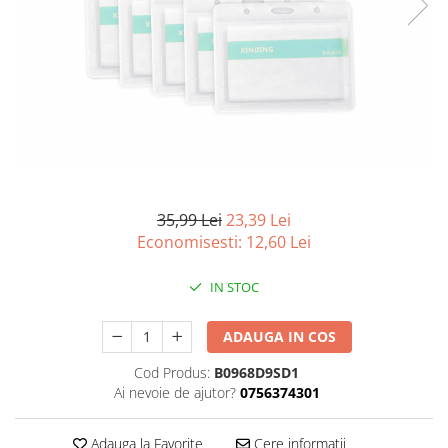
Curatenie si intretinere
Decoratiuni
Gradinarit
Hobby-uri creative
Iluminat & Electrice
Jaluzele
Kit-uri automatizari porti si usi
garaj
Mobila dormitor
35,99 Lei
23,39 Lei
Mobila gradina & terasa
Economisesti:
12,60
Lei
Mobila Living & Dining
IN STOC
Organizare si depozitare
Rafturi
ADAUGA IN COS
Sanitare
Scule electrice si unelte
Cod Produs:
B0968D9SD1
Silicon, spume si solutii tehnice
Ai nevoie de ajutor?
0756374301
Sisteme Incalzire
Adauga la Favorite
Cere informatii
Textile si covoare