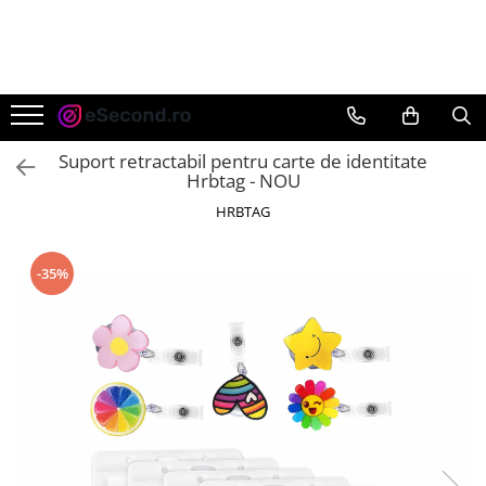
TOATE PRODUSELE
Auto Moto
Accesorii Auto
Suport retractabil pentru carte de identitate
Anvelope & Jante
Hrbtag - NOU
Covorase auto
HRBTAG
Echipamente pentru Atelier
Electronice Auto
-35%
Intretinere & Cosmetica auto
Moto
Reparatii si echipamente auto
Trotinete electrice
Casa, Gradina & Bricolaj
Accesorii usi
Bucatarie & Servire