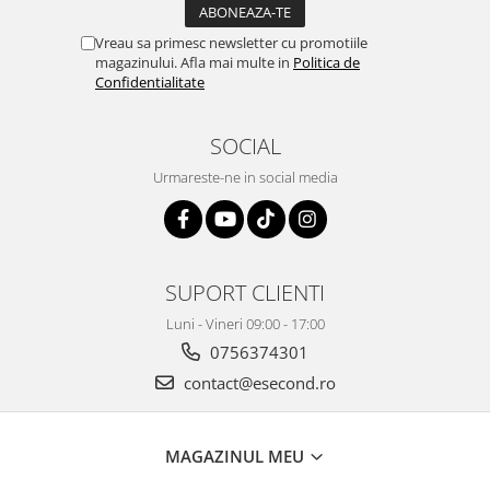
Igiena si ingrijire
Jucarii si Jocuri
Vreau sa primesc newsletter cu promotiile
magazinului. Afla mai multe in
Politica de
Maternitate
Confidentialitate
Petshop
Accesorii animale de companie
SOCIAL
Acvaristica
Urmareste-ne in social media
Castroane si adapatori animale
Igiena animale de companie
Mobila si transport animale de
companie
SUPORT CLIENTI
Zgarzi, lese si hamuri
PC, Periferice & Software
Luni - Vineri 09:00 - 17:00
0756374301
Componente PC
contact@esecond.ro
Desktop PC & Monitoare
Imprimante, Scanere &
Consumabile
MAGAZINUL MEU
Periferice PC