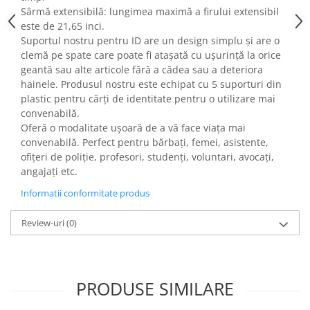
Fiare de calcat si masini de cusut
Sârmă extensibilă: lungimea maximă a firului extensibil
este de 21,65 inci.
Ingrijire Locuinta
Suportul nostru pentru ID are un design simplu și are o
Purificatoare de aer
clemă pe spate care poate fi atașată cu ușurință la orice
Fashion
geantă sau alte articole fără a cădea sau a deteriora
hainele. Produsul nostru este echipat cu 5 suporturi din
Bijuterii
plastic pentru cărți de identitate pentru o utilizare mai
Ceasuri barbatesti
convenabilă.
Ceasuri dama
Oferă o modalitate ușoară de a vă face viața mai
Cutii, curele si accesorii ceasuri
convenabilă. Perfect pentru bărbați, femei, asistente,
ofițeri de poliție, profesori, studenți, voluntari, avocați,
Genti si accesorii barbati
angajați etc.
Genti si accesorii femei
Imbracaminte barbati
Informatii conformitate produs
Imbracaminte femei
Review-uri
(0)
Imbracaminte si Incaltaminte copii
Incaltaminte barbati
Incaltaminte femei
Ochelari de soare
PRODUSE SIMILARE
Ochelari de vedere