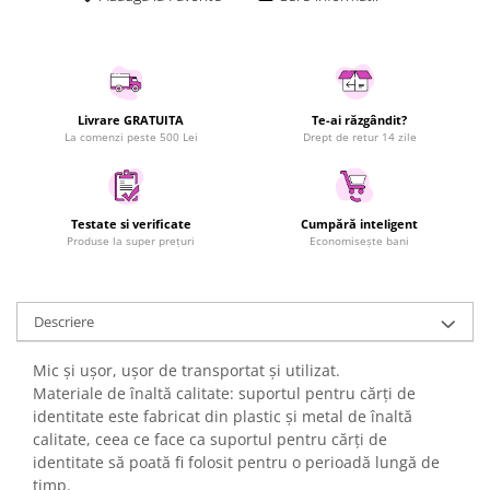
Uscatoare rufe
Utilaje si materiale de constructii
Laptop, Tablete & Telefoane
Accesorii tablete
Livrare GRATUITA
Te-ai răzgândit?
La comenzi peste 500 Lei
Drept de retur 14 zile
Laptopuri si Accesorii
Telefoane Mobile & accesorii
Wearable & Gadgeturi
Testate si verificate
Cumpără inteligent
Electrocasnice & Climatizare
Produse la super prețuri
Economisește bani
Accesorii si piese masini spalat
rufe si uscatoare
Accesorii si piese masini spalat
Descriere
vase
Aparate Frigorifice
Mic și ușor, ușor de transportat și utilizat.
Aparate Racire Aer
Materiale de înaltă calitate: suportul pentru cărți de
identitate este fabricat din plastic și metal de înaltă
Aragaze si cuptoare cu microunde
calitate, ceea ce face ca suportul pentru cărți de
Climatizare & sisteme de incalzire
identitate să poată fi folosit pentru o perioadă lungă de
Electrocasnice pentru Bucatarie
timp.