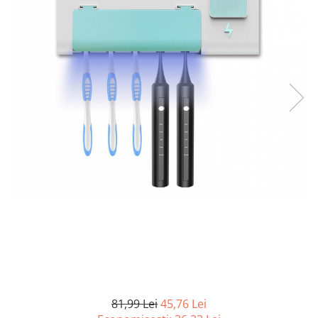
Curatenie si intretinere
Decoratiuni
Gradinarit
Hobby-uri creative
Iluminat & Electrice
Jaluzele
Kit-uri automatizari porti si usi
garaj
Mobila dormitor
Mobila gradina & terasa
Mobila Living & Dining
Organizare si depozitare
Rafturi
Sanitare
Scule electrice si unelte
Silicon, spume si solutii tehnice
Sisteme Incalzire
81,99 Lei
45,76 Lei
Textile si covoare