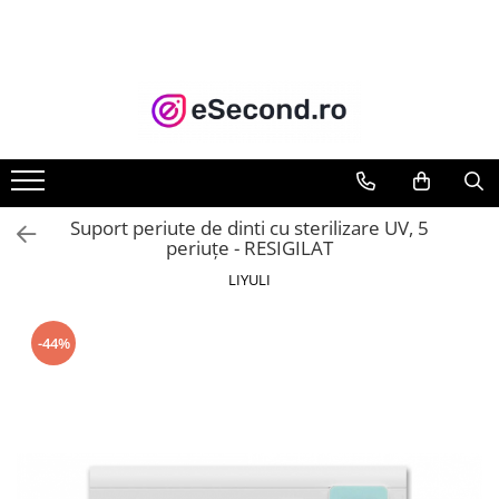
TOATE PRODUSELE
Auto Moto
Accesorii Auto
Anvelope & Jante
Covorase auto
Suport periute de dinti cu sterilizare UV, 5
Echipamente pentru Atelier
periuțe - RESIGILAT
Electronice Auto
LIYULI
Intretinere & Cosmetica auto
Moto
-44%
Reparatii si echipamente auto
Trotinete electrice
Casa, Gradina & Bricolaj
Accesorii usi
Bucatarie & Servire