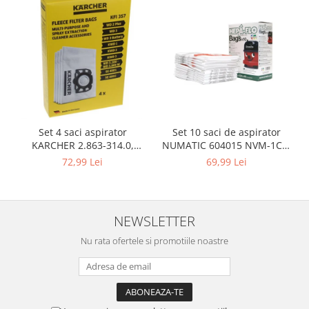
Igiena si ingrijire
Jucarii si Jocuri
Maternitate
Petshop
Accesorii animale de companie
Acvaristica
Castroane si adapatori animale
Set 10 saci de aspirator
Set 4 saci aspirator
Igiena animale de companie
NUMATIC 604015 NVM-1CH,
KARCHER 2.863-314.0,
Mobila si transport animale de
9L
compatibil cu WD, KWD, SE
69,99 Lei
72,99 Lei
companie
Zgarzi, lese si hamuri
PC, Periferice & Software
NEWSLETTER
Componente PC
Nu rata ofertele si promotiile noastre
Desktop PC & Monitoare
Imprimante, Scanere &
Consumabile
Periferice PC