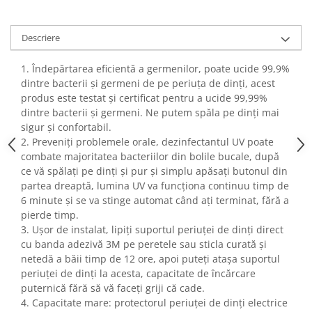
Fiare de calcat si masini de cusut
Ingrijire Locuinta
Descriere
Purificatoare de aer
Fashion
1. Îndepărtarea eficientă a germenilor, poate ucide 99,9%
dintre bacterii și germeni de pe periuța de dinți, acest
Bijuterii
produs este testat și certificat pentru a ucide 99,99%
Ceasuri barbatesti
dintre bacterii și germeni. Ne putem spăla pe dinți mai
Ceasuri dama
sigur și confortabil.
Cutii, curele si accesorii ceasuri
2. Preveniți problemele orale, dezinfectantul UV poate
combate majoritatea bacteriilor din bolile bucale, după
Genti si accesorii barbati
ce vă spălați pe dinți și pur și simplu apăsați butonul din
Genti si accesorii femei
partea dreaptă, lumina UV va funcționa continuu timp de
Imbracaminte barbati
6 minute și se va stinge automat când ați terminat, fără a
Imbracaminte femei
pierde timp.
3. Ușor de instalat, lipiți suportul periuței de dinți direct
Imbracaminte si Incaltaminte copii
cu banda adezivă 3M pe peretele sau sticla curată și
Incaltaminte barbati
netedă a băii timp de 12 ore, apoi puteți atașa suportul
Incaltaminte femei
periuței de dinți la acesta, capacitate de încărcare
Ochelari de soare
puternică fără să vă faceți griji că cade.
Ochelari de vedere
4. Capacitate mare: protectorul periuței de dinți electrice