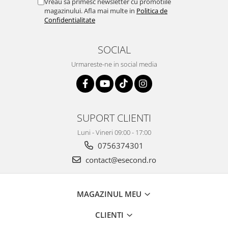
Retelistica & Supraveghere
Vreau sa primesc newsletter cu promotiile
magazinului. Afla mai multe in
Politica de
Servere, Componente & UPS
Confidentialitate
Telecomenzi garaj
Sport & Activitati in aer liber
SOCIAL
Accesorii antrenament
Urmareste-ne in social media
Accesorii Fitness
Accesorii sportive
Articole Voiaj
Camping
SUPORT CLIENTI
Ciclism
Luni - Vineri 09:00 - 17:00
Sporturi acvatice
0756374301
Sporturi de interior
contact@esecond.ro
TV, Audio & Foto
Aparate Foto & Accesorii
Audio HI-FI & Profesionale
MAGAZINUL MEU
Camere video si sport
CLIENTI
Drone si Accesorii