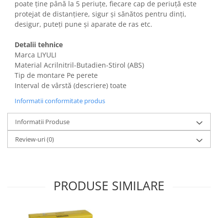
poate ține până la 5 periuțe, fiecare cap de periuță este
Gaming, Carti & Birotica
protejat de distanțiere, sigur și sănătos pentru dinți,
Birotica & Papetarie
desigur, puteți pune și aparate de ras etc.
Console, Jocuri & Accesorii
Detalii tehnice
Ingrijire personala & Cosmetice
Marca LIYULI
Accesorii aparate de ras electrice
Material Acrilnitril-Butadien-Stirol (ABS)
Accesorii aparate hair styling
Tip de montare Pe perete
Interval de vârstă (descriere) toate
Aparate & Accesorii ingrijire
personala
Informatii conformitate produs
Aparate cosmetice
Articole Sanatate si Wellness
Informatii Produse
Consumabile sanitare
Review-uri
(0)
Cosmetice si produse ingrijire
personala
Igiena dentara
PRODUSE SIMILARE
Jucarii, Copii & Bebe
Camera copilului
Hrana bebelusi