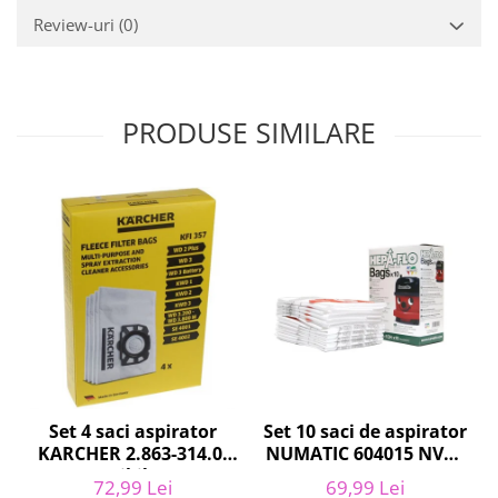
Igiena si ingrijire
Review-uri
(0)
Jucarii si Jocuri
Maternitate
Petshop
PRODUSE SIMILARE
Accesorii animale de companie
Acvaristica
Castroane si adapatori animale
Igiena animale de companie
Mobila si transport animale de
companie
Zgarzi, lese si hamuri
PC, Periferice & Software
Componente PC
Desktop PC & Monitoare
Imprimante, Scanere &
Set 10 saci de aspirator
Set 4 saci aspirator
Consumabile
NUMATIC 604015 NVM-
KARCHER 2.863-314.0,
Periferice PC
1CH, 9L
compatibil cu WD,
69,99 Lei
72,99 Lei