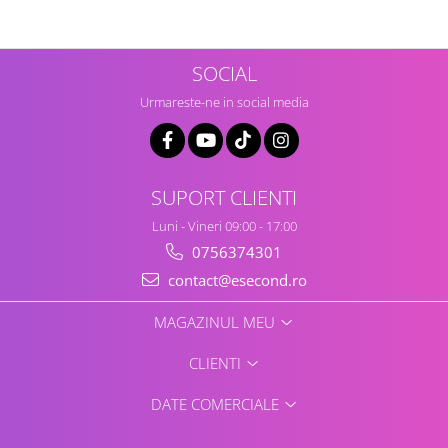
KWD, SE
Retelistica & Supraveghere
Servere, Componente & UPS
Telecomenzi garaj
SOCIAL
Sport & Activitati in aer liber
Urmareste-ne in social media
Accesorii antrenament
Accesorii Fitness
Accesorii sportive
Articole Voiaj
SUPORT CLIENTI
Camping
Luni - Vineri 09:00 - 17:00
Ciclism
0756374301
Sporturi acvatice
contact@esecond.ro
Sporturi de interior
TV, Audio & Foto
MAGAZINUL MEU
Aparate Foto & Accesorii
CLIENTI
Audio HI-FI & Profesionale
Camere video si sport
DATE COMERCIALE
Drone si Accesorii