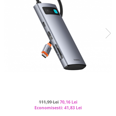
Curatenie si intretinere
Decoratiuni
Gradinarit
Hobby-uri creative
Iluminat & Electrice
Jaluzele
Kit-uri automatizari porti si usi
garaj
Mobila dormitor
Mobila gradina & terasa
Mobila Living & Dining
Organizare si depozitare
Rafturi
Sanitare
Scule electrice si unelte
Silicon, spume si solutii tehnice
111,99 Lei
70,16 Lei
Economisesti:
41,83
Lei
Sisteme Incalzire
Textile si covoare