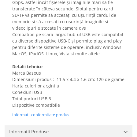
Gbps, astfel încât fișierele și imaginile mari să fie
Gaming, Carti & Birotica
transferate în câteva secunde. Slotul pentru card
Birotica & Papetarie
SD/TF vă permite să accesați cu ușurință cardul de
Console, Jocuri & Accesorii
memorie și să accesați cu ușurință imaginile și
videoclipurile stocate în camera dvs
Ingrijire personala & Cosmetice
Compatibil pe scară largă: hub-ul USB este compatibil
Accesorii aparate de ras electrice
cu diverse dispozitive USB-C și permite plug and play
Accesorii aparate hair styling
pentru diferite sisteme de operare, inclusiv Windows,
MacOS, iPadOS, Linux, Vista și multe altele
Aparate & Accesorii ingrijire
personala
Detalii tehnice
Aparate cosmetice
Marca Baseus
Articole Sanatate si Wellness
Dimensiuni produs : ‎ 11,5 x 4,4 x 1,6 cm; 120 de grame
Consumabile sanitare
Harta culorilor argintiu
Conexiuni USB
Cosmetice si produse ingrijire
personala
Total porturi USB 3
Dispozitive compatibile ‎
Igiena dentara
Jucarii, Copii & Bebe
Informatii conformitate produs
Camera copilului
Informatii Produse
Hrana bebelusi