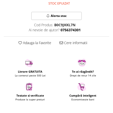
STOC EPUIZAT
Uscatoare rufe
Utilaje si materiale de constructii
Alerta stoc
Laptop, Tablete & Telefoane
Cod Produs:
B0C9JKKL7N
Accesorii tablete
Ai nevoie de ajutor?
0756374301
Laptopuri si Accesorii
Telefoane Mobile & accesorii
Adauga la Favorite
Cere informatii
Wearable & Gadgeturi
Electrocasnice & Climatizare
Accesorii si piese masini spalat
rufe si uscatoare
Accesorii si piese masini spalat
Livrare GRATUITA
Te-ai răzgândit?
La comenzi peste 500 Lei
Drept de retur 14 zile
vase
Aparate Frigorifice
Aparate Racire Aer
Testate si verificate
Cumpără inteligent
Aragaze si cuptoare cu microunde
Produse la super prețuri
Economisește bani
Climatizare & sisteme de incalzire
Electrocasnice pentru Bucatarie