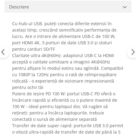
Fiare de calcat si masini de cusut
Descriere
Ingrijire Locuinta
Purificatoare de aer
Cu hub-ul USB, puteți conecta diferite extensii în
Fashion
același timp, crescând semnificativ performanța de
lucru. Are o intrare de alimentare USB-C de 100 W,
Bijuterii
port HDMI 4K, 3 porturi de date USB 3.0 și sloturi
Ceasuri barbatesti
pentru carduri SD/TF
Ceasuri dama
Claritate ultra 4K@60Hz: adaptorul USB-C la HDMI
Cutii, curele si accesorii ceasuri
acceptă o calitate uimitoare a imaginii 4K@60Hz
pentru afișare în modul extins sau oglindă. Compatibil
Genti si accesorii barbati
cu 1080P la 120Hz pentru o rată de reîmprospătare
Genti si accesorii femei
ridicată - o experiență de vizionare impresionantă
Imbracaminte barbati
pentru ochii tăi
Imbracaminte femei
Putere de ieșire PD 100 W: portul USB-C PD oferă o
încărcare rapidă și eficientă cu o putere maximă de
Imbracaminte si Incaltaminte copii
100 W - ideal pentru laptopul dvs. Vă rugăm să
Incaltaminte barbati
rețineți: pentru a încărca laptopurile, trebuie
Incaltaminte femei
conectată o sursă de alimentare separată
Ochelari de soare
Transfer de date super rapid: porturile USB 3.0 permit
Ochelari de vedere
o viteză ultra-rapidă de transfer de date de până la 5