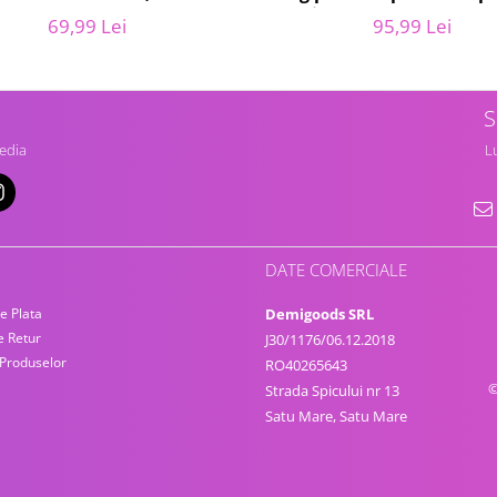
presiune, KARCHER 4.064-
69,99 Lei
95,99 Lei
K2, K3, K4
S
edia
Lu
DATE COMERCIALE
e Plata
Demigoods SRL
e Retur
J30/1176/06.12.2018
 Produselor
RO40265643
©
Strada Spicului nr 13
Satu Mare, Satu Mare