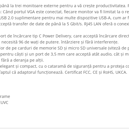
nă la trei monitoare externe pentru a vă crește productivitatea. P
: Când portul VGA este conectat, fiecare monitor va fi limitat la o 
SB 2.0 suplimentare pentru mai multe dispozitive USB-A, cum ar fi 
ceptă transfer de date de până la 5 Gbit/s. RJ45 LAN oferă o conexi
rt de încărcare tip C Power Delivery, care acceptă încărcare direct
ecesită 96 de wați de putere. întârziere și fără interferențe.
elor de pe carduri de memorie SD și micro SD universale (viteză de
pentru căști și un port de 3,5 mm care acceptă atât audio, cât și mi
 fără a deranja pe alții.
elegant și compact, cu o cataramă de siguranță pentru a proteja co
aptul că adaptorul funcționează. Certificat FCC, CE și RoHS, UKCA.
 grame
EUVC