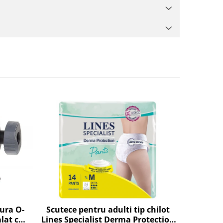
tura O-
Scutece pentru adulti tip chilot
Set 20 
lat cu
Lines Specialist Derma Protection
SEB XS30