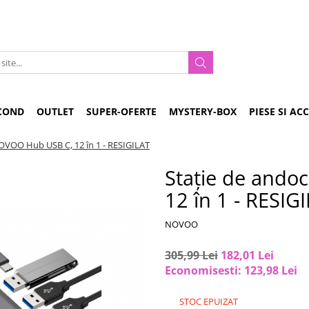
COND
OUTLET
SUPER-OFERTE
MYSTERY-BOX
PIESE SI AC
OVOO Hub USB C, 12 în 1 - RESIGILAT
Stație de and
12 în 1 - RESIG
NOVOO
305,99 Lei
182,01 Lei
Economisesti:
123,98
Lei
STOC EPUIZAT