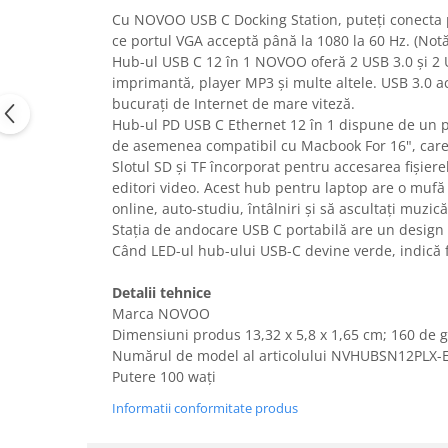
Cu NOVOO USB C Docking Station, puteți conecta pâ
Uscatoare rufe
ce portul VGA acceptă până la 1080 la 60 Hz. (Notă
Utilaje si materiale de constructii
Hub-ul USB C 12 în 1 NOVOO oferă 2 USB 3.0 și 2 U
Laptop, Tablete & Telefoane
imprimantă, player MP3 și multe altele. USB 3.0 ac
bucurați de Internet de mare viteză.
Accesorii tablete
Hub-ul PD USB C Ethernet 12 în 1 dispune de un po
Laptopuri si Accesorii
de asemenea compatibil cu Macbook For 16", care n
Telefoane Mobile & accesorii
Slotul SD și TF încorporat pentru accesarea fișier
Wearable & Gadgeturi
editori video. Acest hub pentru laptop are o mufă 
online, auto-studiu, întâlniri și să ascultați muzică
Electrocasnice & Climatizare
Stația de andocare USB C portabilă are un design 
Accesorii si piese masini spalat
Când LED-ul hub-ului USB-C devine verde, indică f
rufe si uscatoare
Accesorii si piese masini spalat
Detalii tehnice
vase
Marca NOVOO
Aparate Frigorifice
Dimensiuni produs ‎13,32 x 5,8 x 1,65 cm; 160 de
Numărul de model al articolului ‎NVHUBSN12PLX-
Aparate Racire Aer
Putere 100 wați
Aragaze si cuptoare cu microunde
Informatii conformitate produs
Climatizare & sisteme de incalzire
Electrocasnice pentru Bucatarie