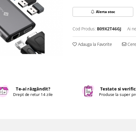
Alerta stoc
Cod Produs:
B09X2T46GJ
Ai n
Adauga la Favorite
Cere 
Te-ai răzgândit?
Testate si verifi
Drept de retur 14 zile
Produse la super pr