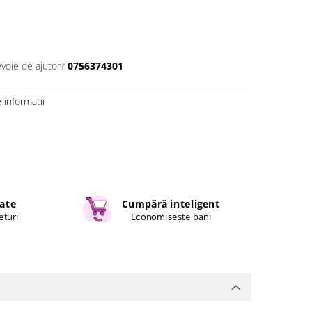
evoie de ajutor?
0756374301
informatii
cate
Cumpără inteligent
ețuri
Economisește bani