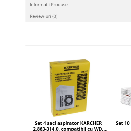
Fiare de calcat si masini de cusut
Informatii Produse
Ingrijire Locuinta
Review-uri
(0)
Purificatoare de aer
Fashion
Bijuterii
Ceasuri barbatesti
Ceasuri dama
Cutii, curele si accesorii ceasuri
Genti si accesorii barbati
Genti si accesorii femei
Imbracaminte barbati
Imbracaminte femei
Imbracaminte si Incaltaminte copii
Incaltaminte barbati
Incaltaminte femei
Ochelari de soare
Set 10
Set 4 saci aspirator KARCHER
Ochelari de vedere
2.863-314.0, compatibil cu WD,