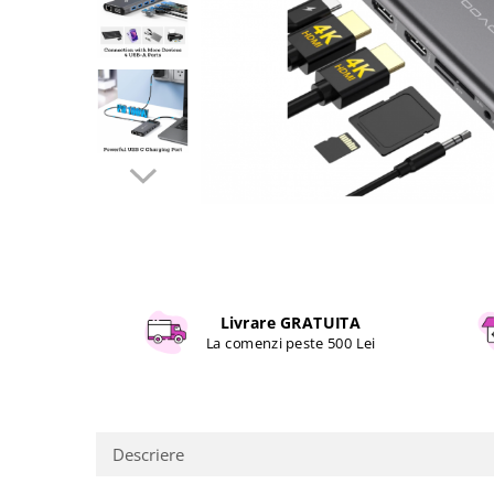
Curatenie si intretinere
Decoratiuni
Gradinarit
Hobby-uri creative
Iluminat & Electrice
Jaluzele
Kit-uri automatizari porti si usi
garaj
Mobila dormitor
Mobila gradina & terasa
Mobila Living & Dining
Organizare si depozitare
Livrare GRATUITA
La comenzi peste 500 Lei
Rafturi
Sanitare
Scule electrice si unelte
Silicon, spume si solutii tehnice
Descriere
Sisteme Incalzire
Textile si covoare