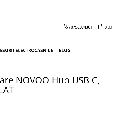
0756374301
0,00
CESORII ELECTROCASNICE
BLOG
ocare NOVOO Hub USB C,
ILAT