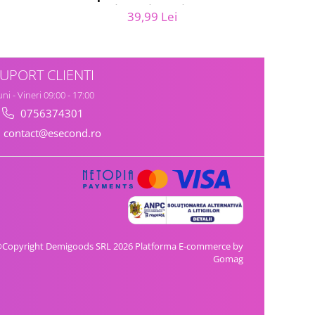
047.0,
Extra, 7 picaturi, marimea M, 14
Kr
39,99 Lei
bucati
UPORT CLIENTI
ni - Vineri 09:00 - 17:00
0756374301
contact@esecond.ro
Copyright Demigoods SRL 2026
Platforma E-commerce by
Gomag