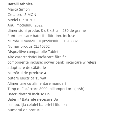
Gaming, Carti & Birotica
Detalii tehnice
Marca Simon
Birotica & Papetarie
Creatorul SIMON
Console, Jocuri & Accesorii
Model CL510302
Ingrijire personala & Cosmetice
Anul modelului 2022
dimensiuni produs 8 x 8 x 3 cm; 280 de grame
Accesorii aparate de ras electrice
Sunt necesare baterii ‎1 litiu-ion, incluse
Accesorii aparate hair styling
Numărul modelului produsului CL510302
Aparate & Accesorii ingrijire
Număr produs CL510302
personala
Dispozitive compatibile Tablete
Aparate cosmetice
Alte caracteristici Încărcare fără fir
componente incluse: power bank, încărcare wireless,
Articole Sanatate si Wellness
adaptoare de călătorie
Consumabile sanitare
Numărul de produse 4
Cosmetice si produse ingrijire
putere electrică 15 wați
personala
Alimentare cu alimentare manuală
Igiena dentara
Timp de încărcare ‎8000 miliamperi ore (mAh)
Baterii/baterii incluse Da
Jucarii, Copii & Bebe
Baterii / Bateriile necesare ‎Da
Camera copilului
compoziția celulei bateriei Litiu Ion
Hrana bebelusi
numărul de porturi 3