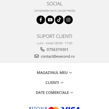
Home Cinema & Audio
SOCIAL
Playere, Boxe & Casti
Urmareste-ne in social media
Telescoape & Optica
Televizoare & accesorii
Bacanie
Ambalaje cadouri
SUPORT CLIENTI
Cadouri
Luni - Vineri 09:00 - 17:00
Curatenie si intretinere
0756374301
contact@esecond.ro
MAGAZINUL MEU
CLIENTI
DATE COMERCIALE