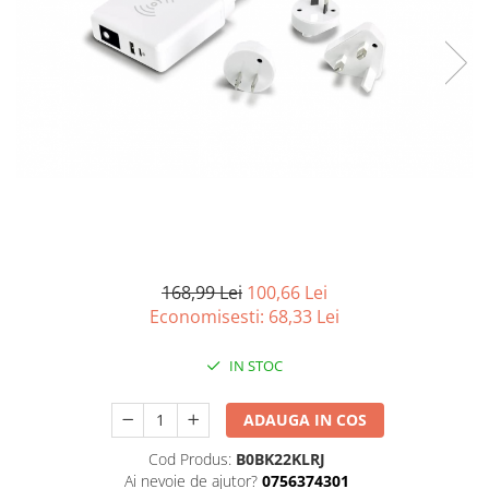
Curatenie si intretinere
Decoratiuni
Gradinarit
Hobby-uri creative
Iluminat & Electrice
Jaluzele
Kit-uri automatizari porti si usi
garaj
Mobila dormitor
Mobila gradina & terasa
Mobila Living & Dining
168,99 Lei
100,66 Lei
Organizare si depozitare
Economisesti:
68,33
Lei
Rafturi
IN STOC
Sanitare
Scule electrice si unelte
ADAUGA IN COS
Silicon, spume si solutii tehnice
Sisteme Incalzire
Cod Produs:
B0BK22KLRJ
Ai nevoie de ajutor?
0756374301
Textile si covoare