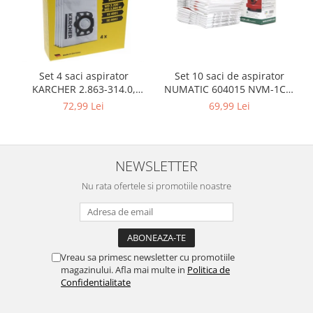
Retelistica & Supraveghere
Servere, Componente & UPS
Telecomenzi garaj
Sport & Activitati in aer liber
Set 10 saci de aspirator
Set 4 saci aspirator
Accesorii antrenament
NUMATIC 604015 NVM-1CH,
KARCHER 2.863-314.0,
Accesorii Fitness
9L
compatibil cu WD, KWD, SE
69,99 Lei
72,99 Lei
Accesorii sportive
Articole Voiaj
Camping
NEWSLETTER
Ciclism
Sporturi acvatice
Nu rata ofertele si promotiile noastre
Sporturi de interior
TV, Audio & Foto
Aparate Foto & Accesorii
Vreau sa primesc newsletter cu promotiile
Audio HI-FI & Profesionale
magazinului. Afla mai multe in
Politica de
Camere video si sport
Confidentialitate
Drone si Accesorii