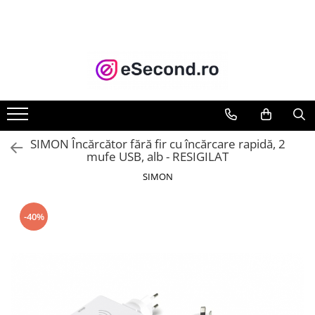
TOATE PRODUSELE
Auto Moto
Accesorii Auto
Anvelope & Jante
Covorase auto
SIMON Încărcător fără fir cu încărcare rapidă, 2
Echipamente pentru Atelier
mufe USB, alb - RESIGILAT
Electronice Auto
SIMON
Intretinere & Cosmetica auto
Moto
-40%
Reparatii si echipamente auto
Trotinete electrice
Casa, Gradina & Bricolaj
Accesorii usi
Bucatarie & Servire