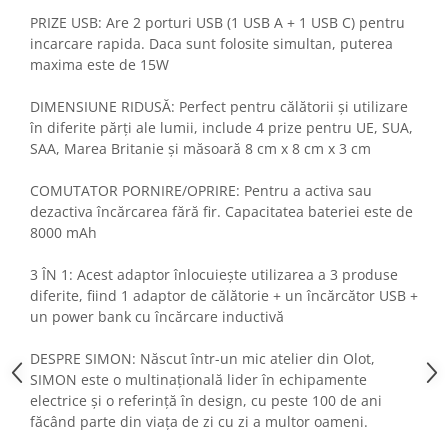
Fiare de calcat si masini de cusut
PRIZE USB: Are 2 porturi USB (1 USB A + 1 USB C) pentru
Ingrijire Locuinta
incarcare rapida. Daca sunt folosite simultan, puterea
maxima este de 15W
Purificatoare de aer
Fashion
DIMENSIUNE RIDUSĂ: Perfect pentru călătorii și utilizare
Bijuterii
în diferite părți ale lumii, include 4 prize pentru UE, SUA,
Ceasuri barbatesti
SAA, Marea Britanie și măsoară 8 cm x 8 cm x 3 cm
Ceasuri dama
COMUTATOR PORNIRE/OPRIRE: Pentru a activa sau
Cutii, curele si accesorii ceasuri
dezactiva încărcarea fără fir. Capacitatea bateriei este de
Genti si accesorii barbati
8000 mAh
Genti si accesorii femei
3 ÎN 1: Acest adaptor înlocuiește utilizarea a 3 produse
Imbracaminte barbati
diferite, fiind 1 adaptor de călătorie + un încărcător USB +
Imbracaminte femei
un power bank cu încărcare inductivă
Imbracaminte si Incaltaminte copii
Incaltaminte barbati
DESPRE SIMON: Născut într-un mic atelier din Olot,
SIMON este o multinațională lider în echipamente
Incaltaminte femei
electrice și o referință în design, cu peste 100 de ani
Ochelari de soare
făcând parte din viața de zi cu zi a multor oameni.
Ochelari de vedere