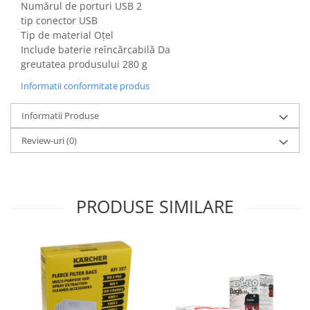
Numărul de porturi USB 2
Igiena si ingrijire
tip conector USB
Jucarii si Jocuri
Tip de material Oțel
Maternitate
Include baterie reîncărcabilă Da
Petshop
greutatea produsului 280 g
Accesorii animale de companie
Informatii conformitate produs
Acvaristica
Informatii Produse
Castroane si adapatori animale
Igiena animale de companie
Review-uri
(0)
Mobila si transport animale de
companie
Zgarzi, lese si hamuri
PRODUSE SIMILARE
PC, Periferice & Software
Componente PC
Desktop PC & Monitoare
Imprimante, Scanere &
Consumabile
Periferice PC