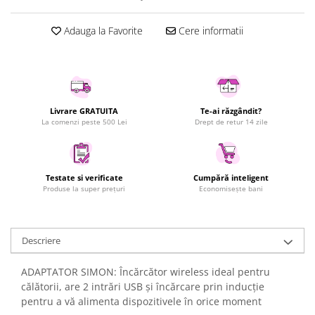
Uscatoare rufe
Adauga la Favorite
Cere informatii
Utilaje si materiale de constructii
Laptop, Tablete & Telefoane
Accesorii tablete
Laptopuri si Accesorii
Telefoane Mobile & accesorii
Livrare GRATUITA
Te-ai răzgândit?
La comenzi peste 500 Lei
Drept de retur 14 zile
Wearable & Gadgeturi
Electrocasnice & Climatizare
Accesorii si piese masini spalat
Testate si verificate
Cumpără inteligent
rufe si uscatoare
Produse la super prețuri
Economisește bani
Accesorii si piese masini spalat
vase
Aparate Frigorifice
Descriere
Aparate Racire Aer
Aragaze si cuptoare cu microunde
ADAPTATOR SIMON: Încărcător wireless ideal pentru
călătorii, are 2 intrări USB și încărcare prin inducție
Climatizare & sisteme de incalzire
pentru a vă alimenta dispozitivele în orice moment
Electrocasnice pentru Bucatarie