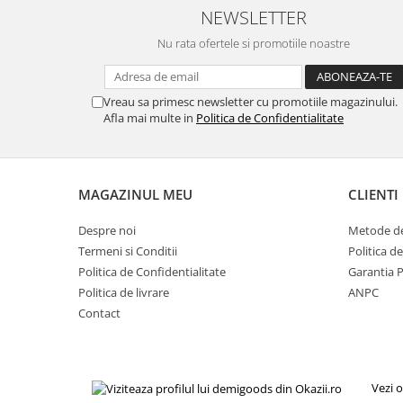
Igiena si ingrijire
NEWSLETTER
Jucarii si Jocuri
Nu rata ofertele si promotiile noastre
Maternitate
Petshop
Vreau sa primesc newsletter cu promotiile magazinului.
Accesorii animale de companie
Afla mai multe in
Politica de Confidentialitate
Acvaristica
Castroane si adapatori animale
Igiena animale de companie
MAGAZINUL MEU
CLIENTI
Mobila si transport animale de
companie
Despre noi
Metode de
Zgarzi, lese si hamuri
Termeni si Conditii
Politica d
PC, Periferice & Software
Politica de Confidentialitate
Garantia 
Politica de livrare
ANPC
Componente PC
Contact
Desktop PC & Monitoare
Imprimante, Scanere &
Consumabile
Periferice PC
Vezi o