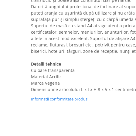
translucid și poate afișa conținutul clar pe hârtie.
Fiare de calcat si masini de cusut
Datorită unghiului profesional de înclinare al suport
Ingrijire Locuinta
puteți aranja cu ușurință după utilizare și nu arăt
suprafața pur și simplu ștergeți cu o cârpă umedă s
Purificatoare de aer
Suportul de masă cu stand A4 atrage atenția prin a
Fashion
certificatelor, semnelor, meniurilor, anunțurilor, fot
Bijuterii
altele în acest mod excelent. Suportul de afișare A4 
reclame, fluturași, broșuri etc., potrivit pentru case,
Ceasuri barbatesti
biserici, hoteluri, târguri, zone de recepție, nunți et
Ceasuri dama
Cutii, curele si accesorii ceasuri
Detalii tehnice
Genti si accesorii barbati
Culoare transparentă
Genti si accesorii femei
Material Acrilic
Marca Vegena
Imbracaminte barbati
Dimensiunile articolului L x l x H 8 x 5 x 1 centimetr
Imbracaminte femei
Informatii conformitate produs
Imbracaminte si Incaltaminte copii
Incaltaminte barbati
Incaltaminte femei
Ochelari de soare
Ochelari de vedere