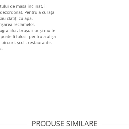
ului de masă înclinat, îl
a dezordonat. Pentru a curăța
au clătiți cu apă.
fișarea reclamelor,
ografiilor, broșurilor și multe
poate fi folosit pentru a afișa
 birouri, școli, restaurante,
c.
i
PRODUSE SIMILARE