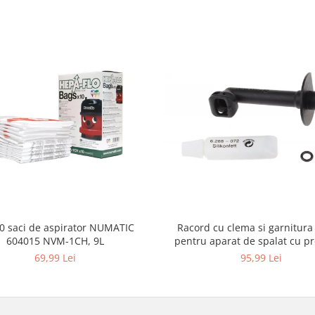
10 saci de aspirator NUMATIC
Racord cu clema si garnitura
604015 NVM-1CH, 9L
pentru aparat de spalat cu pr
KARCHER 4.064-047.0, K2, K
69,99 Lei
95,99 Lei