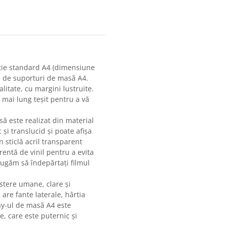
rtie standard A4 (dimensiune
e de suporturi de masă A4.
alitate, cu margini lustruite.
 mai lung teșit pentru a vă
ă este realizat din material
c și translucid și poate afișa
n sticlă acril transparent
arentă de vinil pentru a evita
 rugăm să îndepărtați filmul
ostere umane, clare și
 are fante laterale, hârtia
lay-ul de masă A4 este
te, care este puternic și