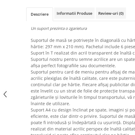
Uscatoare rufe
Informatii Produse
Review-uri
(0)
Utilaje si materiale de constructii
Descriere
Laptop, Tablete & Telefoane
Un suport prezinta o zgarietura
Accesorii tablete
Laptopuri si Accesorii
Suportul de masă se potrivește în diagonală cu hâ
hârtie: 297 mm x 210 mm). Pachetul include 6 pies
Telefoane Mobile & accesorii
Suport în T realizat din acril transparent de înaltă c
Wearable & Gadgeturi
Suportul nostru pentru semne acrilice are un spate
Electrocasnice & Climatizare
afișa perfect fotografiile sau documentele.
Suportul pentru card de meniu pentru afișaj de mas
Accesorii si piese masini spalat
rufe si uscatoare
acrilic plexiglas de înaltă calitate, care este puterni
conținutul clar pe hârtie. Fiecare afișaj publicitar di
Accesorii si piese masini spalat
este învelit cu un strat de folie de protecție transp
vase
zgârieturile și loviturile în timpul transportului, vă
Aparate Frigorifice
înainte de utilizare.
Aparate Racire Aer
Suport A4 cu design înclinat pe spate, imagini și p
Aragaze si cuptoare cu microunde
eficiente, este clar dintr-o privire. Suportul de masă
poate fi introdusă și îndepărtată cu ușurință. Disp
Climatizare & sisteme de incalzire
realizat din material acrilic perspex de înaltă calita
Electrocasnice pentru Bucatarie