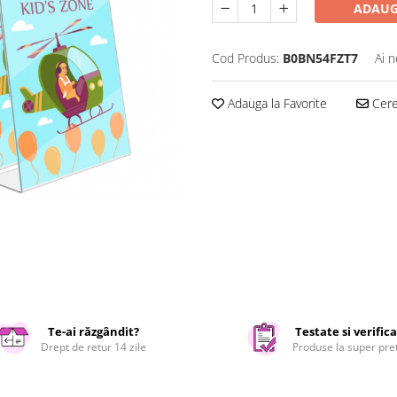
ADAUG
Cod Produs:
B0BN54FZT7
Ai n
Adauga la Favorite
Cere 
Te-ai răzgândit?
Testate si verific
Drept de retur 14 zile
Produse la super pre