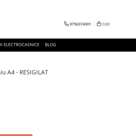
0756374301
0,00
RII ELECTROCASNICE
BLOG
iu A4 - RESIGILAT