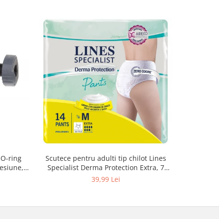
 O-ring
Scutece pentru adulti tip chilot Lines
Set antic
esiune,
Specialist Derma Protection Extra, 7
spa
3, K4
picaturi, marimea M, 14 bucati
48
39,99 Lei