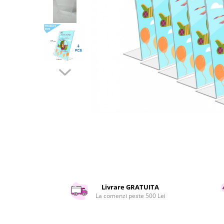
Curatenie si intretinere
Decoratiuni
Gradinarit
Hobby-uri creative
Iluminat & Electrice
Jaluzele
Kit-uri automatizari porti si usi
garaj
Mobila dormitor
Mobila gradina & terasa
Mobila Living & Dining
Organizare si depozitare
Rafturi
Sanitare
Scule electrice si unelte
Livrare GRATUITA
Silicon, spume si solutii tehnice
La comenzi peste 500 Lei
Sisteme Incalzire
Textile si covoare