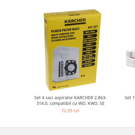
Gaming, Carti & Birotica
Birotica & Papetarie
Console, Jocuri & Accesorii
Ingrijire personala & Cosmetice
Accesorii aparate de ras electrice
Accesorii aparate hair styling
Aparate & Accesorii ingrijire
personala
Aparate cosmetice
Articole Sanatate si Wellness
Consumabile sanitare
Cosmetice si produse ingrijire
personala
Set 
Set 4 saci aspirator KARCHER 2.863-
314.0, compatibil cu WD, KWD, SE
Igiena dentara
72,99 Lei
Jucarii, Copii & Bebe
Camera copilului
Hrana bebelusi