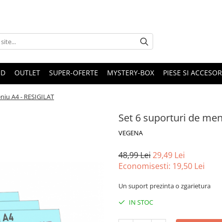
ND
OUTLET
SUPER-OFERTE
MYSTERY-BOX
PIESE SI ACCESO
eniu A4 - RESIGILAT
Set 6 suporturi de men
VEGENA
48,99 Lei
29,49 Lei
Economisesti:
19,50
Lei
Un suport prezinta o zgarietura
IN STOC