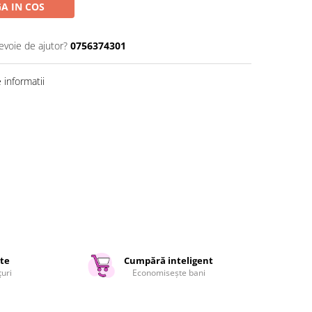
A IN COS
evoie de ajutor?
0756374301
informatii
ate
Cumpără inteligent
țuri
Economisește bani