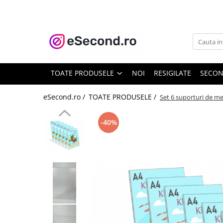
TOATE PRODUSELE
Auto Moto
Accesorii Auto
TOATE PRODUSELE
NOI
RESIGILATE
SECO
Anvelope & Jante
Covorase auto
eSecond.ro /
TOATE PRODUSELE /
Set 6 suporturi de m
Echipamente pentru Atelier
Electronice Auto
-40%
Intretinere & Cosmetica auto
Moto
Reparatii si echipamente auto
Trotinete electrice
Casa, Gradina & Bricolaj
Accesorii usi
Bucatarie & Servire