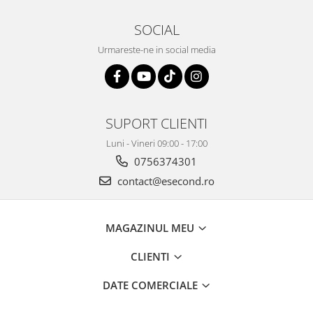
Igiena si ingrijire
Jucarii si Jocuri
SOCIAL
Maternitate
Urmareste-ne in social media
Petshop
Accesorii animale de companie
Acvaristica
Castroane si adapatori animale
SUPORT CLIENTI
Igiena animale de companie
Luni - Vineri 09:00 - 17:00
Mobila si transport animale de
0756374301
companie
contact@esecond.ro
Zgarzi, lese si hamuri
PC, Periferice & Software
Componente PC
MAGAZINUL MEU
Desktop PC & Monitoare
CLIENTI
Imprimante, Scanere &
Consumabile
DATE COMERCIALE
Periferice PC