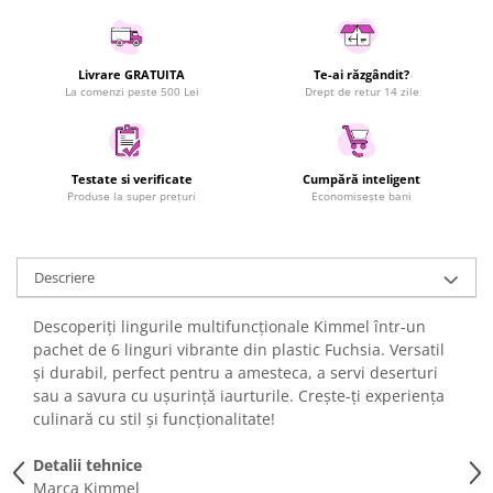
Uscatoare rufe
Utilaje si materiale de constructii
Livrare GRATUITA
Te-ai răzgândit?
Laptop, Tablete & Telefoane
La comenzi peste 500 Lei
Drept de retur 14 zile
Accesorii tablete
Laptopuri si Accesorii
Telefoane Mobile & accesorii
Testate si verificate
Cumpără inteligent
Produse la super prețuri
Economisește bani
Wearable & Gadgeturi
Electrocasnice & Climatizare
Accesorii si piese masini spalat
Descriere
rufe si uscatoare
Accesorii si piese masini spalat
Descoperiți lingurile multifuncționale Kimmel într-un
vase
pachet de 6 linguri vibrante din plastic Fuchsia. Versatil
Aparate Frigorifice
și durabil, perfect pentru a amesteca, a servi deserturi
Aparate Racire Aer
sau a savura cu ușurință iaurturile. Crește-ți experiența
culinară cu stil și funcționalitate!
Aragaze si cuptoare cu microunde
Climatizare & sisteme de incalzire
Detalii tehnice
Electrocasnice pentru Bucatarie
Marca Kimmel