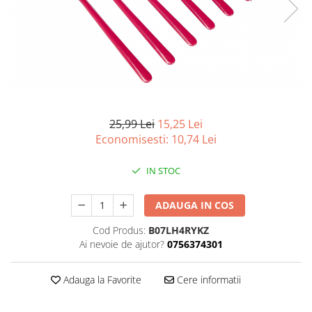
Curatenie si intretinere
Decoratiuni
Gradinarit
Hobby-uri creative
Iluminat & Electrice
Jaluzele
Kit-uri automatizari porti si usi
25,99 Lei
15,25 Lei
garaj
Economisesti:
10,74
Lei
Mobila dormitor
Mobila gradina & terasa
IN STOC
Mobila Living & Dining
Organizare si depozitare
ADAUGA IN COS
Rafturi
Cod Produs:
B07LH4RYKZ
Sanitare
Ai nevoie de ajutor?
0756374301
Scule electrice si unelte
Silicon, spume si solutii tehnice
Adauga la Favorite
Cere informatii
Sisteme Incalzire
Textile si covoare