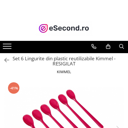
TOATE PRODUSELE
Auto Moto
Accesorii Auto
Anvelope & Jante
Covorase auto
Set 6 Lingurite din plastic reutilizabile Kimmel -
Echipamente pentru Atelier
RESIGILAT
Electronice Auto
KIMMEL
Intretinere & Cosmetica auto
Moto
-41%
Reparatii si echipamente auto
Trotinete electrice
Casa, Gradina & Bricolaj
Accesorii usi
Bucatarie & Servire