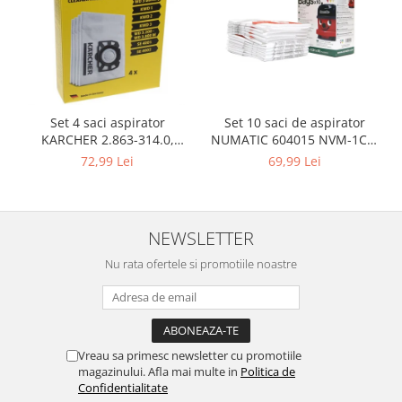
Gaming, Carti & Birotica
Birotica & Papetarie
Console, Jocuri & Accesorii
Ingrijire personala & Cosmetice
Accesorii aparate de ras electrice
Set 10 saci de aspirator
Set 4 saci aspirator
Accesorii aparate hair styling
NUMATIC 604015 NVM-1CH,
KARCHER 2.863-314.0,
9L
compatibil cu WD, KWD, SE
Aparate & Accesorii ingrijire
69,99 Lei
72,99 Lei
personala
Aparate cosmetice
Articole Sanatate si Wellness
NEWSLETTER
Consumabile sanitare
Nu rata ofertele si promotiile noastre
Cosmetice si produse ingrijire
personala
Igiena dentara
Jucarii, Copii & Bebe
Vreau sa primesc newsletter cu promotiile
Camera copilului
magazinului. Afla mai multe in
Politica de
Hrana bebelusi
Confidentialitate