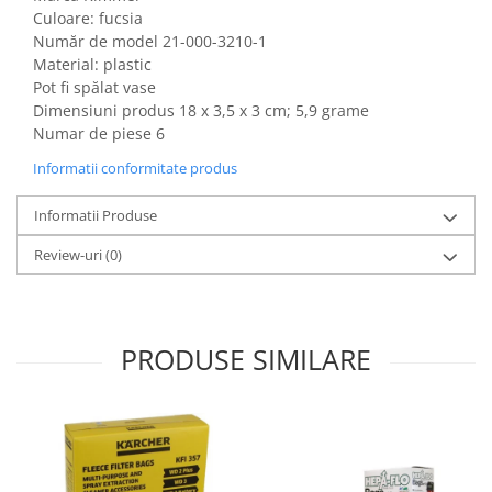
Fiare de calcat si masini de cusut
Culoare: fucsia
Număr de model ‎21-000-3210-1
Ingrijire Locuinta
Material: plastic
Purificatoare de aer
Pot fi spălat vase
Fashion
Dimensiuni produs ‎18 x 3,5 x 3 cm; 5,9 grame
Numar de piese 6
Bijuterii
Ceasuri barbatesti
Informatii conformitate produs
Ceasuri dama
Informatii Produse
Cutii, curele si accesorii ceasuri
Genti si accesorii barbati
Review-uri
(0)
Genti si accesorii femei
Imbracaminte barbati
Imbracaminte femei
PRODUSE SIMILARE
Imbracaminte si Incaltaminte copii
Incaltaminte barbati
Incaltaminte femei
Ochelari de soare
Ochelari de vedere