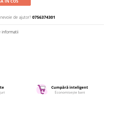
A IN COS
 nevoie de ajutor?
0756374301
informatii
ate
Cumpără inteligent
țuri
Economisește bani