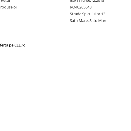
e Retur
J30/1176/06.12.2018
Produselor
RO40265643
Strada Spicului nr 13
Satu Mare, Satu Mare
ferta pe CEL.ro