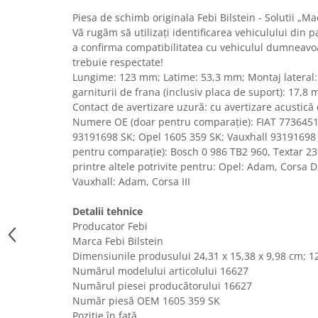
Uscatoare rufe
Piesa de schimb originala Febi Bilstein - Solutii „
Vă rugăm să utilizați identificarea vehiculului din 
Utilaje si materiale de constructii
a confirma compatibilitatea cu vehiculul dumneavoas
Laptop, Tablete & Telefoane
trebuie respectate!
Accesorii tablete
Lungime: 123 mm; Latime: 53,3 mm; Montaj lateral:
garniturii de frana (inclusiv placa de suport): 17,8 
Laptopuri si Accesorii
Contact de avertizare uzură: cu avertizare acustică
Telefoane Mobile & accesorii
Numere OE (doar pentru comparație): FIAT 773645
Wearable & Gadgeturi
93191698 SK; Opel 1605 359 SK; Vauxhall 9319169
Electrocasnice & Climatizare
pentru comparație): Bosch 0 986 TB2 960, Textar 2
printre altele potrivite pentru: Opel: Adam, Corsa D;
Accesorii si piese masini spalat
Vauxhall: Adam, Corsa III
rufe si uscatoare
Accesorii si piese masini spalat
Detalii tehnice
vase
Producator Febi
Aparate Frigorifice
Marca Febi Bilstein
Aparate Racire Aer
Dimensiunile produsului ‎24,31 x 15,38 x 9,98 cm; 
Numărul modelului articolului ‎16627
Aragaze si cuptoare cu microunde
Numărul piesei producătorului ‎16627
Climatizare & sisteme de incalzire
Număr piesă OEM ‎1605 359 SK
Electrocasnice pentru Bucatarie
Poziție în față