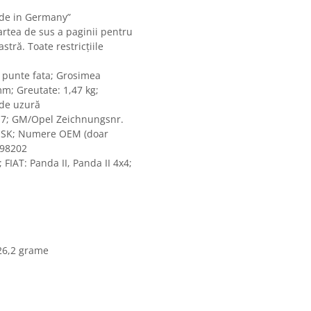
Made in Germany”
partea de sus a paginii pentru
tră. Toate restricțiile
 punte fata; Grosimea
mm; Greutate: 1,47 kg;
 de uzură
17; GM/Opel Zeichnungsnr.
8 SK; Numere OEM (doar
398202
 FIAT: Panda II, Panda II 4x4;
126,2 grame