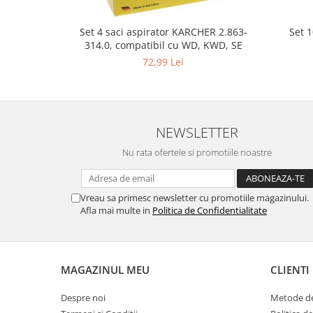
Gaming, Carti & Birotica
Birotica & Papetarie
Set 
Set 4 saci aspirator KARCHER 2.863-
314.0, compatibil cu WD, KWD, SE
Console, Jocuri & Accesorii
72,99 Lei
Ingrijire personala & Cosmetice
Accesorii aparate de ras electrice
Accesorii aparate hair styling
Aparate & Accesorii ingrijire
NEWSLETTER
personala
Nu rata ofertele si promotiile noastre
Aparate cosmetice
Articole Sanatate si Wellness
Consumabile sanitare
Vreau sa primesc newsletter cu promotiile magazinului.
Afla mai multe in
Politica de Confidentialitate
Cosmetice si produse ingrijire
personala
Igiena dentara
Jucarii, Copii & Bebe
MAGAZINUL MEU
CLIENTI
Camera copilului
Despre noi
Metode de
Hrana bebelusi