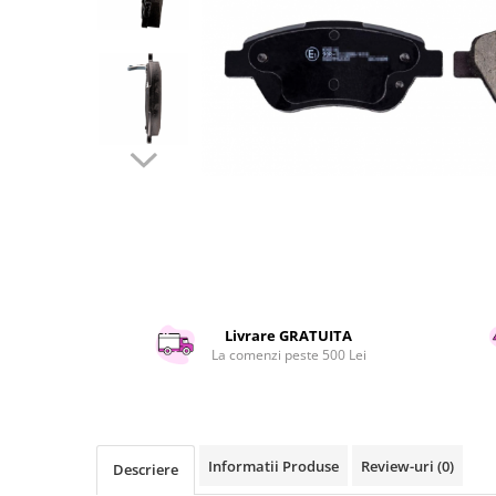
Curatenie si intretinere
Decoratiuni
Gradinarit
Hobby-uri creative
Iluminat & Electrice
Jaluzele
Kit-uri automatizari porti si usi
garaj
Mobila dormitor
Mobila gradina & terasa
Mobila Living & Dining
Organizare si depozitare
Livrare GRATUITA
Rafturi
La comenzi peste 500 Lei
Sanitare
Scule electrice si unelte
Silicon, spume si solutii tehnice
Sisteme Incalzire
Informatii Produse
Review-uri
(0)
Descriere
Textile si covoare