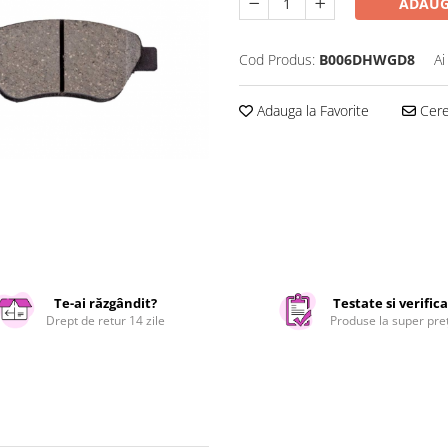
ADAUG
Cod Produs:
B006DHWGD8
Ai
Adauga la Favorite
Cere 
Te-ai răzgândit?
Testate si verific
Drept de retur 14 zile
Produse la super pre