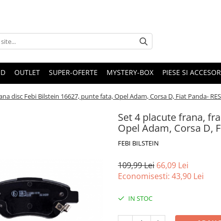
ND
OUTLET
SUPER-OFERTE
MYSTERY-BOX
PIESE SI ACCESO
frana disc Febi Bilstein 16627, punte fata, Opel Adam, Corsa D, Fiat Panda- RE
Set 4 placute frana, fr
Opel Adam, Corsa D, F
FEBI BILSTEIN
109,99 Lei
66,09 Lei
Economisesti:
43,90
Lei
IN STOC