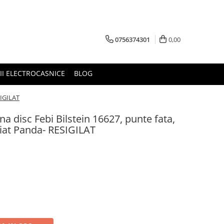
0756374301
0,00
RII ELECTROCASNICE
BLOG
SIGILAT
ana disc Febi Bilstein 16627, punte fata,
iat Panda- RESIGILAT