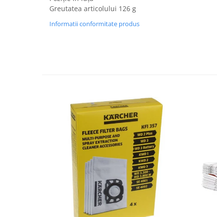
Fiare de calcat si masini de cusut
Greutatea articolului 126 g
Ingrijire Locuinta
Informatii conformitate produs
Purificatoare de aer
Fashion
Bijuterii
Ceasuri barbatesti
Ceasuri dama
Cutii, curele si accesorii ceasuri
Genti si accesorii barbati
Genti si accesorii femei
Imbracaminte barbati
Imbracaminte femei
Imbracaminte si Incaltaminte copii
Incaltaminte barbati
Incaltaminte femei
Ochelari de soare
Ochelari de vedere