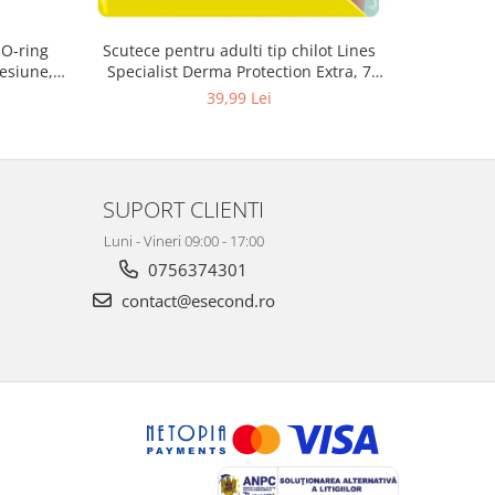
 O-ring
Scutece pentru adulti tip chilot Lines
Set 20 t
esiune,
Specialist Derma Protection Extra, 7
XS300010
3, K4
picaturi, marimea M, 14 bucati
39,99 Lei
SUPORT CLIENTI
Luni - Vineri 09:00 - 17:00
0756374301
contact@esecond.ro