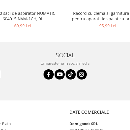
10 saci de aspirator NUMATIC
Racord cu clema si garnitura
604015 NVM-1CH, 9L
pentru aparat de spalat cu pr
KARCHER 4.064-047.0, K2, K
69,99 Lei
95,99 Lei
SOCIAL
Urmareste-ne in social media
DATE COMERCIALE
 Plata
Demigoods SRL