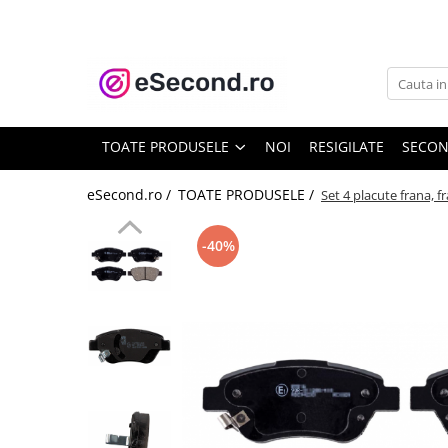
TOATE PRODUSELE
Auto Moto
Accesorii Auto
TOATE PRODUSELE
NOI
RESIGILATE
SECO
Anvelope & Jante
Covorase auto
eSecond.ro /
TOATE PRODUSELE /
Set 4 placute frana, 
Echipamente pentru Atelier
Electronice Auto
-40%
Intretinere & Cosmetica auto
Moto
Reparatii si echipamente auto
Trotinete electrice
Casa, Gradina & Bricolaj
Accesorii usi
Bucatarie & Servire