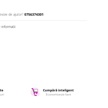
evoie de ajutor?
0756374301
informatii
ate
Cumpără inteligent
țuri
Economisește bani