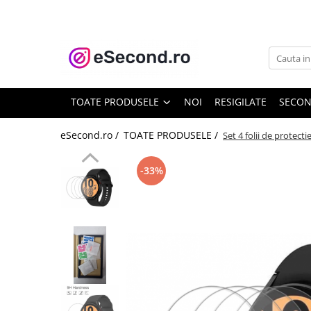
TOATE PRODUSELE
Auto Moto
Accesorii Auto
TOATE PRODUSELE
NOI
RESIGILATE
SECO
Anvelope & Jante
Covorase auto
eSecond.ro /
TOATE PRODUSELE /
Set 4 folii de protec
Echipamente pentru Atelier
Electronice Auto
-33%
Intretinere & Cosmetica auto
Moto
Reparatii si echipamente auto
Trotinete electrice
Casa, Gradina & Bricolaj
Accesorii usi
Bucatarie & Servire