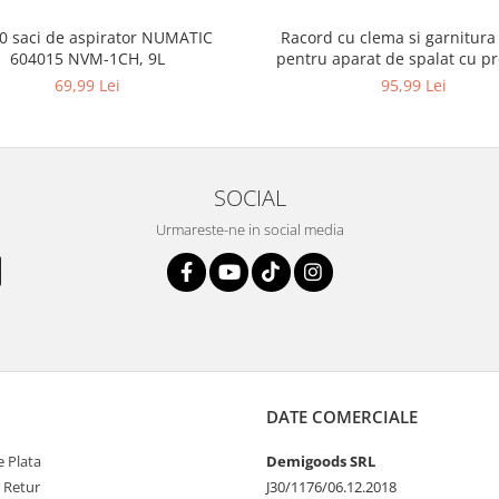
10 saci de aspirator NUMATIC
Racord cu clema si garnitura
604015 NVM-1CH, 9L
pentru aparat de spalat cu pr
KARCHER 4.064-047.0, K2, K
69,99 Lei
95,99 Lei
SOCIAL
Urmareste-ne in social media
DATE COMERCIALE
 Plata
Demigoods SRL
e Retur
J30/1176/06.12.2018