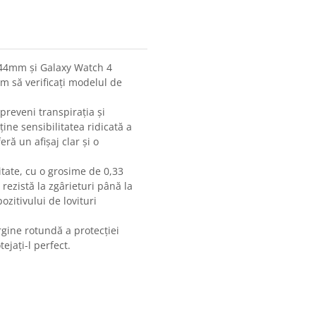
 44mm și Galaxy Watch 4
m să verificați modelul de
preveni transpirația și
ine sensibilitatea ridicată a
ră un afișaj clar și o
itate, cu o grosime de 0,33
rezistă la zgârieturi până la
ozitivului de lovituri
gine rotundă a protecției
ejați-l perfect.