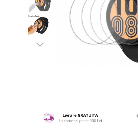
Curatenie si intretinere
Decoratiuni
Gradinarit
Hobby-uri creative
Iluminat & Electrice
Jaluzele
Kit-uri automatizari porti si usi
garaj
Mobila dormitor
Mobila gradina & terasa
Mobila Living & Dining
Organizare si depozitare
Rafturi
Sanitare
Scule electrice si unelte
Livrare GRATUITA
Silicon, spume si solutii tehnice
La comenzi peste 500 Lei
Sisteme Incalzire
Textile si covoare