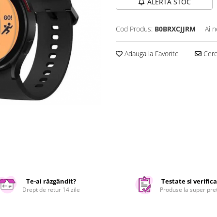
ALERTA STOC
Cod Produs:
B0BRXCJJRM
Ai n
Adauga la Favorite
Cere 
Te-ai răzgândit?
Testate si verific
Drept de retur 14 zile
Produse la super pre