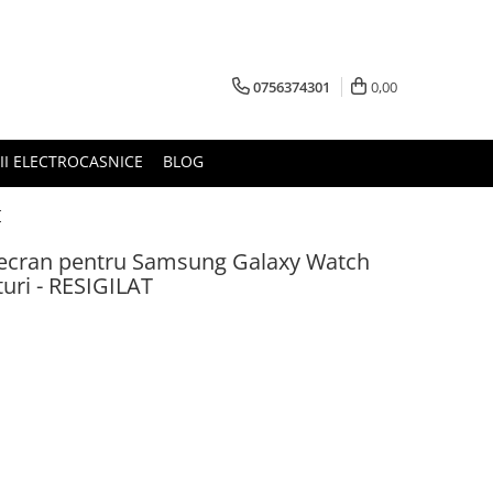
0756374301
0,00
RII ELECTROCASNICE
BLOG
T
ie ecran pentru Samsung Galaxy Watch
turi - RESIGILAT