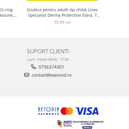
 O-ring
Scutece pentru adulti tip chilot Lines
Set antic
esiune,
Specialist Derma Protection Extra, 7
spa
3, K4
picaturi, marimea M, 14 bucati
48
39,99 Lei
SUPORT CLIENTI
Luni - Vineri 09:00 - 17:00
0756374301
contact@esecond.ro