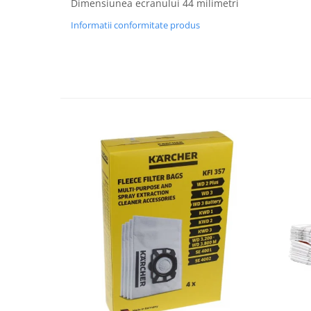
Dimensiunea ecranului 44 milimetri
Fiare de calcat si masini de cusut
Informatii conformitate produs
Ingrijire Locuinta
Purificatoare de aer
Fashion
Bijuterii
Ceasuri barbatesti
Ceasuri dama
Cutii, curele si accesorii ceasuri
Genti si accesorii barbati
Genti si accesorii femei
Imbracaminte barbati
Imbracaminte femei
Imbracaminte si Incaltaminte copii
Incaltaminte barbati
Incaltaminte femei
Ochelari de soare
Ochelari de vedere