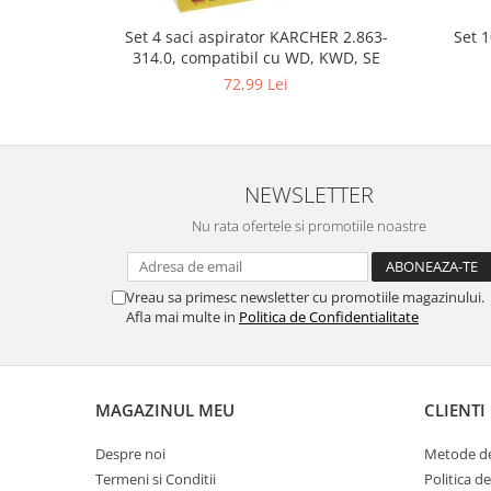
Gaming, Carti & Birotica
Set 
Set 4 saci aspirator KARCHER 2.863-
Birotica & Papetarie
314.0, compatibil cu WD, KWD, SE
Console, Jocuri & Accesorii
72,99 Lei
Ingrijire personala & Cosmetice
Accesorii aparate de ras electrice
Accesorii aparate hair styling
NEWSLETTER
Aparate & Accesorii ingrijire
personala
Nu rata ofertele si promotiile noastre
Aparate cosmetice
Articole Sanatate si Wellness
Vreau sa primesc newsletter cu promotiile magazinului.
Consumabile sanitare
Afla mai multe in
Politica de Confidentialitate
Cosmetice si produse ingrijire
personala
Igiena dentara
MAGAZINUL MEU
CLIENTI
Jucarii, Copii & Bebe
Camera copilului
Despre noi
Metode de
Hrana bebelusi
Termeni si Conditii
Politica d