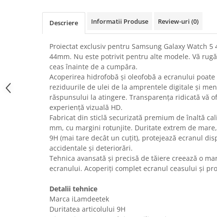
Uscatoare rufe
Informatii Produse
Review-uri
(0)
Utilaje si materiale de constructii
Descriere
Laptop, Tablete & Telefoane
Proiectat exclusiv pentru Samsung Galaxy Watch 5
Accesorii tablete
44mm. Nu este potrivit pentru alte modele. Vă rugă
Laptopuri si Accesorii
ceas înainte de a cumpăra.
Telefoane Mobile & accesorii
Acoperirea hidrofobă și oleofobă a ecranului poate 
reziduurile de ulei de la amprentele digitale și menț
Wearable & Gadgeturi
răspunsului la atingere. Transparența ridicată vă ofe
Electrocasnice & Climatizare
experiență vizuală HD.
Accesorii si piese masini spalat
Fabricat din sticlă securizată premium de înaltă cal
rufe si uscatoare
mm, cu margini rotunjite. Duritate extrem de mare, 
9H (mai tare decât un cuțit), protejează ecranul disp
Accesorii si piese masini spalat
vase
accidentale și deteriorări.
Tehnica avansată și precisă de tăiere creează o mar
Aparate Frigorifice
ecranului. Acoperiți complet ecranul ceasului și prot
Aparate Racire Aer
Aragaze si cuptoare cu microunde
Detalii tehnice
Climatizare & sisteme de incalzire
Marca iLamdeetek
Duritatea articolului 9H
Electrocasnice pentru Bucatarie