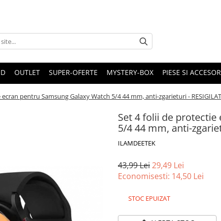
ND
OUTLET
SUPER-OFERTE
MYSTERY-BOX
PIESE SI ACCESO
tie ecran pentru Samsung Galaxy Watch 5/4 44 mm, anti-zgarieturi - RESIGILA
Set 4 folii de protect
5/4 44 mm, anti-zgarie
ILAMDEETEK
43,99 Lei
29,49 Lei
Economisesti:
14,50
Lei
STOC EPUIZAT