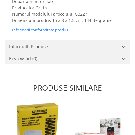
Departament unisex
Igiena si ingrijire
Producator Gritin
Jucarii si Jocuri
Numărul modelului articolului G3227
Maternitate
Dimensiuni produs ‎15 x 8 x 1,5 cm; 144 de grame
Petshop
Informatii conformitate produs
Accesorii animale de companie
Acvaristica
Informatii Produse
Castroane si adapatori animale
Review-uri
(0)
Igiena animale de companie
Mobila si transport animale de
companie
Zgarzi, lese si hamuri
PRODUSE SIMILARE
PC, Periferice & Software
Componente PC
Desktop PC & Monitoare
Imprimante, Scanere &
Consumabile
Periferice PC