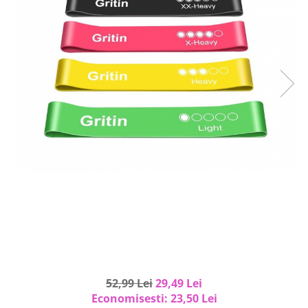
Curatenie si intretinere
Decoratiuni
Gradinarit
Hobby-uri creative
Iluminat & Electrice
Jaluzele
Kit-uri automatizari porti si usi
garaj
Mobila dormitor
Mobila gradina & terasa
Mobila Living & Dining
Organizare si depozitare
Rafturi
Sanitare
Scule electrice si unelte
Silicon, spume si solutii tehnice
52,99 Lei
29,49 Lei
Sisteme Incalzire
Economisesti:
23,50
Lei
Textile si covoare