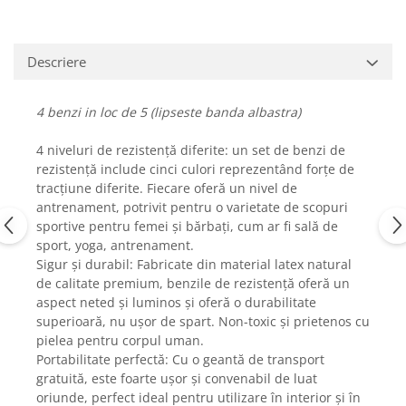
Fiare de calcat si masini de cusut
Ingrijire Locuinta
Purificatoare de aer
Descriere
Fashion
Bijuterii
4 benzi in loc de 5 (lipseste banda albastra)
Ceasuri barbatesti
4 niveluri de rezistență diferite: un set de benzi de
Ceasuri dama
rezistență include cinci culori reprezentând forțe de
Cutii, curele si accesorii ceasuri
tracțiune diferite. Fiecare oferă un nivel de
Genti si accesorii barbati
antrenament, potrivit pentru o varietate de scopuri
sportive pentru femei și bărbați, cum ar fi sală de
Genti si accesorii femei
sport, yoga, antrenament.
Imbracaminte barbati
Sigur și durabil: Fabricate din material latex natural
Imbracaminte femei
de calitate premium, benzile de rezistență oferă un
Imbracaminte si Incaltaminte copii
aspect neted și luminos și oferă o durabilitate
superioară, nu ușor de spart. Non-toxic și prietenos cu
Incaltaminte barbati
pielea pentru corpul uman.
Incaltaminte femei
Portabilitate perfectă: Cu o geantă de transport
Ochelari de soare
gratuită, este foarte ușor și convenabil de luat
Ochelari de vedere
oriunde, perfect ideal pentru utilizare în interior și în