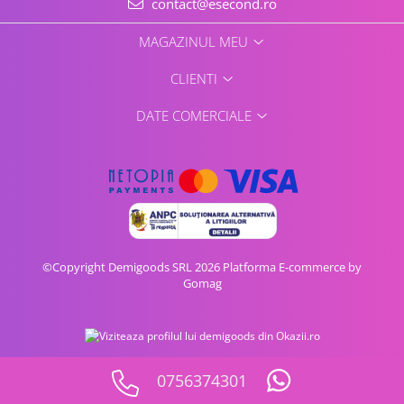
contact@esecond.ro
Home Cinema & Audio
Playere, Boxe & Casti
MAGAZINUL MEU
Telescoape & Optica
Televizoare & accesorii
CLIENTI
Bacanie
DATE COMERCIALE
Ambalaje cadouri
Cadouri
Curatenie si intretinere
©Copyright Demigoods SRL 2026
Platforma E-commerce by
Gomag
0756374301
Vezi oferta pe CEL.ro