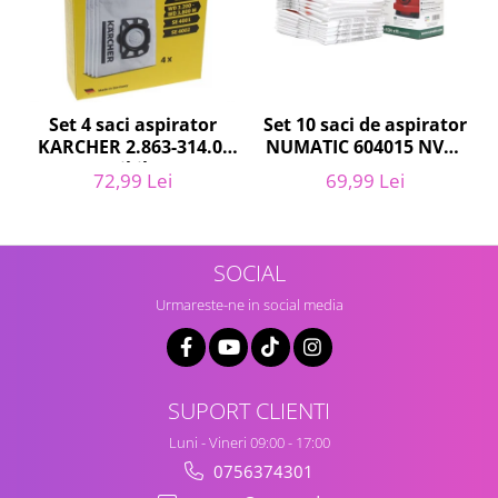
Retelistica & Supraveghere
Servere, Componente & UPS
Telecomenzi garaj
Sport & Activitati in aer liber
Set 10 saci de aspirator
Accesorii antrenament
Set 4 saci aspirator
NUMATIC 604015 NVM-
KARCHER 2.863-314.0,
Accesorii Fitness
1CH, 9L
compatibil cu WD,
69,99 Lei
72,99 Lei
Accesorii sportive
KWD, SE
Articole Voiaj
Camping
Ciclism
SOCIAL
Sporturi acvatice
Urmareste-ne in social media
Sporturi de interior
TV, Audio & Foto
Aparate Foto & Accesorii
SUPORT CLIENTI
Audio HI-FI & Profesionale
Luni - Vineri 09:00 - 17:00
Camere video si sport
0756374301
Drone si Accesorii