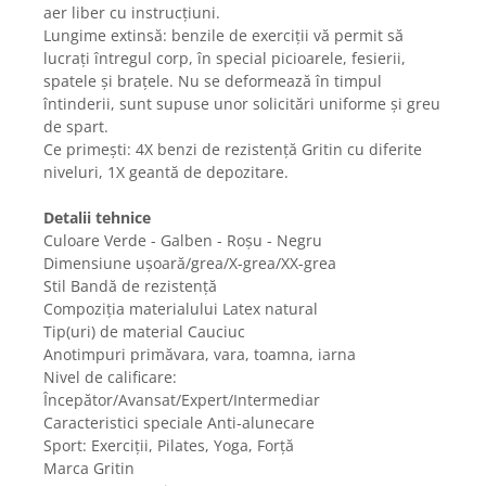
aer liber cu instrucțiuni.
Gaming, Carti & Birotica
Lungime extinsă: benzile de exerciții vă permit să
Birotica & Papetarie
lucrați întregul corp, în special picioarele, fesierii,
Console, Jocuri & Accesorii
spatele și brațele. Nu se deformează în timpul
Ingrijire personala & Cosmetice
întinderii, sunt supuse unor solicitări uniforme și greu
de spart.
Accesorii aparate de ras electrice
Ce primești: 4X benzi de rezistență Gritin cu diferite
Accesorii aparate hair styling
niveluri, 1X geantă de depozitare.
Aparate & Accesorii ingrijire
personala
Detalii tehnice
Culoare Verde - Galben - Roșu - Negru
Aparate cosmetice
Dimensiune ușoară/grea/X-grea/XX-grea
Articole Sanatate si Wellness
Stil Bandă de rezistență
Consumabile sanitare
Compoziția materialului Latex natural
Cosmetice si produse ingrijire
Tip(uri) de material Cauciuc
personala
Anotimpuri primăvara, vara, toamna, iarna
Nivel de calificare:
Igiena dentara
Începător/Avansat/Expert/Intermediar
Jucarii, Copii & Bebe
Caracteristici speciale Anti-alunecare
Camera copilului
Sport: Exerciții, Pilates, Yoga, Forță
Hrana bebelusi
Marca Gritin