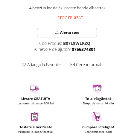
Uscatoare rufe
4 benzi in loc de 5 (lipseste banda albastra)
Utilaje si materiale de constructii
STOC EPUIZAT
Laptop, Tablete & Telefoane
Accesorii tablete
Alerta stoc
Laptopuri si Accesorii
Cod Produs:
B07L9WLKZQ
Telefoane Mobile & accesorii
Ai nevoie de ajutor?
0756374301
Wearable & Gadgeturi
Electrocasnice & Climatizare
Adauga la Favorite
Cere informatii
Accesorii si piese masini spalat
rufe si uscatoare
Accesorii si piese masini spalat
vase
Aparate Frigorifice
Livrare GRATUITA
Te-ai răzgândit?
La comenzi peste 500 Lei
Drept de retur 14 zile
Aparate Racire Aer
Aragaze si cuptoare cu microunde
Climatizare & sisteme de incalzire
Testate si verificate
Cumpără inteligent
Electrocasnice pentru Bucatarie
Produse la super prețuri
Economisește bani