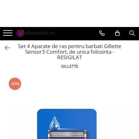
TOATE PRODUSELE
Auto Moto
Accesorii Auto
Set 4 Aparate de ras pentru barbati Gillette
Anvelope & Jante
Sensor3 Comfort, de unica folosinta -
RESIGILAT
Covorase auto
GILLETTE
Echipamente pentru Atelier
Electronice Auto
Intretinere & Cosmetica auto
-67%
Moto
Reparatii si echipamente auto
Trotinete electrice
Casa, Gradina & Bricolaj
Accesorii usi
Bucatarie & Servire