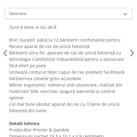
Fiare de calcat si masini de cusut
Ingrijire Locuinta
Descriere
Purificatoare de aer
Sunt 4 lame in loc de 8
Fashion
Bijuterii
Brici durabil: până la 12 bărbieriri confortabile pentru
Ceasuri barbatesti
fiecare aparat de ras de unică folosință
Bărbierit ultra fin: aparate de ras de unică folosință cu
Ceasuri dama
tehnologie ComfortGel îmbunătățită pentru o alunecare
Cutii, curele si accesorii ceasuri
fără efort pe piele
Genti si accesorii barbati
Urmează conturul feței: capul de ras pivotant facilitează
Genti si accesorii femei
bărbierirea zonelor greu accesibile
Mâner ergonomic: mânerul anti-alunecare, realizat din
Imbracaminte barbati
materiale 50% reciclate, asigură aderență și control
Imbracaminte femei
optime
Imbracaminte si Incaltaminte copii
Cel mai bine vândut aparat de ras cu 3 lame de unică
Incaltaminte barbati
folosință din lume
Incaltaminte femei
Detalii tehnice
Ochelari de soare
Producător Procter & Gamble
Ochelari de vedere
Dimensiuni pachet 19,3 x 10,1 x 4,9 centimetri