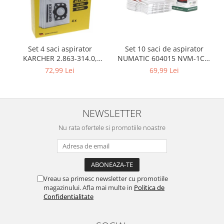
Igiena si ingrijire
Jucarii si Jocuri
Maternitate
Petshop
Set 10 saci de aspirator
Set 4 saci aspirator
NUMATIC 604015 NVM-1CH,
KARCHER 2.863-314.0,
Accesorii animale de companie
9L
compatibil cu WD, KWD, SE
69,99 Lei
72,99 Lei
Acvaristica
Castroane si adapatori animale
Igiena animale de companie
NEWSLETTER
Mobila si transport animale de
companie
Nu rata ofertele si promotiile noastre
Zgarzi, lese si hamuri
PC, Periferice & Software
Componente PC
Desktop PC & Monitoare
Vreau sa primesc newsletter cu promotiile
magazinului. Afla mai multe in
Politica de
Imprimante, Scanere &
Confidentialitate
Consumabile
Periferice PC