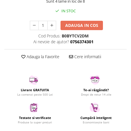
Sunt 4 lame in loc de 8
Uscatoare rufe
IN STOC
Utilaje si materiale de constructii
Laptop, Tablete & Telefoane
ADAUGA IN COS
Accesorii tablete
Cod Produs:
B0BYTCV2DM
Laptopuri si Accesorii
Ai nevoie de ajutor?
0756374301
Telefoane Mobile & accesorii
Wearable & Gadgeturi
Adauga la Favorite
Cere informatii
Electrocasnice & Climatizare
Accesorii si piese masini spalat
rufe si uscatoare
Accesorii si piese masini spalat
vase
Livrare GRATUITA
Te-ai răzgândit?
La comenzi peste 500 Lei
Drept de retur 14 zile
Aparate Frigorifice
Aparate Racire Aer
Aragaze si cuptoare cu microunde
Testate si verificate
Cumpără inteligent
Climatizare & sisteme de incalzire
Produse la super prețuri
Economisește bani
Electrocasnice pentru Bucatarie