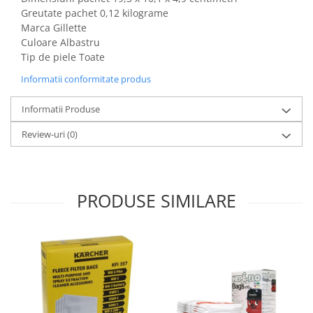
Gaming, Carti & Birotica
Greutate pachet 0,12 kilograme
Marca Gillette
Birotica & Papetarie
Culoare Albastru
Console, Jocuri & Accesorii
Tip de piele Toate
Ingrijire personala & Cosmetice
Informatii conformitate produs
Accesorii aparate de ras electrice
Accesorii aparate hair styling
Informatii Produse
Aparate & Accesorii ingrijire
Review-uri
(0)
personala
Aparate cosmetice
Articole Sanatate si Wellness
Consumabile sanitare
PRODUSE SIMILARE
Cosmetice si produse ingrijire
personala
Igiena dentara
Jucarii, Copii & Bebe
Camera copilului
Hrana bebelusi