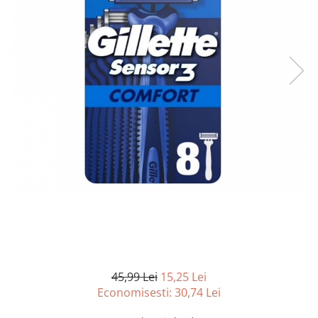
Curatenie si intretinere
Decoratiuni
Gradinarit
Hobby-uri creative
Iluminat & Electrice
Jaluzele
Kit-uri automatizari porti si usi
garaj
Mobila dormitor
Mobila gradina & terasa
Mobila Living & Dining
Organizare si depozitare
Rafturi
Sanitare
Scule electrice si unelte
45,99 Lei
15,25 Lei
Silicon, spume si solutii tehnice
Economisesti:
30,74
Lei
Sisteme Incalzire
Textile si covoare