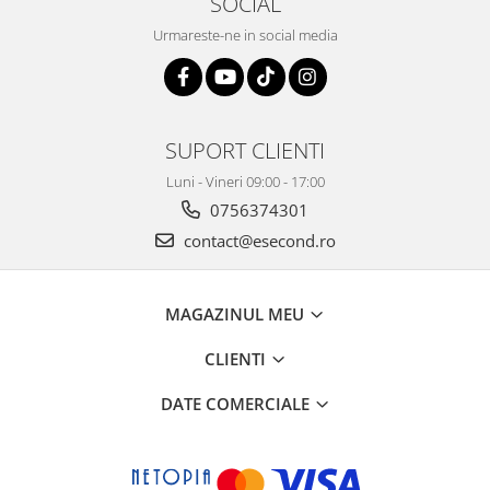
SOCIAL
Retelistica & Supraveghere
Servere, Componente & UPS
Urmareste-ne in social media
Telecomenzi garaj
Sport & Activitati in aer liber
Accesorii antrenament
SUPORT CLIENTI
Accesorii Fitness
Accesorii sportive
Luni - Vineri 09:00 - 17:00
Articole Voiaj
0756374301
Camping
contact@esecond.ro
Ciclism
Sporturi acvatice
MAGAZINUL MEU
Sporturi de interior
TV, Audio & Foto
CLIENTI
Aparate Foto & Accesorii
DATE COMERCIALE
Audio HI-FI & Profesionale
Camere video si sport
Drone si Accesorii