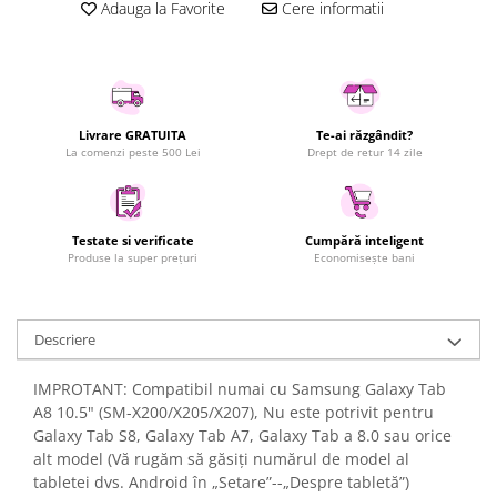
Adauga la Favorite
Cere informatii
Uscatoare rufe
Utilaje si materiale de constructii
Laptop, Tablete & Telefoane
Accesorii tablete
Livrare GRATUITA
Te-ai răzgândit?
Laptopuri si Accesorii
La comenzi peste 500 Lei
Drept de retur 14 zile
Telefoane Mobile & accesorii
Wearable & Gadgeturi
Electrocasnice & Climatizare
Testate si verificate
Cumpără inteligent
Produse la super prețuri
Economisește bani
Accesorii si piese masini spalat
rufe si uscatoare
Accesorii si piese masini spalat
vase
Descriere
Aparate Frigorifice
IMPROTANT: Compatibil numai cu Samsung Galaxy Tab
Aparate Racire Aer
A8 10.5" (SM-X200/X205/X207), Nu este potrivit pentru
Aragaze si cuptoare cu microunde
Galaxy Tab S8, Galaxy Tab A7, Galaxy Tab a 8.0 sau orice
Climatizare & sisteme de incalzire
alt model (Vă rugăm să găsiți numărul de model al
tabletei dvs. Android în „Setare”--„Despre tabletă”)
Electrocasnice pentru Bucatarie