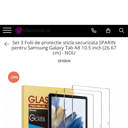
TOATE PRODUSELE
Auto Moto
Accesorii Auto
Set 3 Folii de protectie sticla securizata SPARIN
Anvelope & Jante
pentru Samsung Galaxy Tab A8 10.5 inch (26.67
cm) - NOU
Covorase auto
SPARIN
Echipamente pentru Atelier
Electronice Auto
Intretinere & Cosmetica auto
-29%
Moto
Reparatii si echipamente auto
Trotinete electrice
Casa, Gradina & Bricolaj
Accesorii usi
Bucatarie & Servire