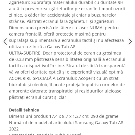
Zgârieturi: Suprafața materialului durabil cu duritate 9H
Fiare de calcat si masini de cusut
ajută la prevenirea zgârieturilor pe ecran în timpul uzurii
Ingrijire Locuinta
zilnice, a căderilor accidentale și chiar a buzunarelor
Purificatoare de aer
strânse. Păstrați ecranul fără zgârieturi și zgârieturi
Fashion
Dimensiunea precisă de tăiere cu laser NUMAI pentru
camera frontală, oferă protecție maximă pentru
Bijuterii
suprafața suplimentară a ecranului tactil și nu afectează
Ceasuri barbatesti
utilizarea zilnică a Galaxy Tab A8.
Ceasuri dama
ULTRA-SUBTIRE: Doar protectorul de ecran cu grosimea
de 0,33 mm păstrează sensibilitatea originală a ecranului
Cutii, curele si accesorii ceasuri
tactil ca dispozitivul în sine. Stratul de sticlă transparentă
Genti si accesorii barbati
vă va oferi claritate optică și o experiență vizuală optimă
Genti si accesorii femei
ACOPERIRE SPECIALĂ A Ecranului: Acoperit cu un strat
Imbracaminte barbati
hidrofob și oleofob, îl poate proteja împotriva urmelor de
amprente datorate transpirației și reziduurilor uleioase.
Imbracaminte femei
păstrați ecranul curat și clar
Imbracaminte si Incaltaminte copii
Incaltaminte barbati
Detalii tehnice
Incaltaminte femei
Dimensiuni produs ‎17,4 x 8,7 x 1,27 cm; 290 de grame
Numărul de model al articolului ‎Samsung Galaxy Tab A8
Ochelari de soare
2022
Ochelari de vedere