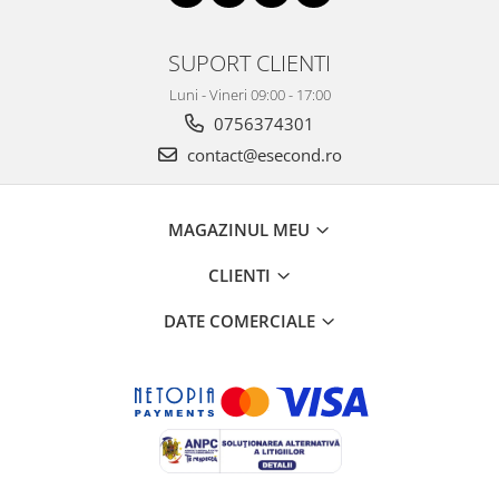
Retelistica & Supraveghere
Servere, Componente & UPS
SUPORT CLIENTI
Telecomenzi garaj
Sport & Activitati in aer liber
Luni - Vineri 09:00 - 17:00
Accesorii antrenament
0756374301
Accesorii Fitness
contact@esecond.ro
Accesorii sportive
Articole Voiaj
MAGAZINUL MEU
Camping
Ciclism
CLIENTI
Sporturi acvatice
DATE COMERCIALE
Sporturi de interior
TV, Audio & Foto
Aparate Foto & Accesorii
Audio HI-FI & Profesionale
Camere video si sport
Drone si Accesorii