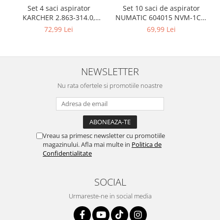
Igiena si ingrijire
Set 10 saci de aspirator
Set 4 saci aspirator
Jucarii si Jocuri
NUMATIC 604015 NVM-1CH,
KARCHER 2.863-314.0,
9L
compatibil cu WD, KWD, SE
69,99 Lei
72,99 Lei
Maternitate
Petshop
Accesorii animale de companie
NEWSLETTER
Acvaristica
Castroane si adapatori animale
Nu rata ofertele si promotiile noastre
Igiena animale de companie
Mobila si transport animale de
companie
Zgarzi, lese si hamuri
Vreau sa primesc newsletter cu promotiile
PC, Periferice & Software
magazinului. Afla mai multe in
Politica de
Confidentialitate
Componente PC
Desktop PC & Monitoare
SOCIAL
Imprimante, Scanere &
Consumabile
Urmareste-ne in social media
Periferice PC