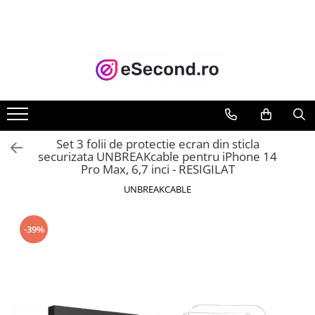
TOATE PRODUSELE
Auto Moto
Accesorii Auto
Anvelope & Jante
Covorase auto
Set 3 folii de protectie ecran din sticla
Echipamente pentru Atelier
securizata UNBREAKcable pentru iPhone 14
Pro Max, 6,7 inci - RESIGILAT
Electronice Auto
Intretinere & Cosmetica auto
UNBREAKCABLE
Moto
Reparatii si echipamente auto
-39%
Trotinete electrice
Casa, Gradina & Bricolaj
Accesorii usi
Bucatarie & Servire