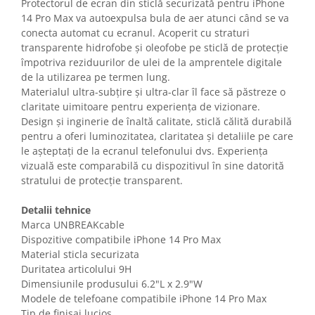
Protectorul de ecran din sticlă securizată pentru iPhone
Gaming, Carti & Birotica
14 Pro Max va autoexpulsa bula de aer atunci când se va
Birotica & Papetarie
conecta automat cu ecranul. Acoperit cu straturi
transparente hidrofobe și oleofobe pe sticlă de protecție
Console, Jocuri & Accesorii
împotriva reziduurilor de ulei de la amprentele digitale
Ingrijire personala & Cosmetice
de la utilizarea pe termen lung.
Accesorii aparate de ras electrice
Materialul ultra-subțire și ultra-clar îl face să păstreze o
claritate uimitoare pentru experiența de vizionare.
Accesorii aparate hair styling
Design și inginerie de înaltă calitate, sticlă călită durabilă
Aparate & Accesorii ingrijire
pentru a oferi luminozitatea, claritatea și detaliile pe care
personala
le așteptați de la ecranul telefonului dvs. Experiența
Aparate cosmetice
vizuală este comparabilă cu dispozitivul în sine datorită
Articole Sanatate si Wellness
stratului de protecție transparent.
Consumabile sanitare
Detalii tehnice
Cosmetice si produse ingrijire
Marca UNBREAKcable
personala
Dispozitive compatibile iPhone 14 Pro Max
Igiena dentara
Material sticla securizata
Jucarii, Copii & Bebe
Duritatea articolului 9H
Dimensiunile produsului 6.2"L x 2.9"W
Camera copilului
Modele de telefoane compatibile iPhone 14 Pro Max
Hrana bebelusi
Tip de finisaj lucios