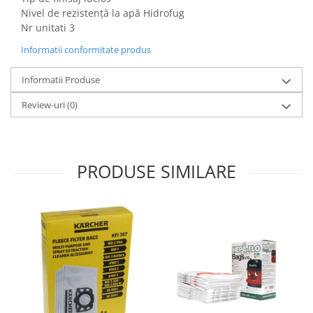
Igiena si ingrijire
Nivel de rezistență la apă Hidrofug
Jucarii si Jocuri
Nr unitati 3
Maternitate
Informatii conformitate produs
Petshop
Informatii Produse
Accesorii animale de companie
Acvaristica
Review-uri
(0)
Castroane si adapatori animale
Igiena animale de companie
Mobila si transport animale de
PRODUSE SIMILARE
companie
Zgarzi, lese si hamuri
PC, Periferice & Software
Componente PC
Desktop PC & Monitoare
Imprimante, Scanere &
Consumabile
Periferice PC