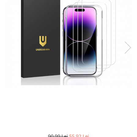
Curatenie si intretinere
Decoratiuni
Gradinarit
Hobby-uri creative
Iluminat & Electrice
Jaluzele
Kit-uri automatizari porti si usi
garaj
Mobila dormitor
Mobila gradina & terasa
Mobila Living & Dining
Organizare si depozitare
Rafturi
Sanitare
Scule electrice si unelte
Silicon, spume si solutii tehnice
Sisteme Incalzire
Textile si covoare
90,99 Lei
55,92 Lei