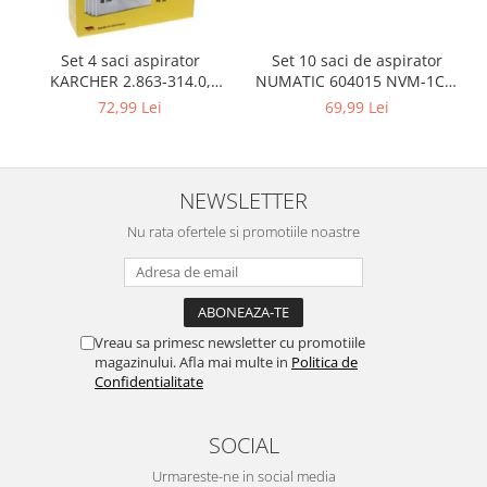
Retelistica & Supraveghere
Servere, Componente & UPS
Telecomenzi garaj
Set 10 saci de aspirator
Set 4 saci aspirator
NUMATIC 604015 NVM-1CH,
KARCHER 2.863-314.0,
Sport & Activitati in aer liber
9L
compatibil cu WD, KWD, SE
69,99 Lei
72,99 Lei
Accesorii antrenament
Accesorii Fitness
Accesorii sportive
NEWSLETTER
Articole Voiaj
Nu rata ofertele si promotiile noastre
Camping
Ciclism
Sporturi acvatice
Sporturi de interior
Vreau sa primesc newsletter cu promotiile
TV, Audio & Foto
magazinului. Afla mai multe in
Politica de
Aparate Foto & Accesorii
Confidentialitate
Audio HI-FI & Profesionale
Camere video si sport
SOCIAL
Drone si Accesorii
Urmareste-ne in social media