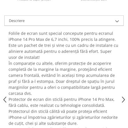
Fiare de calcat si masini de cusut
Ingrijire Locuinta
Purificatoare de aer
Descriere
Fashion
Foliile de ecran sunt special concepute pentru ecranul
Bijuterii
iPhone 14 Pro Max de 6,7 inchi, 100% precis la atingere.
Ceasuri barbatesti
Este un pachet de trei și vine cu un cadru de instalare cu
Ceasuri dama
aliniere automată pentru o aderență fără efort. Super
Cutii, curele si accesorii ceasuri
usor de instalat!
În comparație cu altele, oferim protecție de acoperire
Genti si accesorii barbati
completă de la margine la margine, protejând eficient
Genti si accesorii femei
camera frontală, evitând în același timp acumularea de
Imbracaminte barbati
praf și fără a-l estompa. Doar dreptul de spațiu în jurul
Imbracaminte femei
marginilor pentru a oferi o compatibilitate largă pentru
carcasa dvs.
Imbracaminte si Incaltaminte copii
Protector de ecran din sticlă pentru iPhone 14 Pro Max,
Incaltaminte barbati
fără cablu, este realizat cu tehnologie consolidată.
Incaltaminte femei
Protectorul din sticlă călită vă poate proteja eficient
Ochelari de soare
iPhone-ul împotriva zgârieturilor și zgârieturilor nedorite
de cuțit, chei și alte substanțe dure.
Ochelari de vedere