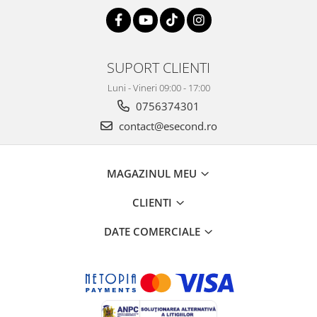
Home Cinema & Audio
Playere, Boxe & Casti
Telescoape & Optica
Televizoare & accesorii
SUPORT CLIENTI
Bacanie
Luni - Vineri 09:00 - 17:00
Ambalaje cadouri
0756374301
Cadouri
contact@esecond.ro
Curatenie si intretinere
MAGAZINUL MEU
CLIENTI
DATE COMERCIALE