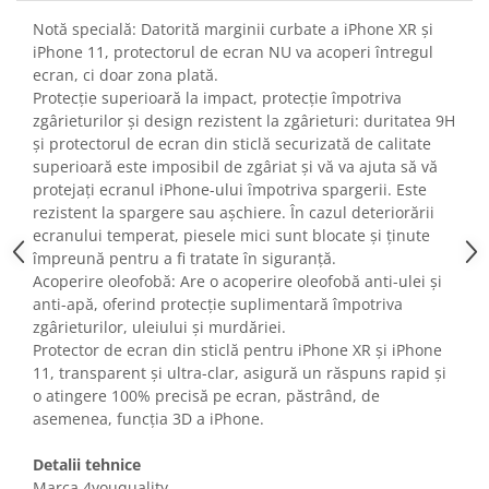
Fiare de calcat si masini de cusut
Notă specială: Datorită marginii curbate a iPhone XR și
Ingrijire Locuinta
iPhone 11, protectorul de ecran NU va acoperi întregul
Purificatoare de aer
ecran, ci doar zona plată.
Protecție superioară la impact, protecție împotriva
Fashion
zgârieturilor și design rezistent la zgârieturi: duritatea 9H
Bijuterii
și protectorul de ecran din sticlă securizată de calitate
Ceasuri barbatesti
superioară este imposibil de zgâriat și vă va ajuta să vă
protejați ecranul iPhone-ului împotriva spargerii. Este
Ceasuri dama
rezistent la spargere sau așchiere. În cazul deteriorării
Cutii, curele si accesorii ceasuri
ecranului temperat, piesele mici sunt blocate și ținute
Genti si accesorii barbati
împreună pentru a fi tratate în siguranță.
Genti si accesorii femei
Acoperire oleofobă: Are o acoperire oleofobă anti-ulei și
Imbracaminte barbati
anti-apă, oferind protecție suplimentară împotriva
zgârieturilor, uleiului și murdăriei.
Imbracaminte femei
Protector de ecran din sticlă pentru iPhone XR și iPhone
Imbracaminte si Incaltaminte copii
11, transparent și ultra-clar, asigură un răspuns rapid și
Incaltaminte barbati
o atingere 100% precisă pe ecran, păstrând, de
Incaltaminte femei
asemenea, funcția 3D a iPhone.
Ochelari de soare
Detalii tehnice
Ochelari de vedere
Marca 4youquality