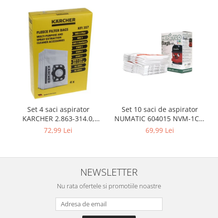
Igiena si ingrijire
Jucarii si Jocuri
Maternitate
Petshop
Accesorii animale de companie
Acvaristica
Castroane si adapatori animale
Igiena animale de companie
Mobila si transport animale de
Set 10 saci de aspirator
Set 4 saci aspirator
companie
NUMATIC 604015 NVM-1CH,
KARCHER 2.863-314.0,
9L
compatibil cu WD, KWD, SE
69,99 Lei
72,99 Lei
Zgarzi, lese si hamuri
PC, Periferice & Software
Componente PC
NEWSLETTER
Desktop PC & Monitoare
Imprimante, Scanere &
Nu rata ofertele si promotiile noastre
Consumabile
Periferice PC