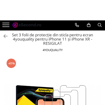
TOATE PRODUSELE
Auto Moto
Accesorii Auto
Set 3 folii de protecție din sticla pentru ecran
Anvelope & Jante
4youquality pentru iPhone 11 și iPhone XR -
RESIGILAT
Covorase auto
4YOUQUALITY
Echipamente pentru Atelier
Electronice Auto
Intretinere & Cosmetica auto
-41%
Moto
Reparatii si echipamente auto
Trotinete electrice
Casa, Gradina & Bricolaj
Accesorii usi
Bucatarie & Servire