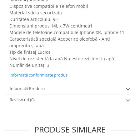
Gaming, Carti & Birotica
Dispozitive compatibile Telefon mobil
Material sticla securizata
Birotica & Papetarie
Duritatea articolului 9H
Console, Jocuri & Accesorii
Dimensiuni produs 14L x 7W centimetri
Ingrijire personala & Cosmetice
Modele de telefoane compatibile Iphone XR, Iphone 11
Caracteristică specială Acoperire oleofobă - Anti
Accesorii aparate de ras electrice
amprentă și apă
Accesorii aparate hair styling
Tip de finisaj Lucios
Aparate & Accesorii ingrijire
Nivel de rezistență la apă Nu este rezistent la apă
personala
Număr de unități 3
Aparate cosmetice
Informatii conformitate produs
Articole Sanatate si Wellness
Consumabile sanitare
Informatii Produse
Cosmetice si produse ingrijire
Review-uri
(0)
personala
Igiena dentara
Jucarii, Copii & Bebe
Camera copilului
PRODUSE SIMILARE
Hrana bebelusi