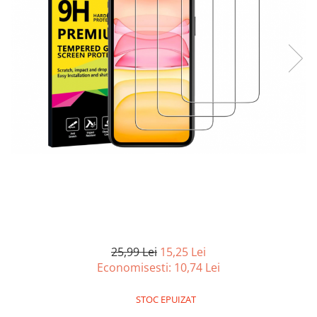
Curatenie si intretinere
Decoratiuni
Gradinarit
Hobby-uri creative
Iluminat & Electrice
Jaluzele
Kit-uri automatizari porti si usi
garaj
Mobila dormitor
Mobila gradina & terasa
Mobila Living & Dining
Organizare si depozitare
Rafturi
Sanitare
25,99 Lei
15,25 Lei
Scule electrice si unelte
Economisesti:
10,74
Lei
Silicon, spume si solutii tehnice
Sisteme Incalzire
STOC EPUIZAT
Textile si covoare