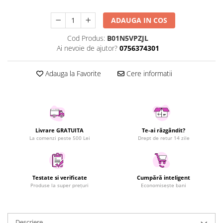
Uscatoare rufe
ADAUGA IN COS
Utilaje si materiale de constructii
Laptop, Tablete & Telefoane
Cod Produs:
B01N5VPZJL
Ai nevoie de ajutor?
0756374301
Accesorii tablete
Laptopuri si Accesorii
Adauga la Favorite
Cere informatii
Telefoane Mobile & accesorii
Wearable & Gadgeturi
Electrocasnice & Climatizare
Accesorii si piese masini spalat
rufe si uscatoare
Livrare GRATUITA
Te-ai răzgândit?
La comenzi peste 500 Lei
Drept de retur 14 zile
Accesorii si piese masini spalat
vase
Aparate Frigorifice
Aparate Racire Aer
Testate si verificate
Cumpără inteligent
Produse la super prețuri
Economisește bani
Aragaze si cuptoare cu microunde
Climatizare & sisteme de incalzire
Electrocasnice pentru Bucatarie
Descriere