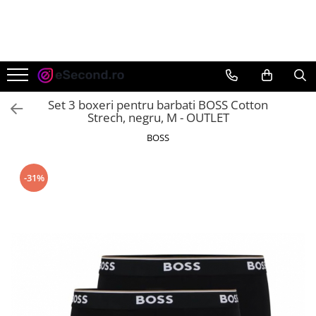
TOATE PRODUSELE
Auto Moto
Accesorii Auto
Set 3 boxeri pentru barbati BOSS Cotton
Anvelope & Jante
Strech, negru, M - OUTLET
Covorase auto
BOSS
Echipamente pentru Atelier
Electronice Auto
-31%
Intretinere & Cosmetica auto
Moto
Reparatii si echipamente auto
Trotinete electrice
Casa, Gradina & Bricolaj
Accesorii usi
Bucatarie & Servire