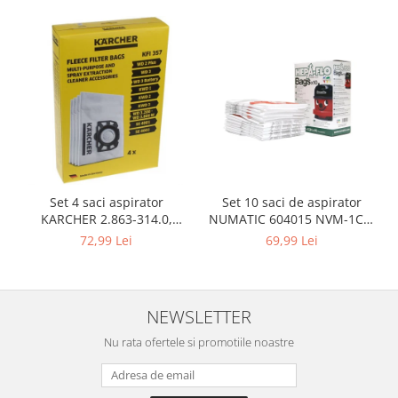
Gaming, Carti & Birotica
Birotica & Papetarie
Console, Jocuri & Accesorii
Ingrijire personala & Cosmetice
Accesorii aparate de ras electrice
Accesorii aparate hair styling
Aparate & Accesorii ingrijire
personala
Aparate cosmetice
Set 10 saci de aspirator
Set 4 saci aspirator
NUMATIC 604015 NVM-1CH,
KARCHER 2.863-314.0,
Articole Sanatate si Wellness
9L
compatibil cu WD, KWD, SE
69,99 Lei
72,99 Lei
Consumabile sanitare
Cosmetice si produse ingrijire
personala
Igiena dentara
NEWSLETTER
Jucarii, Copii & Bebe
Nu rata ofertele si promotiile noastre
Camera copilului
Hrana bebelusi