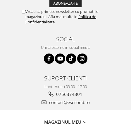
Igiena si ingrijire
Jucarii si Jocuri
Vreau sa primesc newsletter cu promotiile
magazinului. Afla mai multe in
Politica de
Maternitate
Confidentialitate
Petshop
Accesorii animale de companie
SOCIAL
Acvaristica
Urmareste-ne in social media
Castroane si adapatori animale
Igiena animale de companie
Mobila si transport animale de
companie
SUPORT CLIENTI
Zgarzi, lese si hamuri
PC, Periferice & Software
Luni - Vineri 09:00 - 17:00
0756374301
Componente PC
contact@esecond.ro
Desktop PC & Monitoare
Imprimante, Scanere &
Consumabile
MAGAZINUL MEU
Periferice PC