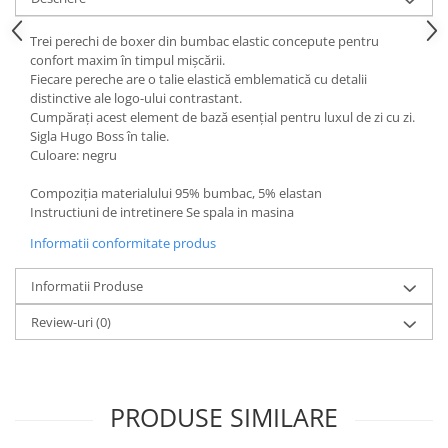
Fiare de calcat si masini de cusut
Ingrijire Locuinta
Trei perechi de boxer din bumbac elastic concepute pentru
confort maxim în timpul mișcării.
Purificatoare de aer
Fiecare pereche are o talie elastică emblematică cu detalii
Fashion
distinctive ale logo-ului contrastant.
Cumpărați acest element de bază esențial pentru luxul de zi cu zi.
Bijuterii
Sigla Hugo Boss în talie.
Ceasuri barbatesti
Culoare: negru
Ceasuri dama
Compoziția materialului 95% bumbac, 5% elastan
Cutii, curele si accesorii ceasuri
Instructiuni de intretinere Se spala in masina
Genti si accesorii barbati
Informatii conformitate produs
Genti si accesorii femei
Imbracaminte barbati
Informatii Produse
Imbracaminte femei
Review-uri
(0)
Imbracaminte si Incaltaminte copii
Incaltaminte barbati
Incaltaminte femei
Ochelari de soare
PRODUSE SIMILARE
Ochelari de vedere