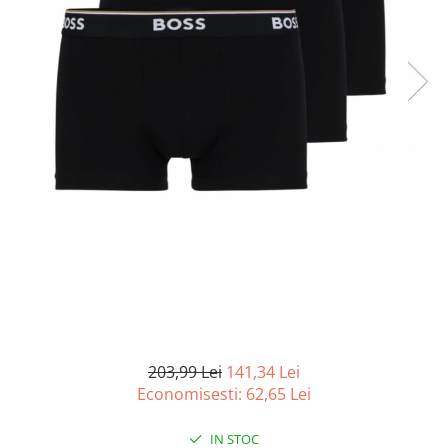
Curatenie si intretinere
Decoratiuni
Gradinarit
Hobby-uri creative
Iluminat & Electrice
Jaluzele
Kit-uri automatizari porti si usi
garaj
Mobila dormitor
Mobila gradina & terasa
Mobila Living & Dining
Organizare si depozitare
Rafturi
Sanitare
Scule electrice si unelte
203,99 Lei
141,34 Lei
Silicon, spume si solutii tehnice
Economisesti:
62,65
Lei
Sisteme Incalzire
IN STOC
Textile si covoare