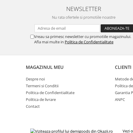
Gaming, Carti & Birotica
NEWSLETTER
Birotica & Papetarie
Nu rata ofertele si promotiile noastre
Console, Jocuri & Accesorii
Ingrijire personala & Cosmetice
Vreau sa primesc newsletter cu promotiile magazinului.
Accesorii aparate de ras electrice
Afla mai multe in
Politica de Confidentialitate
Accesorii aparate hair styling
Aparate & Accesorii ingrijire
personala
Aparate cosmetice
MAGAZINUL MEU
CLIENTI
Articole Sanatate si Wellness
Despre noi
Metode de
Consumabile sanitare
Termeni si Conditii
Politica d
Cosmetice si produse ingrijire
Politica de Confidentialitate
Garantia 
personala
Politica de livrare
ANPC
Igiena dentara
Contact
Jucarii, Copii & Bebe
Camera copilului
Hrana bebelusi
Vezi o