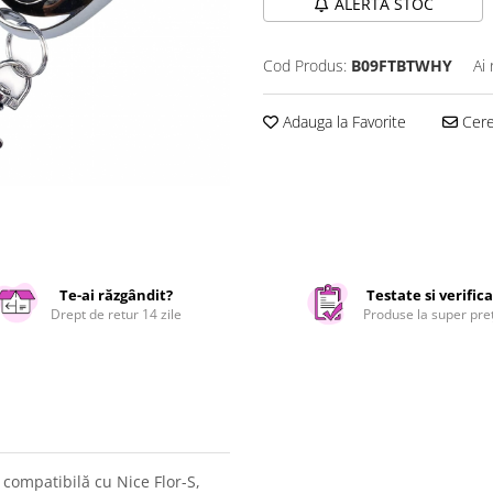
ALERTA STOC
Cod Produs:
B09FTBTWHY
Ai
Adauga la Favorite
Cere 
Te-ai răzgândit?
Testate si verific
Drept de retur 14 zile
Produse la super pre
compatibilă cu Nice Flor-S,