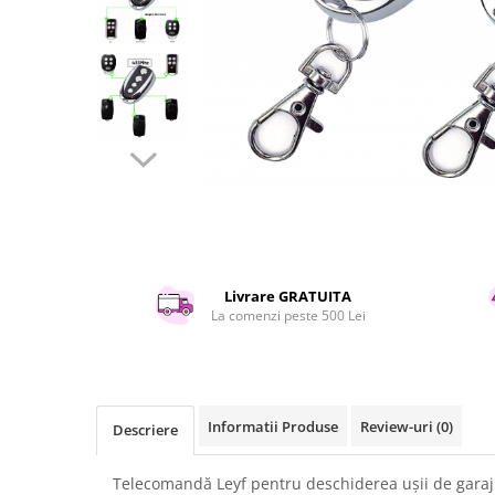
Curatenie si intretinere
Decoratiuni
Gradinarit
Hobby-uri creative
Iluminat & Electrice
Jaluzele
Kit-uri automatizari porti si usi
garaj
Mobila dormitor
Mobila gradina & terasa
Mobila Living & Dining
Livrare GRATUITA
La comenzi peste 500 Lei
Organizare si depozitare
Rafturi
Sanitare
Scule electrice si unelte
Informatii Produse
Review-uri
(0)
Descriere
Silicon, spume si solutii tehnice
Sisteme Incalzire
Telecomandă Leyf pentru deschiderea ușii de garaj 
Textile si covoare