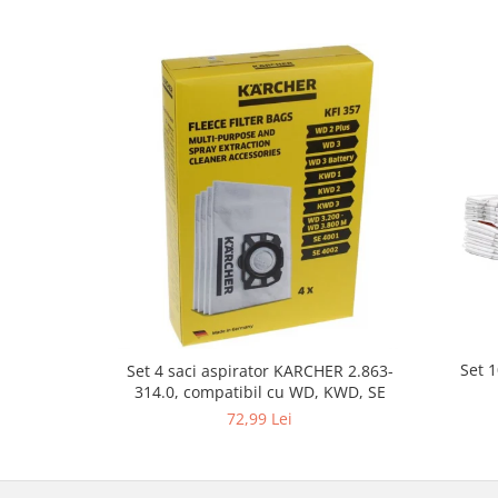
Fiare de calcat si masini de cusut
Ingrijire Locuinta
Purificatoare de aer
Fashion
Bijuterii
Ceasuri barbatesti
Ceasuri dama
Cutii, curele si accesorii ceasuri
Genti si accesorii barbati
Genti si accesorii femei
Imbracaminte barbati
Imbracaminte femei
Imbracaminte si Incaltaminte copii
Set 
Set 4 saci aspirator KARCHER 2.863-
314.0, compatibil cu WD, KWD, SE
Incaltaminte barbati
72,99 Lei
Incaltaminte femei
Ochelari de soare
Ochelari de vedere