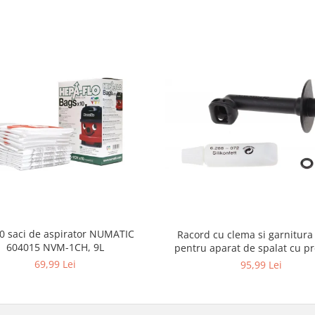
10 saci de aspirator NUMATIC
Racord cu clema si garnitura
604015 NVM-1CH, 9L
pentru aparat de spalat cu pr
KARCHER 4.064-047.0, K2, K
69,99 Lei
95,99 Lei