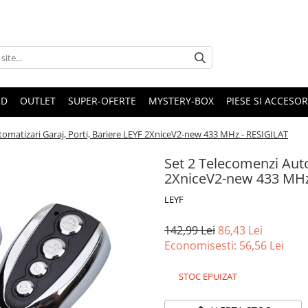
ND
OUTLET
SUPER-OFERTE
MYSTERY-BOX
PIESE SI ACCESO
tomatizari Garaj, Porti, Bariere LEYF 2XniceV2-new 433 MHz - RESIGILAT
Set 2 Telecomenzi Auto
2XniceV2-new 433 MHz
LEYF
142,99 Lei
86,43 Lei
Economisesti:
56,56
Lei
STOC EPUIZAT