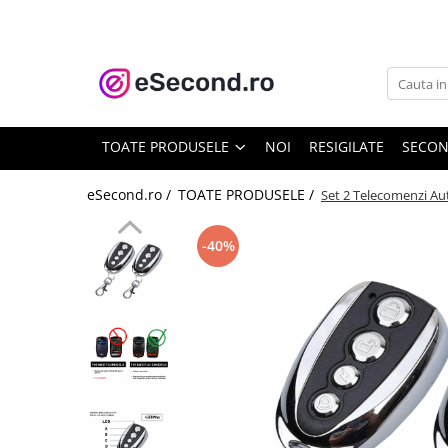
TOATE PRODUSELE
Auto Moto
Accesorii Auto
TOATE PRODUSELE
NOI
RESIGILATE
SECO
Anvelope & Jante
Covorase auto
eSecond.ro /
TOATE PRODUSELE /
Set 2 Telecomenzi Au
Echipamente pentru Atelier
Electronice Auto
-40%
Intretinere & Cosmetica auto
Moto
Reparatii si echipamente auto
Trotinete electrice
Casa, Gradina & Bricolaj
Accesorii usi
Bucatarie & Servire