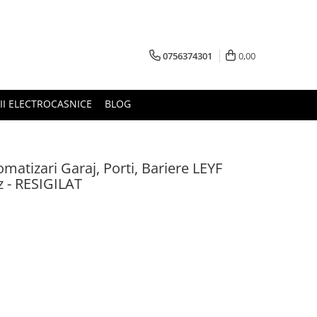
0756374301
0,00
RII ELECTROCASNICE
BLOG
matizari Garaj, Porti, Bariere LEYF
 - RESIGILAT