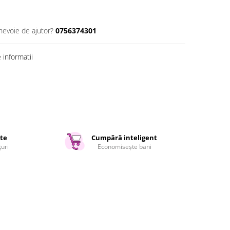
 nevoie de ajutor?
0756374301
informatii
ate
Cumpără inteligent
țuri
Economisește bani