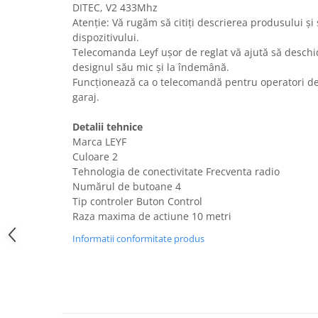
DITEC, V2 433Mhz
Uscatoare rufe
Atenție: Vă rugăm să citiți descrierea produsului și 
Utilaje si materiale de constructii
dispozitivului.
Laptop, Tablete & Telefoane
Telecomanda Leyf ușor de reglat vă ajută să deschid
designul său mic și la îndemână.
Accesorii tablete
Funcționează ca o telecomandă pentru operatori de p
Laptopuri si Accesorii
garaj.
Telefoane Mobile & accesorii
Detalii tehnice
Wearable & Gadgeturi
Marca LEYF
Electrocasnice & Climatizare
Culoare 2
Accesorii si piese masini spalat
Tehnologia de conectivitate Frecventa radio
rufe si uscatoare
Numărul de butoane 4
Tip controler Buton Control
Accesorii si piese masini spalat
Raza maxima de actiune 10 metri
vase
Aparate Frigorifice
Informatii conformitate produs
Aparate Racire Aer
Aragaze si cuptoare cu microunde
Climatizare & sisteme de incalzire
Electrocasnice pentru Bucatarie