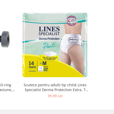
 O-ring
Scutece pentru adulti tip chilot Lines
Set 20 t
esiune,
Specialist Derma Protection Extra, 7
XS300010
3, K4
picaturi, marimea M, 14 bucati
39,99 Lei