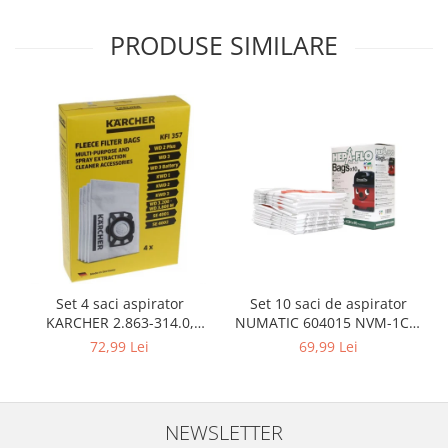
Igiena si ingrijire
Jucarii si Jocuri
PRODUSE SIMILARE
Maternitate
Petshop
Accesorii animale de companie
Acvaristica
Castroane si adapatori animale
Igiena animale de companie
Mobila si transport animale de
companie
Zgarzi, lese si hamuri
PC, Periferice & Software
Set 10 saci de aspirator
Set 4 saci aspirator
NUMATIC 604015 NVM-1CH,
KARCHER 2.863-314.0,
Componente PC
9L
compatibil cu WD, KWD, SE
69,99 Lei
72,99 Lei
Desktop PC & Monitoare
Imprimante, Scanere &
Consumabile
Periferice PC
NEWSLETTER