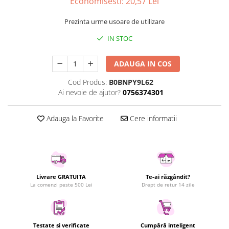
Economisesti:
20,57
Lei
Uscatoare rufe
Prezinta urme usoare de utilizare
Utilaje si materiale de constructii
Laptop, Tablete & Telefoane
IN STOC
Accesorii tablete
ADAUGA IN COS
Laptopuri si Accesorii
Telefoane Mobile & accesorii
Cod Produs:
B0BNPY9L62
Ai nevoie de ajutor?
0756374301
Wearable & Gadgeturi
Electrocasnice & Climatizare
Adauga la Favorite
Cere informatii
Accesorii si piese masini spalat
rufe si uscatoare
Accesorii si piese masini spalat
vase
Aparate Frigorifice
Livrare GRATUITA
Te-ai răzgândit?
Aparate Racire Aer
La comenzi peste 500 Lei
Drept de retur 14 zile
Aragaze si cuptoare cu microunde
Climatizare & sisteme de incalzire
Electrocasnice pentru Bucatarie
Testate si verificate
Cumpără inteligent