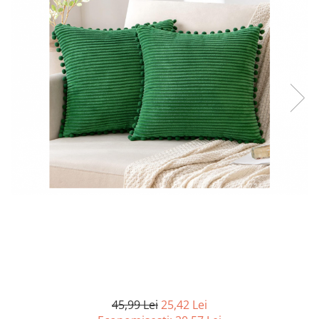
Curatenie si intretinere
Decoratiuni
Gradinarit
Hobby-uri creative
Iluminat & Electrice
Jaluzele
Kit-uri automatizari porti si usi
garaj
Mobila dormitor
Mobila gradina & terasa
Mobila Living & Dining
Organizare si depozitare
Rafturi
Sanitare
Scule electrice si unelte
Silicon, spume si solutii tehnice
Sisteme Incalzire
45,99 Lei
25,42 Lei
Textile si covoare