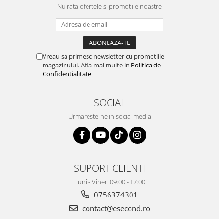
Retelistica & Supraveghere
Nu rata ofertele si promotiile noastre
Servere, Componente & UPS
Telecomenzi garaj
Sport & Activitati in aer liber
Accesorii antrenament
Vreau sa primesc newsletter cu promotiile
magazinului. Afla mai multe in
Politica de
Accesorii Fitness
Confidentialitate
Accesorii sportive
Articole Voiaj
SOCIAL
Camping
Urmareste-ne in social media
Ciclism
Sporturi acvatice
Sporturi de interior
TV, Audio & Foto
SUPORT CLIENTI
Aparate Foto & Accesorii
Luni - Vineri 09:00 - 17:00
Audio HI-FI & Profesionale
0756374301
Camere video si sport
contact@esecond.ro
Drone si Accesorii