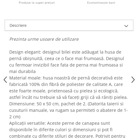
Produse la super prețuri
Economisește bani
Fiare de calcat si masini de cusut
Ingrijire Locuinta
Purificatoare de aer
Descriere
Fashion
Bijuterii
Prezinta urme usoare de utilizare
Ceasuri barbatesti
Design elegant: designul bilei este adăugat la husa de
Ceasuri dama
pernă obișnuită, ceea ce o face mai frumoasă. Designul
Cutii, curele si accesorii ceasuri
cu fermoar invizibil face fata de perna mai frumoasa si
Genti si accesorii barbati
mai durabila
Genti si accesorii femei
Material moale: husa noastră de pernă decorativă este
fabricată 100% din fibră de poliester de calitate A, care
Imbracaminte barbati
este foarte moale, prietenoasă cu pielea și ecologică,
Imbracaminte femei
astfel încât nu trebuie să vă faceți griji că vă răniți pielea.
Imbracaminte si Incaltaminte copii
Dimensiune: 50 x 50 cm, pachet de 2. (Datorita taierii si
Incaltaminte barbati
cusuturii manuale, va rugam sa permiteti o abatere de 1-
2 cm)
Incaltaminte femei
Aplicații versatile: Aceste perne de canapea sunt
Ochelari de soare
disponibile în diferite culori și dimensiuni și pot fi
Ochelari de vedere
combinate cu diferite stiluri de decorare. Potrivit pentru