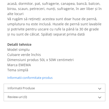
Gaming, Carti & Birotica
acasă, dormitor, pat, sufragerie, canapea, bancă, balcon,
birou, scaun, petreceri, nunți, sufragerie, în aer liber și în
Birotica & Papetarie
alte locuri
Console, Jocuri & Accesorii
Vă rugăm să rețineți: acestea sunt doar huse de pernă,
Ingrijire personala & Cosmetice
umplutura nu este inclusă. Husele de pernă sunt lavabile
și potrivite pentru uscare cu rufe la până la 30 de grade
Accesorii aparate de ras electrice
și nu sunt de călcat. Spălați separat prima dată
Accesorii aparate hair styling
Aparate & Accesorii ingrijire
Detalii tehnice
personala
Model simplu
Aparate cosmetice
Culoare verde închis
Dimensiuni produs 50L x 50W centimetri
Articole Sanatate si Wellness
Marca EMEMA
Consumabile sanitare
Tema simplă
Cosmetice si produse ingrijire
Informatii conformitate produs
personala
Igiena dentara
Informatii Produse
Jucarii, Copii & Bebe
Review-uri
(0)
Camera copilului
Hrana bebelusi