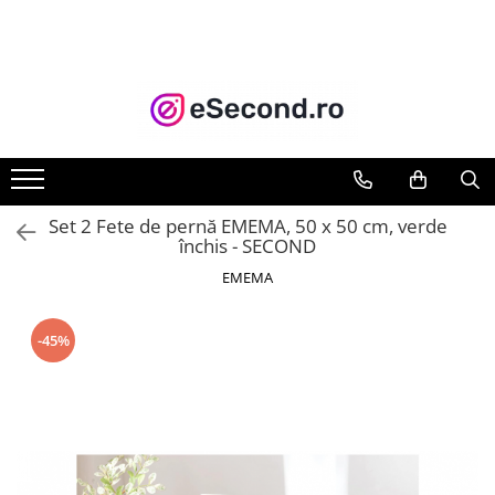
TOATE PRODUSELE
Auto Moto
Accesorii Auto
Anvelope & Jante
Covorase auto
Set 2 Fete de pernă EMEMA, 50 x 50 cm, verde
Echipamente pentru Atelier
închis - SECOND
Electronice Auto
EMEMA
Intretinere & Cosmetica auto
Moto
-45%
Reparatii si echipamente auto
Trotinete electrice
Casa, Gradina & Bricolaj
Accesorii usi
Bucatarie & Servire