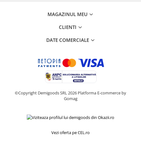
Home Cinema & Audio
Playere, Boxe & Casti
MAGAZINUL MEU
Telescoape & Optica
Televizoare & accesorii
CLIENTI
Bacanie
DATE COMERCIALE
Ambalaje cadouri
Cadouri
Curatenie si intretinere
©Copyright Demigoods SRL 2026
Platforma E-commerce by
Gomag
Vezi oferta pe CEL.ro