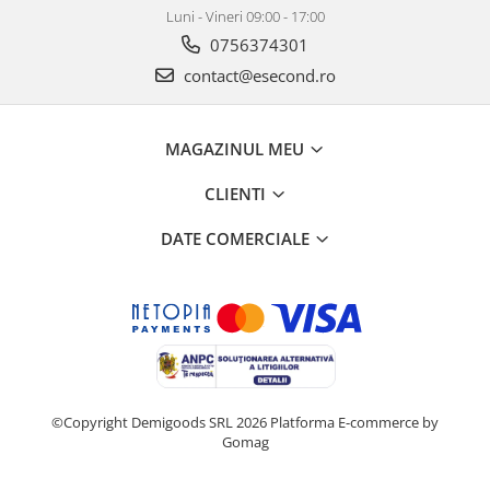
Retelistica & Supraveghere
Luni - Vineri 09:00 - 17:00
Servere, Componente & UPS
0756374301
Telecomenzi garaj
contact@esecond.ro
Sport & Activitati in aer liber
Accesorii antrenament
MAGAZINUL MEU
Accesorii Fitness
Accesorii sportive
CLIENTI
Articole Voiaj
Camping
DATE COMERCIALE
Ciclism
Sporturi acvatice
Sporturi de interior
TV, Audio & Foto
Aparate Foto & Accesorii
Audio HI-FI & Profesionale
©Copyright Demigoods SRL 2026
Platforma E-commerce by
Camere video si sport
Gomag
Drone si Accesorii