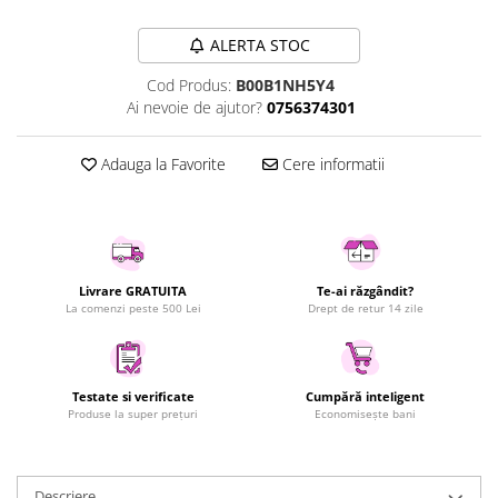
Uscatoare rufe
ALERTA STOC
Utilaje si materiale de constructii
Laptop, Tablete & Telefoane
Cod Produs:
B00B1NH5Y4
Ai nevoie de ajutor?
0756374301
Accesorii tablete
Laptopuri si Accesorii
Adauga la Favorite
Cere informatii
Telefoane Mobile & accesorii
Wearable & Gadgeturi
Electrocasnice & Climatizare
Accesorii si piese masini spalat
rufe si uscatoare
Livrare GRATUITA
Te-ai răzgândit?
La comenzi peste 500 Lei
Drept de retur 14 zile
Accesorii si piese masini spalat
vase
Aparate Frigorifice
Aparate Racire Aer
Testate si verificate
Cumpără inteligent
Produse la super prețuri
Economisește bani
Aragaze si cuptoare cu microunde
Climatizare & sisteme de incalzire
Electrocasnice pentru Bucatarie
Descriere