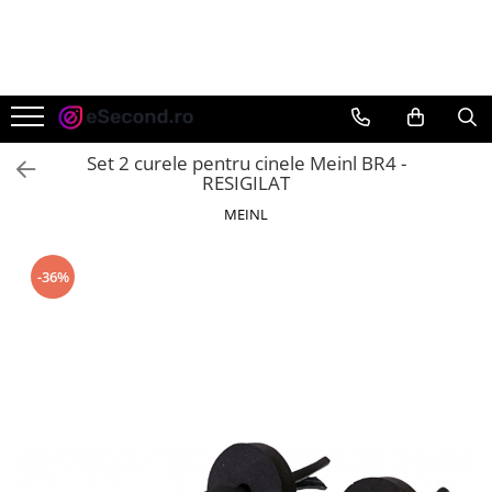
TOATE PRODUSELE
Auto Moto
Accesorii Auto
Set 2 curele pentru cinele Meinl BR4 -
Anvelope & Jante
RESIGILAT
Covorase auto
MEINL
Echipamente pentru Atelier
Electronice Auto
-36%
Intretinere & Cosmetica auto
Moto
Reparatii si echipamente auto
Trotinete electrice
Casa, Gradina & Bricolaj
Accesorii usi
Bucatarie & Servire