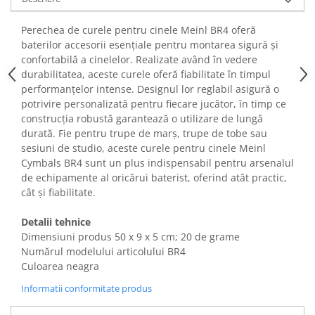
Fiare de calcat si masini de cusut
Ingrijire Locuinta
Perechea de curele pentru cinele Meinl BR4 oferă
baterilor accesorii esențiale pentru montarea sigură și
Purificatoare de aer
confortabilă a cinelelor. Realizate având în vedere
Fashion
durabilitatea, aceste curele oferă fiabilitate în timpul
Bijuterii
performanțelor intense. Designul lor reglabil asigură o
potrivire personalizată pentru fiecare jucător, în timp ce
Ceasuri barbatesti
construcția robustă garantează o utilizare de lungă
Ceasuri dama
durată. Fie pentru trupe de marș, trupe de tobe sau
Cutii, curele si accesorii ceasuri
sesiuni de studio, aceste curele pentru cinele Meinl
Genti si accesorii barbati
Cymbals BR4 sunt un plus indispensabil pentru arsenalul
Genti si accesorii femei
de echipamente al oricărui baterist, oferind atât practic,
cât și fiabilitate.
Imbracaminte barbati
Imbracaminte femei
Detalii tehnice
Imbracaminte si Incaltaminte copii
Dimensiuni produs ‎50 x 9 x 5 cm; 20 de grame
Incaltaminte barbati
Numărul modelului articolului BR4
Culoarea neagra
Incaltaminte femei
Ochelari de soare
Informatii conformitate produs
Ochelari de vedere