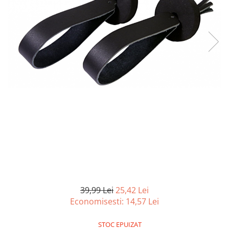
Curatenie si intretinere
Decoratiuni
Gradinarit
Hobby-uri creative
Iluminat & Electrice
Jaluzele
Kit-uri automatizari porti si usi
garaj
Mobila dormitor
Mobila gradina & terasa
Mobila Living & Dining
Organizare si depozitare
Rafturi
Sanitare
Scule electrice si unelte
39,99 Lei
25,42 Lei
Silicon, spume si solutii tehnice
Economisesti:
14,57
Lei
Sisteme Incalzire
STOC EPUIZAT
Textile si covoare