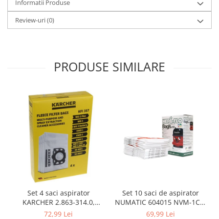
Informatii Produse
Gaming, Carti & Birotica
Review-uri
(0)
Birotica & Papetarie
Console, Jocuri & Accesorii
Ingrijire personala & Cosmetice
Accesorii aparate de ras electrice
PRODUSE SIMILARE
Accesorii aparate hair styling
Aparate & Accesorii ingrijire
personala
Aparate cosmetice
Articole Sanatate si Wellness
Consumabile sanitare
Cosmetice si produse ingrijire
personala
Igiena dentara
Jucarii, Copii & Bebe
Set 10 saci de aspirator
Set 4 saci aspirator
Camera copilului
NUMATIC 604015 NVM-1CH,
KARCHER 2.863-314.0,
Hrana bebelusi
9L
compatibil cu WD, KWD, SE
69,99 Lei
72,99 Lei