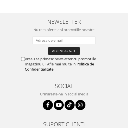
Igiena si ingrijire
Jucarii si Jocuri
Maternitate
NEWSLETTER
Petshop
Nu rata ofertele si promotiile noastre
Accesorii animale de companie
Acvaristica
Castroane si adapatori animale
Igiena animale de companie
Vreau sa primesc newsletter cu promotiile
Mobila si transport animale de
magazinului. Afla mai multe in
Politica de
Confidentialitate
companie
Zgarzi, lese si hamuri
PC, Periferice & Software
SOCIAL
Componente PC
Urmareste-ne in social media
Desktop PC & Monitoare
Imprimante, Scanere &
Consumabile
Periferice PC
SUPORT CLIENTI