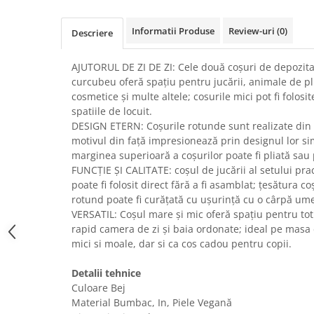
Uscatoare rufe
Informatii Produse
Review-uri
(0)
Utilaje si materiale de constructii
Descriere
Laptop, Tablete & Telefoane
AJUTORUL DE ZI DE ZI: Cele două coșuri de depozit
Accesorii tablete
curcubeu oferă spațiu pentru jucării, animale de p
Laptopuri si Accesorii
cosmetice și multe altele; cosurile mici pot fi folosit
Telefoane Mobile & accesorii
spatiile de locuit.
DESIGN ETERN: Coșurile rotunde sunt realizate din 
Wearable & Gadgeturi
motivul din față impresionează prin designul lor si
Electrocasnice & Climatizare
marginea superioară a coșurilor poate fi pliată sau p
Accesorii si piese masini spalat
FUNCȚIE ȘI CALITATE: coșul de jucării al setului pract
rufe si uscatoare
poate fi folosit direct fără a fi asamblat; țesătura 
rotund poate fi curățată cu ușurință cu o cârpă um
Accesorii si piese masini spalat
vase
VERSATIL: Coșul mare și mic oferă spațiu pentru tot 
rapid camera de zi și baia ordonate; ideal pe masa d
Aparate Frigorifice
mici si moale, dar si ca cos cadou pentru copii.
Aparate Racire Aer
Aragaze si cuptoare cu microunde
Detalii tehnice
Climatizare & sisteme de incalzire
Culoare Bej
Material Bumbac, In, Piele Vegană
Electrocasnice pentru Bucatarie