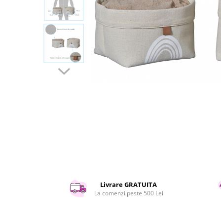
Curatenie si intretinere
Decoratiuni
Gradinarit
Hobby-uri creative
Iluminat & Electrice
Jaluzele
Kit-uri automatizari porti si usi
garaj
Mobila dormitor
Mobila gradina & terasa
Mobila Living & Dining
Organizare si depozitare
Rafturi
Sanitare
Scule electrice si unelte
Livrare GRATUITA
Silicon, spume si solutii tehnice
La comenzi peste 500 Lei
Sisteme Incalzire
Textile si covoare