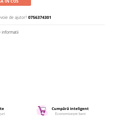
A IN COS
evoie de ajutor?
0756374301
informatii
ate
Cumpără inteligent
țuri
Economisește bani