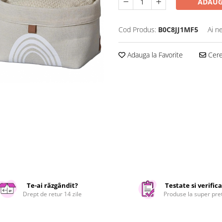
ADAUG
Cod Produs:
B0C8JJ1MF5
Ai n
Adauga la Favorite
Cere 
Te-ai răzgândit?
Testate si verific
Drept de retur 14 zile
Produse la super pre