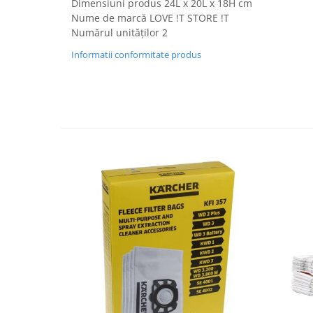
Dimensiuni produs 24L x 20L x 18H cm
Fiare de calcat si masini de cusut
Nume de marcă LOVE !T STORE !T
Ingrijire Locuinta
Numărul unităților 2
Purificatoare de aer
Informatii conformitate produs
Fashion
Bijuterii
Ceasuri barbatesti
Ceasuri dama
Cutii, curele si accesorii ceasuri
Genti si accesorii barbati
Genti si accesorii femei
Imbracaminte barbati
Imbracaminte femei
Imbracaminte si Incaltaminte copii
Incaltaminte barbati
Incaltaminte femei
Ochelari de soare
Ochelari de vedere