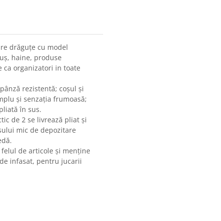
are drăguțe cu model
luș, haine, produse
e ca organizatori in toate
pânză rezistentă; coșul și
mplu și senzația frumoasă;
liată în sus.
ic de 2 se livrează pliat și
coșului mic de depozitare
edă.
felul de articole și menține
e infasat, pentru jucarii