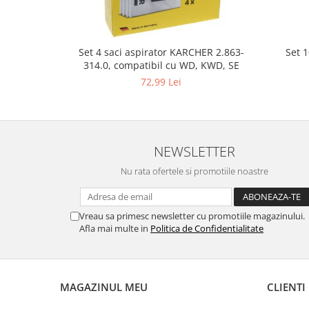
Gaming, Carti & Birotica
Birotica & Papetarie
Console, Jocuri & Accesorii
Set 
Set 4 saci aspirator KARCHER 2.863-
314.0, compatibil cu WD, KWD, SE
Ingrijire personala & Cosmetice
72,99 Lei
Accesorii aparate de ras electrice
Accesorii aparate hair styling
Aparate & Accesorii ingrijire
personala
NEWSLETTER
Aparate cosmetice
Nu rata ofertele si promotiile noastre
Articole Sanatate si Wellness
Consumabile sanitare
Cosmetice si produse ingrijire
Vreau sa primesc newsletter cu promotiile magazinului.
personala
Afla mai multe in
Politica de Confidentialitate
Igiena dentara
Jucarii, Copii & Bebe
Camera copilului
MAGAZINUL MEU
CLIENTI
Hrana bebelusi