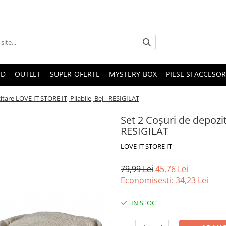
ND
OUTLET
SUPER-OFERTE
MYSTERY-BOX
PIESE SI ACCESO
tare LOVE IT STORE IT, Pliabile, Bej - RESIGILAT
Set 2 Coșuri de depozit
RESIGILAT
LOVE IT STORE IT
79,99 Lei
45,76 Lei
Economisesti:
34,23
Lei
IN STOC