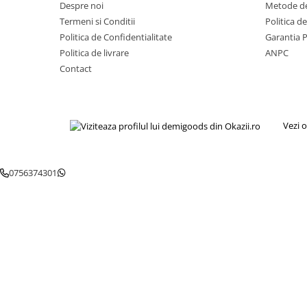
Despre noi
Metode de
Igiena si ingrijire
Termeni si Conditii
Politica d
Jucarii si Jocuri
Politica de Confidentialitate
Garantia 
Maternitate
Politica de livrare
ANPC
Petshop
Contact
Accesorii animale de companie
Acvaristica
Castroane si adapatori animale
Vezi o
Igiena animale de companie
Mobila si transport animale de
companie
0756374301
Zgarzi, lese si hamuri
PC, Periferice & Software
Componente PC
Desktop PC & Monitoare
Imprimante, Scanere &
Consumabile
Periferice PC