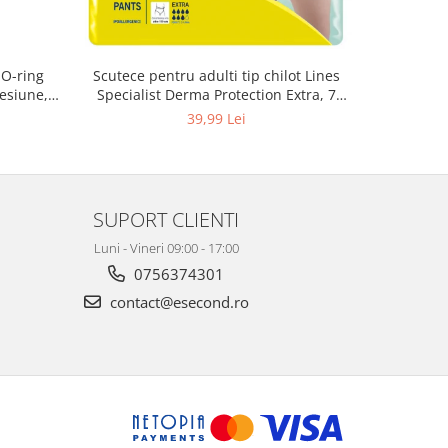
 O-ring
Scutece pentru adulti tip chilot Lines
Set 20 t
esiune,
Specialist Derma Protection Extra, 7
XS300010
3, K4
picaturi, marimea M, 14 bucati
39,99 Lei
SUPORT CLIENTI
Luni - Vineri 09:00 - 17:00
0756374301
contact@esecond.ro