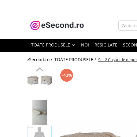
TOATE PRODUSELE
Auto Moto
Accesorii Auto
TOATE PRODUSELE
NOI
RESIGILATE
SECO
Anvelope & Jante
Covorase auto
eSecond.ro /
TOATE PRODUSELE /
Set 2 Coșuri de depozi
Echipamente pentru Atelier
Electronice Auto
-43%
Intretinere & Cosmetica auto
Moto
Reparatii si echipamente auto
Trotinete electrice
Casa, Gradina & Bricolaj
Accesorii usi
Bucatarie & Servire