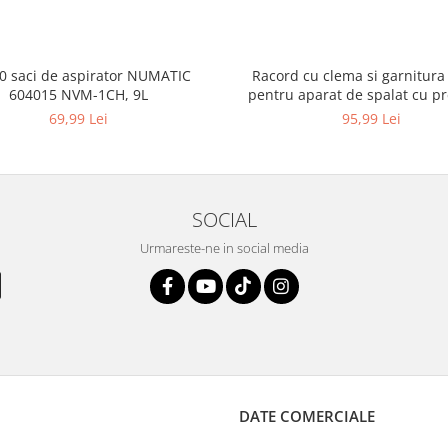
10 saci de aspirator NUMATIC
Racord cu clema si garnitura
604015 NVM-1CH, 9L
pentru aparat de spalat cu pr
KARCHER 4.064-047.0, K2, K
69,99 Lei
95,99 Lei
SOCIAL
Urmareste-ne in social media
DATE COMERCIALE