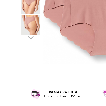
Curatenie si intretinere
Decoratiuni
Gradinarit
Hobby-uri creative
Iluminat & Electrice
Jaluzele
Kit-uri automatizari porti si usi
garaj
Mobila dormitor
Mobila gradina & terasa
Mobila Living & Dining
Organizare si depozitare
Rafturi
Sanitare
Scule electrice si unelte
Livrare GRATUITA
Silicon, spume si solutii tehnice
La comenzi peste 500 Lei
Sisteme Incalzire
Textile si covoare