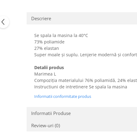
Uscatoare rufe
Utilaje si materiale de constructii
Descriere
Laptop, Tablete & Telefoane
Accesorii tablete
Se spala la masina la 40°C
Laptopuri si Accesorii
73% poliamide
Telefoane Mobile & accesorii
27% elastan
Super moale și suplu. Lenjerie modernă și conforta
Wearable & Gadgeturi
Electrocasnice & Climatizare
Detalii produs
Accesorii si piese masini spalat
Marimea L
rufe si uscatoare
Compoziția materialului 76% poliamidă, 24% elas
Instructiuni de intretinere Se spala la masina
Accesorii si piese masini spalat
vase
Informatii conformitate produs
Aparate Frigorifice
Aparate Racire Aer
Informatii Produse
Aragaze si cuptoare cu microunde
Review-uri
(0)
Climatizare & sisteme de incalzire
Electrocasnice pentru Bucatarie