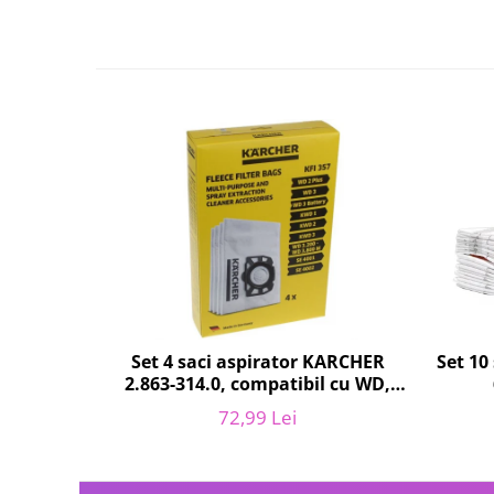
Fiare de calcat si masini de cusut
Ingrijire Locuinta
Purificatoare de aer
Fashion
Bijuterii
Ceasuri barbatesti
Ceasuri dama
Cutii, curele si accesorii ceasuri
Genti si accesorii barbati
Genti si accesorii femei
Imbracaminte barbati
Imbracaminte femei
Set 10
Set 4 saci aspirator KARCHER
Imbracaminte si Incaltaminte copii
2.863-314.0, compatibil cu WD,
Incaltaminte barbati
KWD, SE
72,99 Lei
Incaltaminte femei
Ochelari de soare
Ochelari de vedere