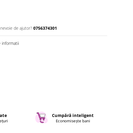
 nevoie de ajutor?
0756374301
informatii
cate
Cumpără inteligent
ețuri
Economisește bani