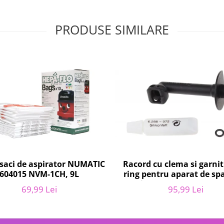
PRODUSE SIMILARE
 saci de aspirator NUMATIC
Racord cu clema si garni
604015 NVM-1CH, 9L
ring pentru aparat de spa
presiune, KARCHER 4.064-
69,99 Lei
95,99 Lei
K2, K3, K4