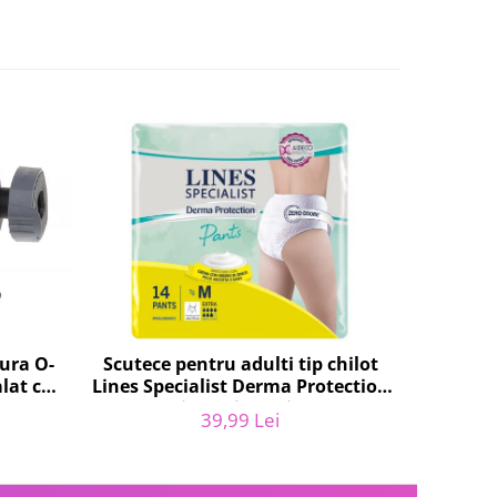
tura O-
Scutece pentru adulti tip chilot
Set 20 
lat cu
Lines Specialist Derma Protection
SEB XS30
047.0,
Extra, 7 picaturi, marimea M, 14
Kr
39,99 Lei
bucati