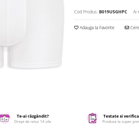
Cod Produs:
B019U5GHPC
Ai 
Adauga la Favorite
Cere 
Te-ai răzgândit?
Testate si verific
Drept de retur 14 zile
Produse la super pre