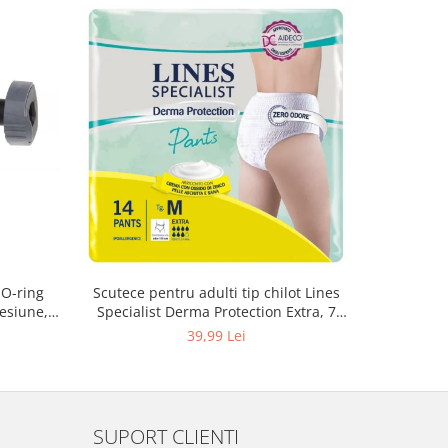
 O-ring
Scutece pentru adulti tip chilot Lines
Set 20 t
esiune,
Specialist Derma Protection Extra, 7
XS300010
3, K4
picaturi, marimea M, 14 bucati
39,99 Lei
SUPORT CLIENTI