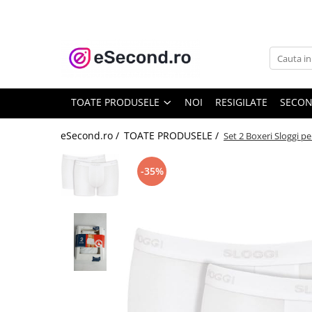
TOATE PRODUSELE
Auto Moto
Accesorii Auto
TOATE PRODUSELE
NOI
RESIGILATE
SECO
Anvelope & Jante
Covorase auto
eSecond.ro /
TOATE PRODUSELE /
Set 2 Boxeri Sloggi p
Echipamente pentru Atelier
Electronice Auto
-35%
Intretinere & Cosmetica auto
Moto
Reparatii si echipamente auto
Trotinete electrice
Casa, Gradina & Bricolaj
Accesorii usi
Bucatarie & Servire