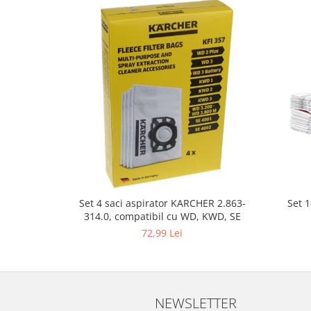
Fiare de calcat si masini de cusut
Ingrijire Locuinta
Purificatoare de aer
Fashion
Bijuterii
Ceasuri barbatesti
Ceasuri dama
Cutii, curele si accesorii ceasuri
Genti si accesorii barbati
Genti si accesorii femei
Imbracaminte barbati
Set 
Set 4 saci aspirator KARCHER 2.863-
Imbracaminte femei
314.0, compatibil cu WD, KWD, SE
Imbracaminte si Incaltaminte copii
72,99 Lei
Incaltaminte barbati
Incaltaminte femei
Ochelari de soare
NEWSLETTER
Ochelari de vedere