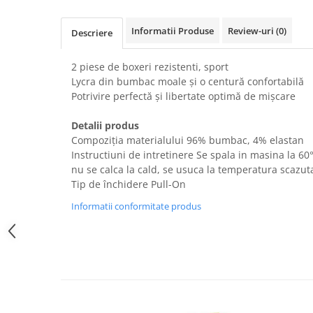
Uscatoare rufe
Informatii Produse
Review-uri
(0)
Utilaje si materiale de constructii
Descriere
Laptop, Tablete & Telefoane
2 piese de boxeri rezistenti, sport
Accesorii tablete
Lycra din bumbac moale și o centură confortabilă
Laptopuri si Accesorii
Potrivire perfectă și libertate optimă de mișcare
Telefoane Mobile & accesorii
Detalii produs
Wearable & Gadgeturi
Compoziția materialului 96% bumbac, 4% elastan
Electrocasnice & Climatizare
Instructiuni de intretinere Se spala in masina la 60
Accesorii si piese masini spalat
nu se calca la cald, se usuca la temperatura scazut
rufe si uscatoare
Tip de închidere Pull-On
Accesorii si piese masini spalat
Informatii conformitate produs
vase
Aparate Frigorifice
Aparate Racire Aer
Aragaze si cuptoare cu microunde
Climatizare & sisteme de incalzire
Electrocasnice pentru Bucatarie