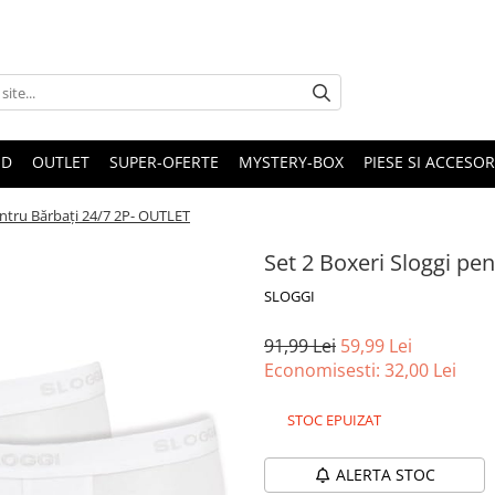
ND
OUTLET
SUPER-OFERTE
MYSTERY-BOX
PIESE SI ACCESO
entru Bărbați 24/7 2P- OUTLET
Set 2 Boxeri Sloggi pe
SLOGGI
91,99 Lei
59,99 Lei
Economisesti:
32,00
Lei
STOC EPUIZAT
ALERTA STOC