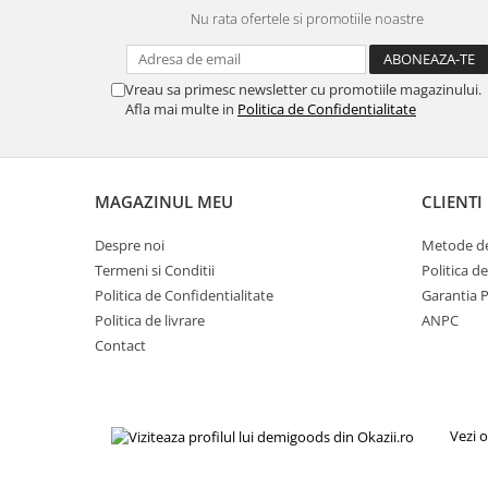
Gaming, Carti & Birotica
Nu rata ofertele si promotiile noastre
Birotica & Papetarie
Console, Jocuri & Accesorii
Vreau sa primesc newsletter cu promotiile magazinului.
Ingrijire personala & Cosmetice
Afla mai multe in
Politica de Confidentialitate
Accesorii aparate de ras electrice
Accesorii aparate hair styling
Aparate & Accesorii ingrijire
MAGAZINUL MEU
CLIENTI
personala
Aparate cosmetice
Despre noi
Metode de
Termeni si Conditii
Politica d
Articole Sanatate si Wellness
Politica de Confidentialitate
Garantia 
Consumabile sanitare
Politica de livrare
ANPC
Cosmetice si produse ingrijire
Contact
personala
Igiena dentara
Jucarii, Copii & Bebe
Vezi o
Camera copilului
Hrana bebelusi