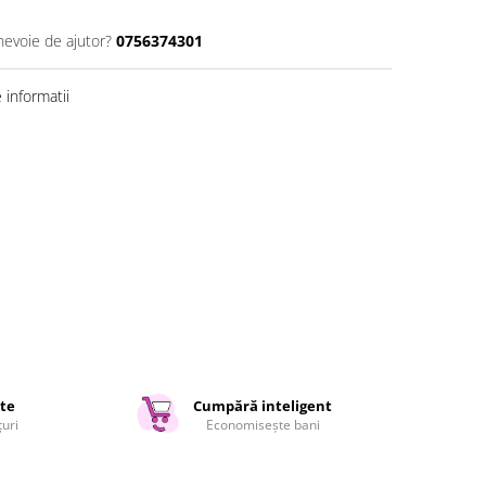
nevoie de ajutor?
0756374301
informatii
ate
Cumpără inteligent
țuri
Economisește bani