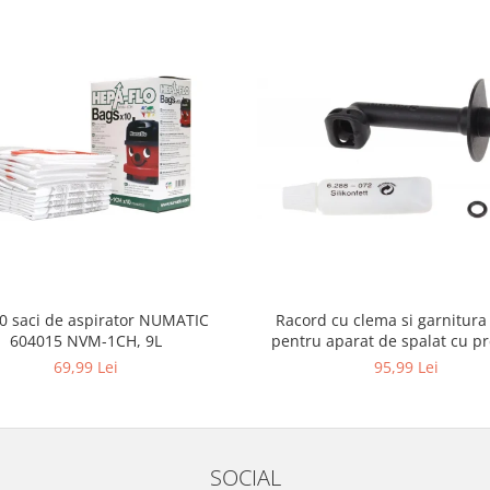
10 saci de aspirator NUMATIC
Racord cu clema si garnitura
604015 NVM-1CH, 9L
pentru aparat de spalat cu pr
KARCHER 4.064-047.0, K2, K
69,99 Lei
95,99 Lei
SOCIAL