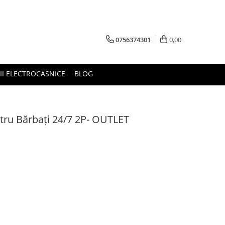
0756374301
0,00
RII ELECTROCASNICE
BLOG
ntru Bărbați 24/7 2P- OUTLET