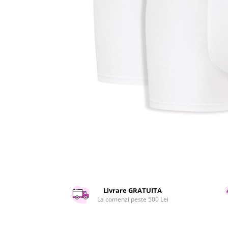
Curatenie si intretinere
Decoratiuni
Gradinarit
Hobby-uri creative
Iluminat & Electrice
Jaluzele
Kit-uri automatizari porti si usi
garaj
Mobila dormitor
Mobila gradina & terasa
Mobila Living & Dining
Organizare si depozitare
Rafturi
Sanitare
Scule electrice si unelte
Livrare GRATUITA
Silicon, spume si solutii tehnice
La comenzi peste 500 Lei
Sisteme Incalzire
Textile si covoare