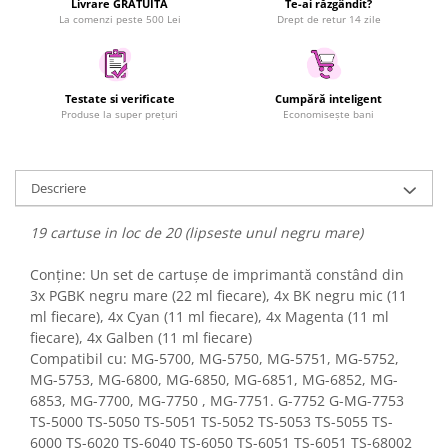
Livrare GRATUITA
Te-ai răzgândit?
La comenzi peste 500 Lei
Drept de retur 14 zile
Uscatoare rufe
Utilaje si materiale de constructii
Laptop, Tablete & Telefoane
Testate si verificate
Cumpără inteligent
Accesorii tablete
Produse la super prețuri
Economisește bani
Laptopuri si Accesorii
Telefoane Mobile & accesorii
Wearable & Gadgeturi
Descriere
Electrocasnice & Climatizare
19 cartuse in loc de 20 (lipseste unul negru mare)
Accesorii si piese masini spalat
rufe si uscatoare
Conține: Un set de cartușe de imprimantă constând din
Accesorii si piese masini spalat
3x PGBK negru mare (22 ml fiecare), 4x BK negru mic (11
vase
ml fiecare), 4x Cyan (11 ml fiecare), 4x Magenta (11 ml
Aparate Frigorifice
fiecare), 4x Galben (11 ml fiecare)
Aparate Racire Aer
Compatibil cu: MG-5700, MG-5750, MG-5751, MG-5752,
MG-5753, MG-6800, MG-6850, MG-6851, MG-6852, MG-
Aragaze si cuptoare cu microunde
6853, MG-7700, MG-7750 , MG-7751. G-7752 G-MG-7753
Climatizare & sisteme de incalzire
TS-5000 TS-5050 TS-5051 TS-5052 TS-5053 TS-5055 TS-
Electrocasnice pentru Bucatarie
6000 TS-6020 TS-6040 TS-6050 TS-6051 TS-6051 TS-68002