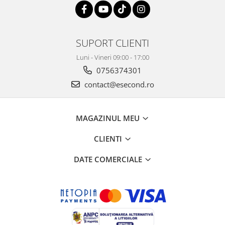
Retelistica & Supraveghere
Servere, Componente & UPS
Telecomenzi garaj
Sport & Activitati in aer liber
SUPORT CLIENTI
Accesorii antrenament
Luni - Vineri 09:00 - 17:00
Accesorii Fitness
0756374301
Accesorii sportive
contact@esecond.ro
Articole Voiaj
Camping
MAGAZINUL MEU
Ciclism
Sporturi acvatice
CLIENTI
Sporturi de interior
DATE COMERCIALE
TV, Audio & Foto
Aparate Foto & Accesorii
Audio HI-FI & Profesionale
Camere video si sport
Drone si Accesorii