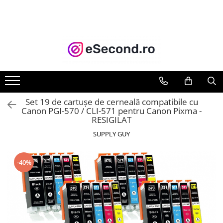
TOATE PRODUSELE
Auto Moto
Accesorii Auto
Anvelope & Jante
Covorase auto
Set 19 de cartușe de cerneală compatibile cu
Echipamente pentru Atelier
Canon PGI-570 / CLI-571 pentru Canon Pixma -
RESIGILAT
Electronice Auto
Intretinere & Cosmetica auto
SUPPLY GUY
Moto
Reparatii si echipamente auto
-40%
Trotinete electrice
Casa, Gradina & Bricolaj
Accesorii usi
Bucatarie & Servire