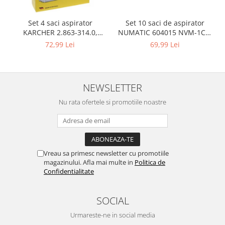
Igiena si ingrijire
Jucarii si Jocuri
Set 10 saci de aspirator
Set 4 saci aspirator
Maternitate
NUMATIC 604015 NVM-1CH,
KARCHER 2.863-314.0,
9L
compatibil cu WD, KWD, SE
Petshop
69,99 Lei
72,99 Lei
Accesorii animale de companie
Acvaristica
NEWSLETTER
Castroane si adapatori animale
Igiena animale de companie
Nu rata ofertele si promotiile noastre
Mobila si transport animale de
companie
Zgarzi, lese si hamuri
PC, Periferice & Software
Vreau sa primesc newsletter cu promotiile
magazinului. Afla mai multe in
Politica de
Componente PC
Confidentialitate
Desktop PC & Monitoare
Imprimante, Scanere &
SOCIAL
Consumabile
Periferice PC
Urmareste-ne in social media