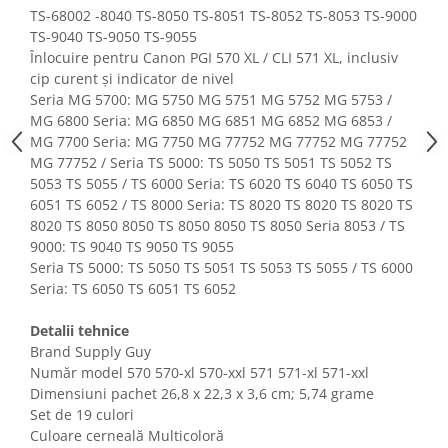
Fiare de calcat si masini de cusut
TS-68002 -8040 TS-8050 TS-8051 TS-8052 TS-8053 TS-9000
TS-9040 TS-9050 TS-9055
Ingrijire Locuinta
Înlocuire pentru Canon PGI 570 XL / CLI 571 XL, inclusiv
Purificatoare de aer
cip curent și indicator de nivel
Fashion
Seria MG 5700: MG 5750 MG 5751 MG 5752 MG 5753 /
MG 6800 Seria: MG 6850 MG 6851 MG 6852 MG 6853 /
Bijuterii
MG 7700 Seria: MG 7750 MG 77752 MG 77752 MG 77752
Ceasuri barbatesti
MG 77752 / Seria TS 5000: TS 5050 TS 5051 TS 5052 TS
Ceasuri dama
5053 TS 5055 / TS 6000 Seria: TS 6020 TS 6040 TS 6050 TS
Cutii, curele si accesorii ceasuri
6051 TS 6052 / TS 8000 Seria: TS 8020 TS 8020 TS 8020 TS
8020 TS 8050 8050 TS 8050 8050 TS 8050 Seria 8053 / TS
Genti si accesorii barbati
9000: TS 9040 TS 9050 TS 9055
Genti si accesorii femei
Seria TS 5000: TS 5050 TS 5051 TS 5053 TS 5055 / TS 6000
Imbracaminte barbati
Seria: TS 6050 TS 6051 TS 6052
Imbracaminte femei
Detalii tehnice
Imbracaminte si Incaltaminte copii
Brand Supply Guy
Incaltaminte barbati
Număr model ‎570 570-xl 570-xxl 571 571-xl 571-xxl
Incaltaminte femei
Dimensiuni pachet ‎26,8 x 22,3 x 3,6 cm; 5,74 grame
Ochelari de soare
Set de 19 culori
Ochelari de vedere
Culoare cerneală Multicoloră