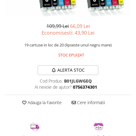
Curatenie si intretinere
Decoratiuni
Gradinarit
109,99 Lei
66,09 Lei
Hobby-uri creative
Economisesti:
43,90
Lei
Iluminat & Electrice
Jaluzele
19 cartuse in loc de 20 (lipseste unul negru mare)
Kit-uri automatizari porti si usi
STOC EPUIZAT
garaj
Mobila dormitor
ALERTA STOC
Mobila gradina & terasa
Mobila Living & Dining
Cod Produs:
B01JLGWGEQ
Ai nevoie de ajutor?
0756374301
Organizare si depozitare
Rafturi
Adauga la Favorite
Cere informatii
Sanitare
Scule electrice si unelte
Silicon, spume si solutii tehnice
Sisteme Incalzire
Textile si covoare