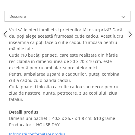
Fiare de calcat si masini de cusut
Ingrijire Locuinta
Descriere
Purificatoare de aer
Fashion
Vrei să le oferi familiei și prietenilor tăi o surpriză? Dacă
da, poți alege această frumoasă cutie cadou. Acest lucru
Bijuterii
înseamnă că poți face o cutie cadou frumoasă pentru
Ceasuri barbatesti
mâinile tale.
Ceasuri dama
Cutia (10 bucăți per set), care este realizată din hârtie
Cutii, curele si accesorii ceasuri
reciclabilă în dimensiunea de 20 x 20 x 10 cm, este
excelentă pentru ambalarea prelatelor mici.
Genti si accesorii barbati
Pentru ambalarea ușoară a cadourilor, puteți combina
Genti si accesorii femei
cutia cadou cu o bandă cadou.
Imbracaminte barbati
Cutia poate fi folosita ca cutie cadou sau decor pentru
Imbracaminte femei
ziua de nastere, nunta, petrecere, ziua copilului, ziua
tatalui.
Imbracaminte si Incaltaminte copii
Incaltaminte barbati
Detalii produs
Incaltaminte femei
Dimensiuni pachet : ‎ 40,2 x 26,7 x 1,8 cm; 610 grame
Ochelari de soare
Producator : ‎ HOUSE DAY
Ochelari de vedere
Informatii conformitate produs