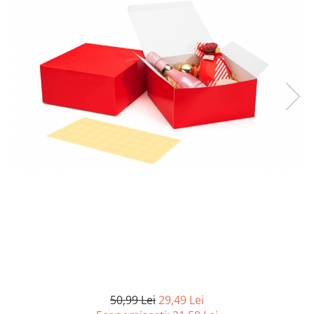
Curatenie si intretinere
Decoratiuni
Gradinarit
Hobby-uri creative
Iluminat & Electrice
Jaluzele
Kit-uri automatizari porti si usi
garaj
Mobila dormitor
Mobila gradina & terasa
Mobila Living & Dining
Organizare si depozitare
Rafturi
Sanitare
Scule electrice si unelte
Silicon, spume si solutii tehnice
Sisteme Incalzire
50,99 Lei
29,49 Lei
Textile si covoare