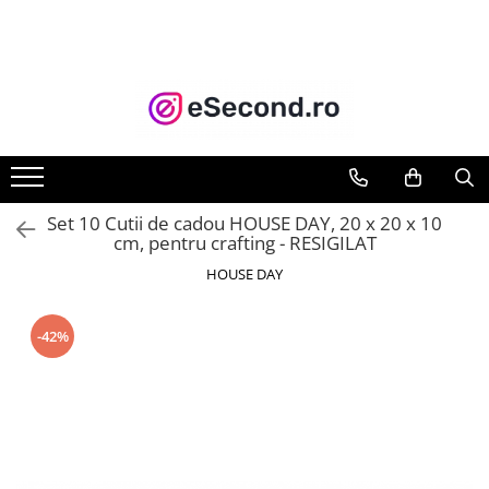
TOATE PRODUSELE
Auto Moto
Accesorii Auto
Anvelope & Jante
Covorase auto
Set 10 Cutii de cadou HOUSE DAY, 20 x 20 x 10
Echipamente pentru Atelier
cm, pentru crafting - RESIGILAT
Electronice Auto
HOUSE DAY
Intretinere & Cosmetica auto
Moto
-42%
Reparatii si echipamente auto
Trotinete electrice
Casa, Gradina & Bricolaj
Accesorii usi
Bucatarie & Servire