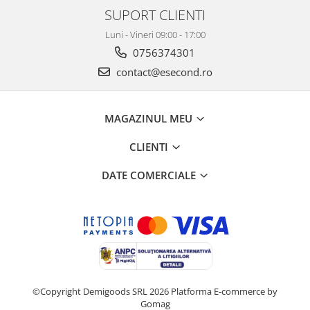
Retelistica & Supraveghere
SUPORT CLIENTI
Servere, Componente & UPS
Luni - Vineri 09:00 - 17:00
Telecomenzi garaj
0756374301
Sport & Activitati in aer liber
contact@esecond.ro
Accesorii antrenament
Accesorii Fitness
Accesorii sportive
MAGAZINUL MEU
Articole Voiaj
CLIENTI
Camping
Ciclism
DATE COMERCIALE
Sporturi acvatice
Sporturi de interior
TV, Audio & Foto
Aparate Foto & Accesorii
Audio HI-FI & Profesionale
Camere video si sport
©Copyright Demigoods SRL 2026
Platforma E-commerce by
Drone si Accesorii
Gomag