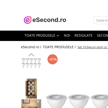
TOATE PRODUSELE
Auto Moto
Accesorii Auto
TOATE PRODUSELE
NOI
RESIGILATE
SECO
Anvelope & Jante
Covorase auto
eSecond.ro /
TOATE PRODUSELE /
Set 10 becuri spot cu
Echipamente pentru Atelier
Electronice Auto
-41%
Intretinere & Cosmetica auto
Moto
Reparatii si echipamente auto
Trotinete electrice
Casa, Gradina & Bricolaj
Accesorii usi
Bucatarie & Servire