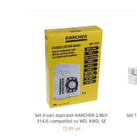
Fiare de calcat si masini de cusut
Ingrijire Locuinta
Purificatoare de aer
Fashion
Bijuterii
Ceasuri barbatesti
Ceasuri dama
Cutii, curele si accesorii ceasuri
Genti si accesorii barbati
Genti si accesorii femei
Imbracaminte barbati
Imbracaminte femei
Imbracaminte si Incaltaminte copii
Incaltaminte barbati
Set 
Set 4 saci aspirator KARCHER 2.863-
Incaltaminte femei
314.0, compatibil cu WD, KWD, SE
Ochelari de soare
72,99 Lei
Ochelari de vedere