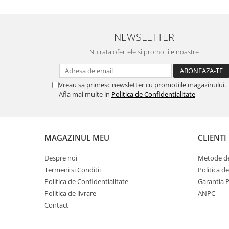
Gaming, Carti & Birotica
Birotica & Papetarie
NEWSLETTER
Console, Jocuri & Accesorii
Ingrijire personala & Cosmetice
Nu rata ofertele si promotiile noastre
Accesorii aparate de ras electrice
Accesorii aparate hair styling
Vreau sa primesc newsletter cu promotiile magazinului.
Aparate & Accesorii ingrijire
Afla mai multe in
Politica de Confidentialitate
personala
Aparate cosmetice
Articole Sanatate si Wellness
MAGAZINUL MEU
CLIENTI
Consumabile sanitare
Cosmetice si produse ingrijire
Despre noi
Metode de
personala
Termeni si Conditii
Politica d
Igiena dentara
Politica de Confidentialitate
Garantia 
Jucarii, Copii & Bebe
Politica de livrare
ANPC
Contact
Camera copilului
Hrana bebelusi