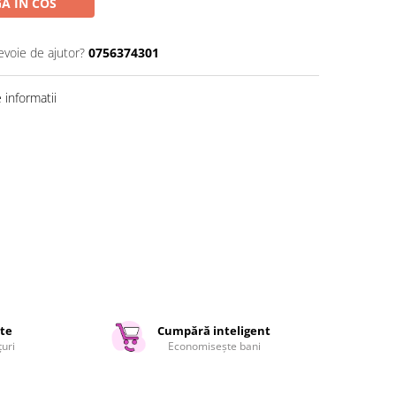
A IN COS
evoie de ajutor?
0756374301
informatii
ate
Cumpără inteligent
țuri
Economisește bani