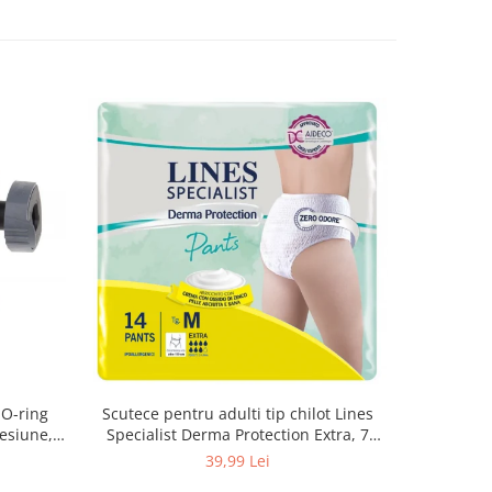
 O-ring
Scutece pentru adulti tip chilot Lines
Set 20 t
esiune,
Specialist Derma Protection Extra, 7
XS300010
3, K4
picaturi, marimea M, 14 bucati
39,99 Lei