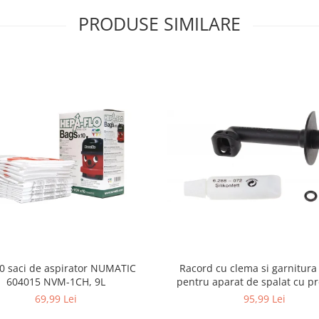
PRODUSE SIMILARE
10 saci de aspirator NUMATIC
Racord cu clema si garnitura
604015 NVM-1CH, 9L
pentru aparat de spalat cu pr
KARCHER 4.064-047.0, K2, K
69,99 Lei
95,99 Lei