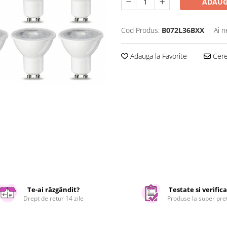
ADAUG
Cod Produs:
B072L36BXX
Ai n
Adauga la Favorite
Cere 
Te-ai răzgândit?
Testate si verific
Drept de retur 14 zile
Produse la super pre