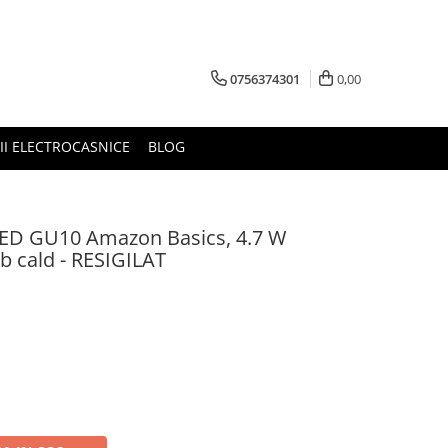
0756374301
0,00
RII ELECTROCASNICE
BLOG
 LED GU10 Amazon Basics, 4.7 W
lb cald - RESIGILAT