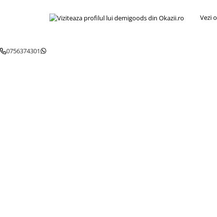
Igiena si ingrijire
Jucarii si Jocuri
Vezi o
Maternitate
Petshop
0756374301
Accesorii animale de companie
Acvaristica
Castroane si adapatori animale
Igiena animale de companie
Mobila si transport animale de
companie
Zgarzi, lese si hamuri
PC, Periferice & Software
Componente PC
Desktop PC & Monitoare
Imprimante, Scanere &
Consumabile
Periferice PC