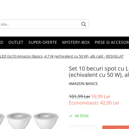
ND
OUTLET
SUPER-OFERTE
MYSTERY-BOX
PIESE SI ACCESO
 LED GU10 Amazon Basics, 4.7 W (echivalent cu 50 W), alb cald - RESIGILAT
Set 10 becuri spot cu
(echivalent cu 50 W), a
AMAZON BASICS
101,99 Lei
59,99 Lei
Economisesti:
42,00
Lei
IN STOC