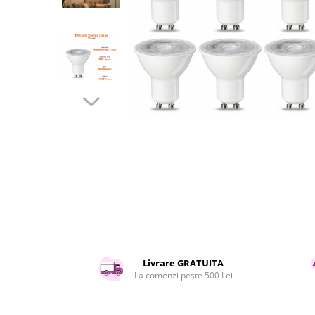
Curatenie si intretinere
Decoratiuni
Gradinarit
Hobby-uri creative
Iluminat & Electrice
Jaluzele
Kit-uri automatizari porti si usi
garaj
Mobila dormitor
Mobila gradina & terasa
Mobila Living & Dining
Organizare si depozitare
Rafturi
Sanitare
Scule electrice si unelte
Livrare GRATUITA
Silicon, spume si solutii tehnice
La comenzi peste 500 Lei
Sisteme Incalzire
Textile si covoare