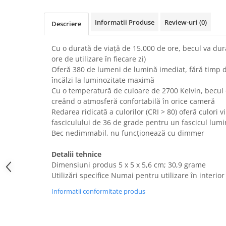
Uscatoare rufe
Informatii Produse
Review-uri
(0)
Utilaje si materiale de constructii
Descriere
Laptop, Tablete & Telefoane
Cu o durată de viață de 15.000 de ore, becul va dur
Accesorii tablete
ore de utilizare în fiecare zi)
Laptopuri si Accesorii
Oferă 380 de lumeni de lumină imediat, fără timp d
Telefoane Mobile & accesorii
încălzi la luminozitate maximă
Cu o temperatură de culoare de 2700 Kelvin, becul 
Wearable & Gadgeturi
creând o atmosferă confortabilă în orice cameră
Electrocasnice & Climatizare
Redarea ridicată a culorilor (CRI > 80) oferă culori vi
Accesorii si piese masini spalat
fasciculului de 36 de grade pentru un fascicul lumi
rufe si uscatoare
Bec nedimmabil, nu funcționează cu dimmer
Accesorii si piese masini spalat
vase
Detalii tehnice
Dimensiuni produs ‎5 x 5 x 5,6 cm; 30,9 grame
Aparate Frigorifice
Utilizări specifice Numai pentru utilizare în interior
Aparate Racire Aer
Informatii conformitate produs
Aragaze si cuptoare cu microunde
Climatizare & sisteme de incalzire
Electrocasnice pentru Bucatarie