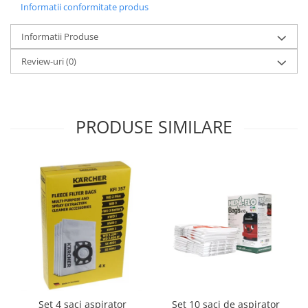
Retelistica & Supraveghere
Informatii conformitate produs
Servere, Componente & UPS
Informatii Produse
Telecomenzi garaj
Sport & Activitati in aer liber
Review-uri
(0)
Accesorii antrenament
Accesorii Fitness
Accesorii sportive
PRODUSE SIMILARE
Articole Voiaj
Camping
Ciclism
Sporturi acvatice
Sporturi de interior
TV, Audio & Foto
Aparate Foto & Accesorii
Audio HI-FI & Profesionale
Camere video si sport
Drone si Accesorii
Set 10 saci de aspirator
Set 4 saci aspirator