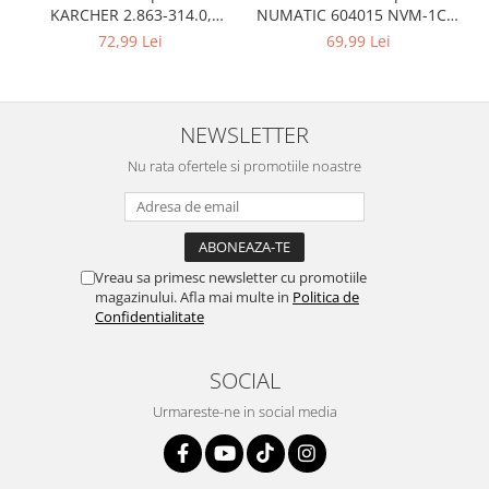
Home Cinema & Audio
NUMATIC 604015 NVM-1CH,
KARCHER 2.863-314.0,
Playere, Boxe & Casti
9L
compatibil cu WD, KWD, SE
69,99 Lei
72,99 Lei
Telescoape & Optica
Televizoare & accesorii
Bacanie
NEWSLETTER
Ambalaje cadouri
Nu rata ofertele si promotiile noastre
Cadouri
Curatenie si intretinere
Vreau sa primesc newsletter cu promotiile
magazinului. Afla mai multe in
Politica de
Confidentialitate
SOCIAL
Urmareste-ne in social media