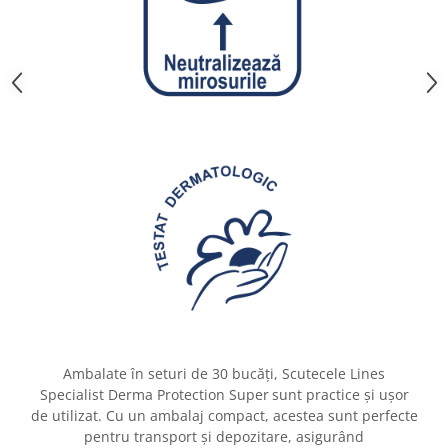
Gaming, Carti & Birotica
Birotica & Papetarie
Console, Jocuri & Accesorii
Ingrijire personala & Cosmetice
Accesorii aparate de ras electrice
Accesorii aparate hair styling
Aparate & Accesorii ingrijire
personala
Aparate cosmetice
Articole Sanatate si Wellness
Consumabile sanitare
Cosmetice si produse ingrijire
personala
Igiena dentara
Ambalate în seturi de 30 bucăți, Scutecele Lines
Jucarii, Copii & Bebe
Specialist Derma Protection Super
sunt practice și ușor
Camera copilului
de utilizat. Cu un ambalaj compact, acestea sunt perfecte
Hrana bebelusi
pentru transport și depozitare, asigurând