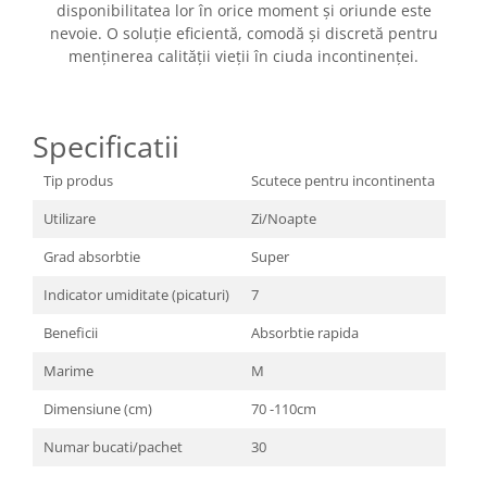
disponibilitatea lor în orice moment și oriunde este
Igiena si ingrijire
nevoie. O soluție eficientă, comodă și discretă pentru
Jucarii si Jocuri
menținerea calității vieții în ciuda incontinenței.
Maternitate
Petshop
Accesorii animale de companie
Specificatii
Acvaristica
Tip produs
Scutece pentru incontinenta
Castroane si adapatori animale
Igiena animale de companie
Utilizare
Zi/Noapte
Mobila si transport animale de
Grad absorbtie
Super
companie
Zgarzi, lese si hamuri
Indicator umiditate (picaturi)
7
PC, Periferice & Software
Beneficii
Absorbtie rapida
Componente PC
Marime
M
Desktop PC & Monitoare
Dimensiune (cm)
70 -110cm
Imprimante, Scanere &
Consumabile
Numar bucati/pachet
30
Periferice PC