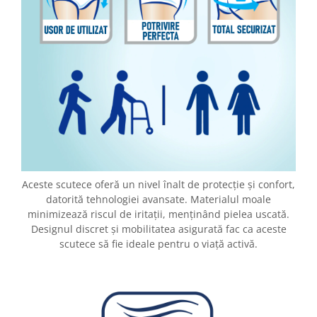
Fiare de calcat si masini de cusut
Ingrijire Locuinta
Purificatoare de aer
Fashion
Bijuterii
Ceasuri barbatesti
Ceasuri dama
Cutii, curele si accesorii ceasuri
Genti si accesorii barbati
Genti si accesorii femei
Aceste scutece oferă un nivel înalt de protecție și confort,
Imbracaminte barbati
datorită tehnologiei avansate. Materialul moale
minimizează riscul de iritații, menținând pielea uscată.
Imbracaminte femei
Designul discret și mobilitatea asigurată fac ca aceste
Imbracaminte si Incaltaminte copii
scutece să fie ideale pentru o viață activă.
Incaltaminte barbati
Incaltaminte femei
Ochelari de soare
Ochelari de vedere