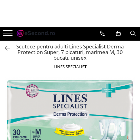
TOATE PRODUSELE
Auto Moto
Accesorii Auto
Scutece pentru adulti Lines Specialist Derma
Anvelope & Jante
Protection Super, 7 picaturi, marimea M, 30
bucati, unisex
Covorase auto
LINES SPECIALIST
Echipamente pentru Atelier
Electronice Auto
Intretinere & Cosmetica auto
Moto
Reparatii si echipamente auto
Trotinete electrice
Casa, Gradina & Bricolaj
Accesorii usi
Bucatarie & Servire