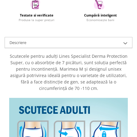
Uscatoare rufe
Utilaje si materiale de constructii
Testate si verificate
Cumpără inteligent
Produse la super prețuri
Economisește bani
Laptop, Tablete & Telefoane
Accesorii tablete
Laptopuri si Accesorii
Descriere
Telefoane Mobile & accesorii
Wearable & Gadgeturi
Scutecele pentru adulți Lines Specialist Derma Protection
Super, cu o absorbție de 7 picături, sunt soluția perfectă
Electrocasnice & Climatizare
pentru incontinență. Marimea M și designul unisex
Accesorii si piese masini spalat
asigură potrivirea ideală pentru o varietate de utilizatori,
rufe si uscatoare
fără a face distincție de gen, se adaptează la o
Accesorii si piese masini spalat
circumferință de 70 -110 cm.
vase
Aparate Frigorifice
Aparate Racire Aer
Aragaze si cuptoare cu microunde
Climatizare & sisteme de incalzire
Electrocasnice pentru Bucatarie