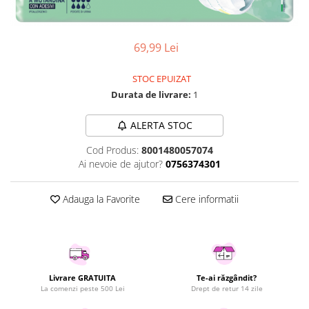
Curatenie si intretinere
Decoratiuni
Gradinarit
69,99 Lei
Hobby-uri creative
Iluminat & Electrice
STOC EPUIZAT
Jaluzele
Durata de livrare:
1
Kit-uri automatizari porti si usi
ALERTA STOC
garaj
Mobila dormitor
Cod Produs:
8001480057074
Mobila gradina & terasa
Ai nevoie de ajutor?
0756374301
Mobila Living & Dining
Organizare si depozitare
Adauga la Favorite
Cere informatii
Rafturi
Sanitare
Scule electrice si unelte
Silicon, spume si solutii tehnice
Livrare GRATUITA
Te-ai răzgândit?
Sisteme Incalzire
La comenzi peste 500 Lei
Drept de retur 14 zile
Textile si covoare