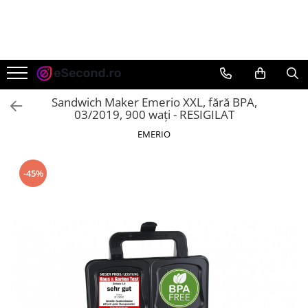
TOATE PRODUSELE
Auto Moto
Accesorii Auto
Sandwich Maker Emerio XXL, fără BPA,
Anvelope & Jante
03/2019, 900 wați - RESIGILAT
Covorase auto
EMERIO
Echipamente pentru Atelier
Electronice Auto
-45%
Intretinere & Cosmetica auto
Moto
Reparatii si echipamente auto
Trotinete electrice
Casa, Gradina & Bricolaj
Accesorii usi
Bucatarie & Servire