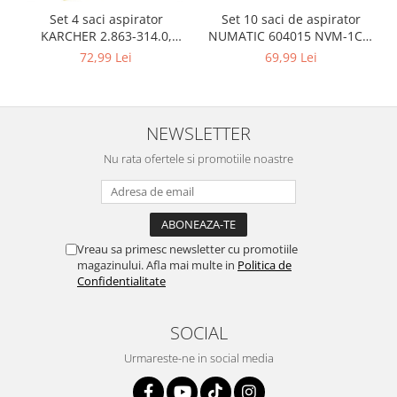
Igiena si ingrijire
Set 10 saci de aspirator
Set 4 saci aspirator
Jucarii si Jocuri
NUMATIC 604015 NVM-1CH,
KARCHER 2.863-314.0,
9L
compatibil cu WD, KWD, SE
Maternitate
69,99 Lei
72,99 Lei
Petshop
Accesorii animale de companie
Acvaristica
NEWSLETTER
Castroane si adapatori animale
Nu rata ofertele si promotiile noastre
Igiena animale de companie
Mobila si transport animale de
companie
Zgarzi, lese si hamuri
Vreau sa primesc newsletter cu promotiile
PC, Periferice & Software
magazinului. Afla mai multe in
Politica de
Confidentialitate
Componente PC
Desktop PC & Monitoare
SOCIAL
Imprimante, Scanere &
Consumabile
Urmareste-ne in social media
Periferice PC