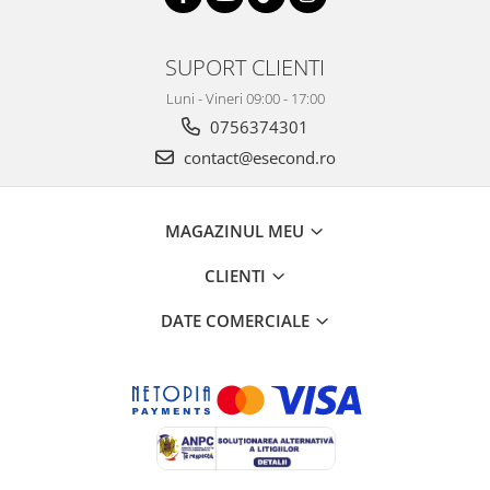
Retelistica & Supraveghere
Servere, Componente & UPS
Telecomenzi garaj
SUPORT CLIENTI
Sport & Activitati in aer liber
Luni - Vineri 09:00 - 17:00
Accesorii antrenament
0756374301
Accesorii Fitness
contact@esecond.ro
Accesorii sportive
Articole Voiaj
MAGAZINUL MEU
Camping
Ciclism
CLIENTI
Sporturi acvatice
DATE COMERCIALE
Sporturi de interior
TV, Audio & Foto
Aparate Foto & Accesorii
Audio HI-FI & Profesionale
Camere video si sport
Drone si Accesorii