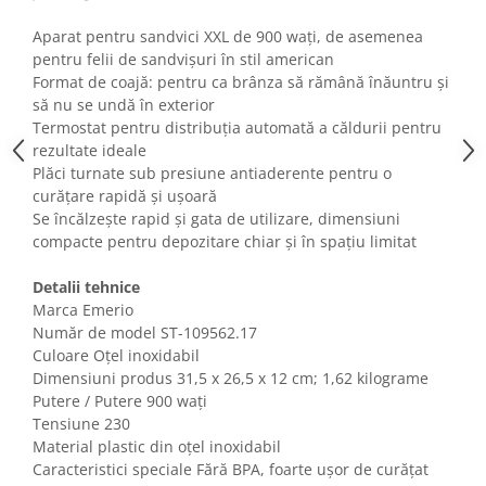
Fiare de calcat si masini de cusut
Aparat pentru sandvici XXL de 900 wați, de asemenea
Ingrijire Locuinta
pentru felii de sandvișuri în stil american
Purificatoare de aer
Format de coajă: pentru ca brânza să rămână înăuntru și
Fashion
să nu se undă în exterior
Termostat pentru distribuția automată a căldurii pentru
Bijuterii
rezultate ideale
Ceasuri barbatesti
Plăci turnate sub presiune antiaderente pentru o
Ceasuri dama
curățare rapidă și ușoară
Cutii, curele si accesorii ceasuri
Se încălzește rapid și gata de utilizare, dimensiuni
compacte pentru depozitare chiar și în spațiu limitat
Genti si accesorii barbati
Genti si accesorii femei
Detalii tehnice
Imbracaminte barbati
Marca Emerio
Imbracaminte femei
Număr de model ST-109562.17
Culoare Oțel inoxidabil
Imbracaminte si Incaltaminte copii
Dimensiuni produs ‎31,5 x 26,5 x 12 cm; 1,62 kilograme
Incaltaminte barbati
Putere / Putere 900 wați
Incaltaminte femei
Tensiune 230
Ochelari de soare
Material plastic din oțel inoxidabil
Caracteristici speciale Fără BPA, foarte ușor de curățat
Ochelari de vedere