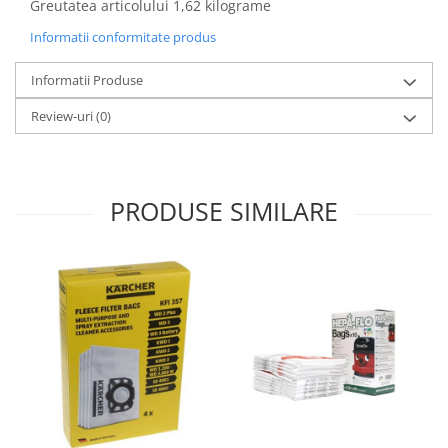
Greutatea articolului 1,62 kilograme
Gaming, Carti & Birotica
Informatii conformitate produs
Birotica & Papetarie
Console, Jocuri & Accesorii
Informatii Produse
Ingrijire personala & Cosmetice
Review-uri
(0)
Accesorii aparate de ras electrice
Accesorii aparate hair styling
Aparate & Accesorii ingrijire
personala
PRODUSE SIMILARE
Aparate cosmetice
Articole Sanatate si Wellness
Consumabile sanitare
Cosmetice si produse ingrijire
personala
Igiena dentara
Jucarii, Copii & Bebe
Camera copilului
Hrana bebelusi