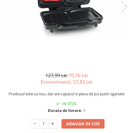
Curatenie si intretinere
Decoratiuni
Gradinarit
Hobby-uri creative
Iluminat & Electrice
Jaluzele
Kit-uri automatizari porti si usi
garaj
Mobila dormitor
Mobila gradina & terasa
127,99 Lei
70,16 Lei
Mobila Living & Dining
Economisesti:
57,83
Lei
Organizare si depozitare
Rafturi
Produsul este ca nou, dar are capacul si placa de jos putin zgariate
Sanitare
IN STOC
Scule electrice si unelte
Durata de livrare:
1
Silicon, spume si solutii tehnice
ADAUGA IN COS
Sisteme Incalzire
Textile si covoare