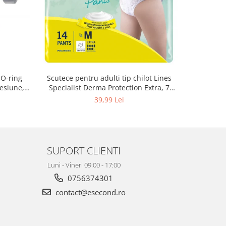
 O-ring
Scutece pentru adulti tip chilot Lines
Set antic
esiune,
Specialist Derma Protection Extra, 7
spa
3, K4
picaturi, marimea M, 14 bucati
48
39,99 Lei
SUPORT CLIENTI
Luni - Vineri 09:00 - 17:00
0756374301
contact@esecond.ro