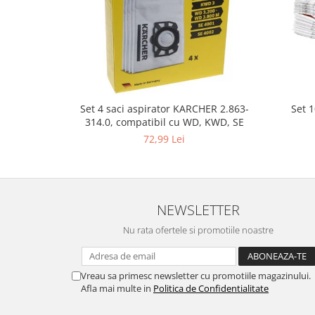
Gaming, Carti & Birotica
Birotica & Papetarie
Console, Jocuri & Accesorii
Ingrijire personala & Cosmetice
Accesorii aparate de ras electrice
Accesorii aparate hair styling
Set 
Set 4 saci aspirator KARCHER 2.863-
314.0, compatibil cu WD, KWD, SE
Aparate & Accesorii ingrijire
72,99 Lei
personala
Aparate cosmetice
Articole Sanatate si Wellness
Consumabile sanitare
NEWSLETTER
Cosmetice si produse ingrijire
personala
Nu rata ofertele si promotiile noastre
Igiena dentara
Jucarii, Copii & Bebe
Vreau sa primesc newsletter cu promotiile magazinului.
Camera copilului
Afla mai multe in
Politica de Confidentialitate
Hrana bebelusi