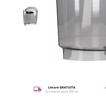
Curatenie si intretinere
Decoratiuni
Gradinarit
Hobby-uri creative
Iluminat & Electrice
Jaluzele
Kit-uri automatizari porti si usi
garaj
Mobila dormitor
Mobila gradina & terasa
Mobila Living & Dining
Organizare si depozitare
Rafturi
Sanitare
Scule electrice si unelte
Livrare GRATUITA
La comenzi peste 500 Lei
Silicon, spume si solutii tehnice
Sisteme Incalzire
Textile si covoare