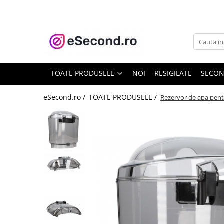
TOATE PRODUSELE
Auto Moto
Accesorii Auto
TOATE PRODUSELE
NOI
RESIGILATE
SECO
Anvelope & Jante
Covorase auto
eSecond.ro /
TOATE PRODUSELE /
Rezervor de apa pen
Echipamente pentru Atelier
Electronice Auto
Intretinere & Cosmetica auto
Moto
Reparatii si echipamente auto
Trotinete electrice
Casa, Gradina & Bricolaj
Accesorii usi
Bucatarie & Servire