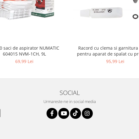
10 saci de aspirator NUMATIC
Racord cu clema si garnitura
604015 NVM-1CH, 9L
pentru aparat de spalat cu pr
KARCHER 4.064-047.0, K2, K
69,99 Lei
95,99 Lei
SOCIAL
Urmareste-ne in social media