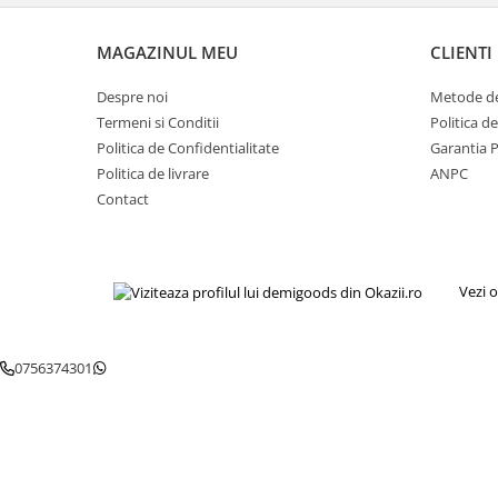
Igiena si ingrijire
Jucarii si Jocuri
MAGAZINUL MEU
CLIENTI
Maternitate
Despre noi
Metode de
Petshop
Termeni si Conditii
Politica d
Accesorii animale de companie
Politica de Confidentialitate
Garantia 
Acvaristica
Politica de livrare
ANPC
Castroane si adapatori animale
Contact
Igiena animale de companie
Mobila si transport animale de
companie
Vezi o
Zgarzi, lese si hamuri
PC, Periferice & Software
Componente PC
0756374301
Desktop PC & Monitoare
Imprimante, Scanere &
Consumabile
Periferice PC