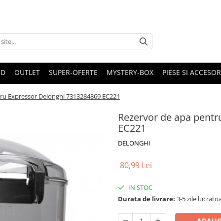
ND
OUTLET
SUPER-OFERTE
MYSTERY-BOX
PIESE SI ACCESO
tru Expressor Delonghi 7313284869 EC221
Rezervor de apa pentr
EC221
DELONGHI
80,99 Lei
IN STOC
Durata de livrare:
3-5 zile lucrato
ADAUG