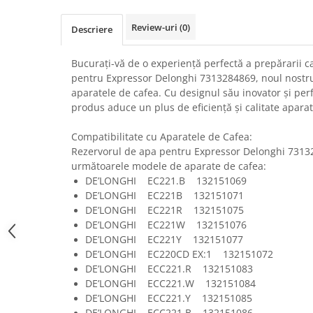
Uscatoare rufe
Review-uri
(0)
Descriere
Utilaje si materiale de constructii
Laptop, Tablete & Telefoane
Bucurați-vă de o experiență perfectă a prepărarii c
Accesorii tablete
pentru Expressor Delonghi 7313284869, noul nost
Laptopuri si Accesorii
aparatele de cafea. Cu designul său inovator și per
produs aduce un plus de eficiență și calitate aparat
Telefoane Mobile & accesorii
Wearable & Gadgeturi
Compatibilitate cu Aparatele de Cafea:
Electrocasnice & Climatizare
Rezervorul de apa pentru Expressor Delonghi 7313
următoarele modele de aparate de cafea:
Accesorii si piese masini spalat
DE’LONGHI EC221.B 132151069
rufe si uscatoare
DE’LONGHI EC221B 132151071
Accesorii si piese masini spalat
DE’LONGHI EC221R 132151075
vase
DE’LONGHI EC221W 132151076
Aparate Frigorifice
DE’LONGHI EC221Y 132151077
Aparate Racire Aer
DE’LONGHI EC220CD EX:1 132151072
Aragaze si cuptoare cu microunde
DE’LONGHI ECC221.R 132151083
DE’LONGHI ECC221.W 132151084
Climatizare & sisteme de incalzire
DE’LONGHI ECC221.Y 132151085
Electrocasnice pentru Bucatarie
DE’LONGHI ECC221.B 132151086