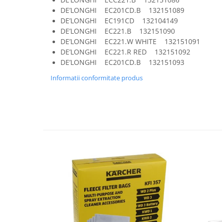
Fiare de calcat si masini de cusut
DE’LONGHI EC201CD.B 132151089
Ingrijire Locuinta
DE’LONGHI EC191CD 132104149
DE’LONGHI EC221.B 132151090
Purificatoare de aer
DE’LONGHI EC221.W WHITE 132151091
Fashion
DE’LONGHI EC221.R RED 132151092
Bijuterii
DE’LONGHI EC201CD.B 132151093
Ceasuri barbatesti
Informatii conformitate produs
Ceasuri dama
Cutii, curele si accesorii ceasuri
Genti si accesorii barbati
Genti si accesorii femei
Imbracaminte barbati
Imbracaminte femei
Imbracaminte si Incaltaminte copii
Incaltaminte barbati
Incaltaminte femei
Ochelari de soare
Ochelari de vedere