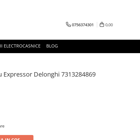
0756374301
0,00
RII ELECTROCASNICE
BLOG
u Expressor Delonghi 7313284869
are
A IN COS