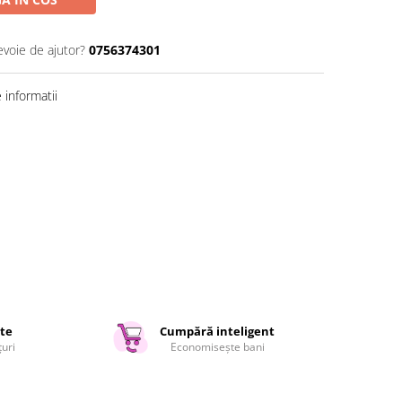
evoie de ajutor?
0756374301
informatii
ate
Cumpără inteligent
țuri
Economisește bani