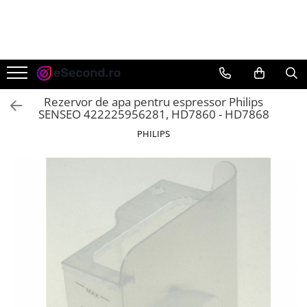
TOATE PRODUSELE
Auto Moto
Accesorii Auto
Rezervor de apa pentru espressor Philips
Anvelope & Jante
SENSEO 422225956281, HD7860 - HD7868
Covorase auto
PHILIPS
Echipamente pentru Atelier
Electronice Auto
Intretinere & Cosmetica auto
Moto
Reparatii si echipamente auto
Trotinete electrice
Casa, Gradina & Bricolaj
Accesorii usi
Bucatarie & Servire