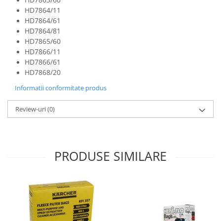
Gaming, Carti & Birotica
HD7864/11
HD7864/61
Birotica & Papetarie
HD7864/81
Console, Jocuri & Accesorii
HD7865/60
Ingrijire personala & Cosmetice
HD7866/11
HD7866/61
Accesorii aparate de ras electrice
HD7868/20
Accesorii aparate hair styling
Aparate & Accesorii ingrijire
Informatii conformitate produs
personala
Review-uri
(0)
Aparate cosmetice
Articole Sanatate si Wellness
Consumabile sanitare
Cosmetice si produse ingrijire
PRODUSE SIMILARE
personala
Igiena dentara
Jucarii, Copii & Bebe
Camera copilului
Hrana bebelusi