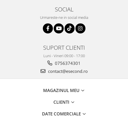
Retelistica & Supraveghere
SOCIAL
Servere, Componente & UPS
Telecomenzi garaj
Urmareste-ne in social media
Sport & Activitati in aer liber
Accesorii antrenament
Accesorii Fitness
SUPORT CLIENTI
Accesorii sportive
Articole Voiaj
Luni - Vineri 09:00 - 17:00
Camping
0756374301
Ciclism
contact@esecond.ro
Sporturi acvatice
Sporturi de interior
MAGAZINUL MEU
TV, Audio & Foto
Aparate Foto & Accesorii
CLIENTI
Audio HI-FI & Profesionale
DATE COMERCIALE
Camere video si sport
Drone si Accesorii