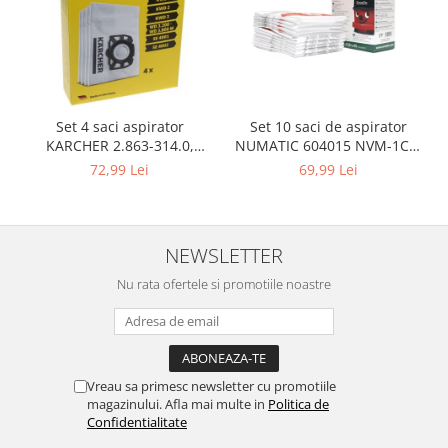
Igiena si ingrijire
Jucarii si Jocuri
Maternitate
Petshop
Accesorii animale de companie
Set 10 saci de aspirator
Set 4 saci aspirator
Acvaristica
NUMATIC 604015 NVM-1CH,
KARCHER 2.863-314.0,
9L
compatibil cu WD, KWD, SE
69,99 Lei
72,99 Lei
Castroane si adapatori animale
Igiena animale de companie
Mobila si transport animale de
companie
NEWSLETTER
Zgarzi, lese si hamuri
Nu rata ofertele si promotiile noastre
PC, Periferice & Software
Componente PC
Desktop PC & Monitoare
Imprimante, Scanere &
Vreau sa primesc newsletter cu promotiile
Consumabile
magazinului. Afla mai multe in
Politica de
Confidentialitate
Periferice PC