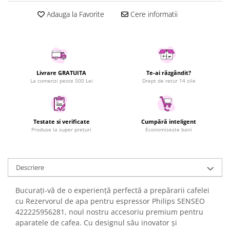
Uscatoare rufe
Adauga la Favorite
Cere informatii
Utilaje si materiale de constructii
Laptop, Tablete & Telefoane
Accesorii tablete
Laptopuri si Accesorii
Livrare GRATUITA
Te-ai răzgândit?
Telefoane Mobile & accesorii
La comenzi peste 500 Lei
Drept de retur 14 zile
Wearable & Gadgeturi
Electrocasnice & Climatizare
Testate si verificate
Cumpără inteligent
Accesorii si piese masini spalat
Produse la super prețuri
Economisește bani
rufe si uscatoare
Accesorii si piese masini spalat
vase
Descriere
Aparate Frigorifice
Aparate Racire Aer
Bucurați-vă de o experiență perfectă a prepărarii cafelei
Aragaze si cuptoare cu microunde
cu Rezervorul de apa pentru espressor Philips SENSEO
Climatizare & sisteme de incalzire
422225956281, noul nostru accesoriu premium pentru
aparatele de cafea. Cu designul său inovator și
Electrocasnice pentru Bucatarie