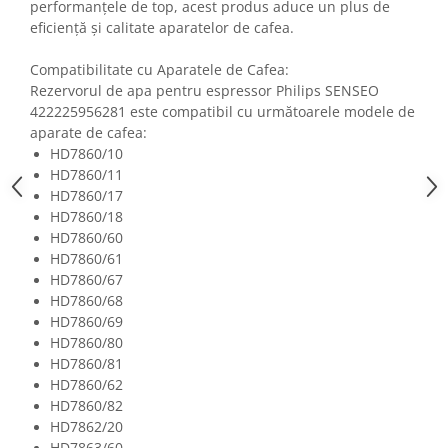
performanțele de top, acest produs aduce un plus de
Fiare de calcat si masini de cusut
eficiență și calitate aparatelor de cafea.
Ingrijire Locuinta
Purificatoare de aer
Compatibilitate cu Aparatele de Cafea:
Rezervorul de apa pentru espressor Philips SENSEO
Fashion
422225956281 este compatibil cu următoarele modele de
Bijuterii
aparate de cafea:
Ceasuri barbatesti
HD7860/10
Ceasuri dama
HD7860/11
HD7860/17
Cutii, curele si accesorii ceasuri
HD7860/18
Genti si accesorii barbati
HD7860/60
Genti si accesorii femei
HD7860/61
Imbracaminte barbati
HD7860/67
HD7860/68
Imbracaminte femei
HD7860/69
Imbracaminte si Incaltaminte copii
HD7860/80
Incaltaminte barbati
HD7860/81
Incaltaminte femei
HD7860/62
HD7860/82
Ochelari de soare
HD7862/20
Ochelari de vedere
HD7863/60