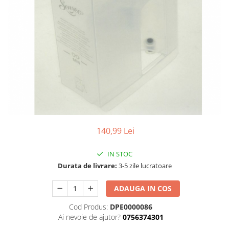
Curatenie si intretinere
Decoratiuni
Gradinarit
Hobby-uri creative
Iluminat & Electrice
Jaluzele
Kit-uri automatizari porti si usi
garaj
Mobila dormitor
Mobila gradina & terasa
140,99 Lei
Mobila Living & Dining
Organizare si depozitare
IN STOC
Rafturi
Durata de livrare:
3-5 zile lucratoare
Sanitare
Scule electrice si unelte
ADAUGA IN COS
Silicon, spume si solutii tehnice
Cod Produs:
DPE0000086
Sisteme Incalzire
Ai nevoie de ajutor?
0756374301
Textile si covoare