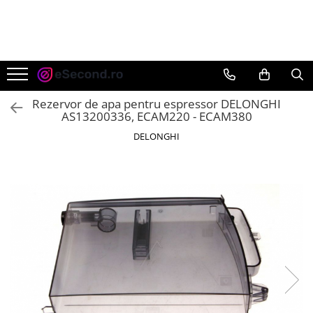
TOATE PRODUSELE
Auto Moto
Accesorii Auto
Rezervor de apa pentru espressor DELONGHI
Anvelope & Jante
AS13200336, ECAM220 - ECAM380
Covorase auto
DELONGHI
Echipamente pentru Atelier
Electronice Auto
Intretinere & Cosmetica auto
Moto
Reparatii si echipamente auto
Trotinete electrice
Casa, Gradina & Bricolaj
Accesorii usi
Bucatarie & Servire