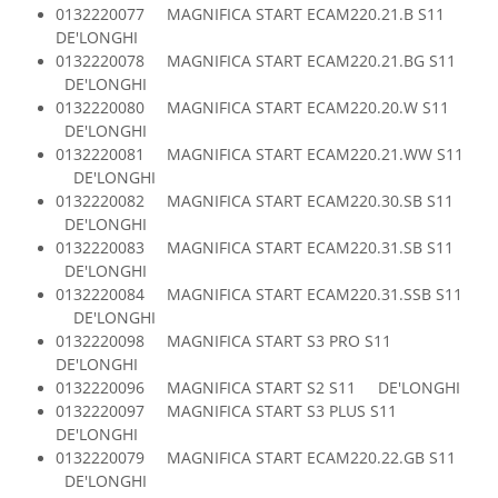
0132220077 MAGNIFICA START ECAM220.21.B S11
Fiare de calcat si masini de cusut
DE'LONGHI
Ingrijire Locuinta
0132220078 MAGNIFICA START ECAM220.21.BG S11
Purificatoare de aer
DE'LONGHI
Fashion
0132220080 MAGNIFICA START ECAM220.20.W S11
DE'LONGHI
Bijuterii
0132220081 MAGNIFICA START ECAM220.21.WW S11
Ceasuri barbatesti
DE'LONGHI
Ceasuri dama
0132220082 MAGNIFICA START ECAM220.30.SB S11
Cutii, curele si accesorii ceasuri
DE'LONGHI
0132220083 MAGNIFICA START ECAM220.31.SB S11
Genti si accesorii barbati
DE'LONGHI
Genti si accesorii femei
0132220084 MAGNIFICA START ECAM220.31.SSB S11
Imbracaminte barbati
DE'LONGHI
Imbracaminte femei
0132220098 MAGNIFICA START S3 PRO S11
DE'LONGHI
Imbracaminte si Incaltaminte copii
0132220096 MAGNIFICA START S2 S11 DE'LONGHI
Incaltaminte barbati
0132220097 MAGNIFICA START S3 PLUS S11
Incaltaminte femei
DE'LONGHI
Ochelari de soare
0132220079 MAGNIFICA START ECAM220.22.GB S11
DE'LONGHI
Ochelari de vedere