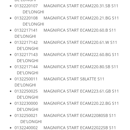
Igiena si ingrijire
0132220107 MAGNIFICA START ECAM220.31.SB S11
Jucarii si Jocuri
DE'LONGHI
0132220108 MAGNIFICA START ECAM220.21.BG S11
Maternitate
DE'LONGHI
Petshop
0132217141 MAGNIFICA START ECAM220.60.B S11
Accesorii animale de companie
DE'LONGHI
Acvaristica
0132217142 MAGNIFICA START ECAM220.61.W S11
DE'LONGHI
Castroane si adapatori animale
0132217143 MAGNIFICA START ECAM222.60.BG S11
Igiena animale de companie
DE'LONGHI
Mobila si transport animale de
0132217144 MAGNIFICA START ECAM220.80.SB S11
companie
DE'LONGHI
Zgarzi, lese si hamuri
0132250011 MAGNIFICA START S8LATTE S11
DE'LONGHI
PC, Periferice & Software
0132250025 MAGNIFICA START ECAM223.61.GB S11
Componente PC
DE'LONGHI
Desktop PC & Monitoare
0132230000 MAGNIFICA START ECAM220.22.BG S11
DE'LONGHI
Imprimante, Scanere &
0132250021 MAGNIFICA START ECAM22080SB S11
Consumabile
DE'LONGHI
Periferice PC
0132240002 MAGNIFICA START ECAM22022SB S11