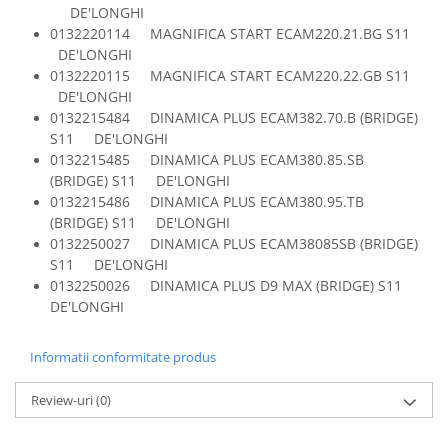
Retelistica & Supraveghere
DE'LONGHI
Servere, Componente & UPS
0132220114 MAGNIFICA START ECAM220.21.BG S11
Telecomenzi garaj
DE'LONGHI
0132220115 MAGNIFICA START ECAM220.22.GB S11
Sport & Activitati in aer liber
DE'LONGHI
Accesorii antrenament
0132215484 DINAMICA PLUS ECAM382.70.B (BRIDGE)
Accesorii Fitness
S11 DE'LONGHI
0132215485 DINAMICA PLUS ECAM380.85.SB
Accesorii sportive
(BRIDGE) S11 DE'LONGHI
Articole Voiaj
0132215486 DINAMICA PLUS ECAM380.95.TB
Camping
(BRIDGE) S11 DE'LONGHI
Ciclism
0132250027 DINAMICA PLUS ECAM38085SB (BRIDGE)
S11 DE'LONGHI
Sporturi acvatice
0132250026 DINAMICA PLUS D9 MAX (BRIDGE) S11
Sporturi de interior
DE'LONGHI
TV, Audio & Foto
Aparate Foto & Accesorii
Informatii conformitate produs
Audio HI-FI & Profesionale
Review-uri
(0)
Camere video si sport
Drone si Accesorii