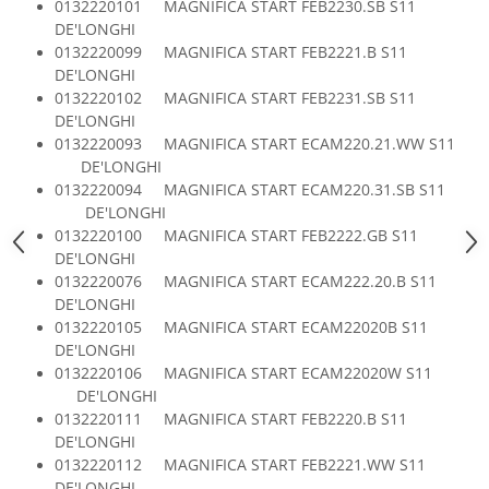
0132220101 MAGNIFICA START FEB2230.SB S11
Gaming, Carti & Birotica
DE'LONGHI
Birotica & Papetarie
0132220099 MAGNIFICA START FEB2221.B S11
DE'LONGHI
Console, Jocuri & Accesorii
0132220102 MAGNIFICA START FEB2231.SB S11
Ingrijire personala & Cosmetice
DE'LONGHI
Accesorii aparate de ras electrice
0132220093 MAGNIFICA START ECAM220.21.WW S11
DE'LONGHI
Accesorii aparate hair styling
0132220094 MAGNIFICA START ECAM220.31.SB S11
Aparate & Accesorii ingrijire
DE'LONGHI
personala
0132220100 MAGNIFICA START FEB2222.GB S11
Aparate cosmetice
DE'LONGHI
Articole Sanatate si Wellness
0132220076 MAGNIFICA START ECAM222.20.B S11
Consumabile sanitare
DE'LONGHI
0132220105 MAGNIFICA START ECAM22020B S11
Cosmetice si produse ingrijire
DE'LONGHI
personala
0132220106 MAGNIFICA START ECAM22020W S11
Igiena dentara
DE'LONGHI
Jucarii, Copii & Bebe
0132220111 MAGNIFICA START FEB2220.B S11
DE'LONGHI
Camera copilului
0132220112 MAGNIFICA START FEB2221.WW S11
Hrana bebelusi
DE'LONGHI