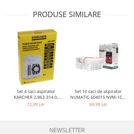
Home Cinema & Audio
Playere, Boxe & Casti
PRODUSE SIMILARE
Telescoape & Optica
Televizoare & accesorii
Bacanie
Ambalaje cadouri
Cadouri
Curatenie si intretinere
Set 10 saci de aspirator
Set 4 saci aspirator
NUMATIC 604015 NVM-1CH,
KARCHER 2.863-314.0,
9L
compatibil cu WD, KWD, SE
69,99 Lei
72,99 Lei
NEWSLETTER