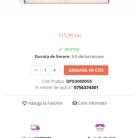
Curatenie si intretinere
Decoratiuni
Gradinarit
Hobby-uri creative
Iluminat & Electrice
115,99 Lei
Jaluzele
IN STOC
Kit-uri automatizari porti si usi
Durata de livrare:
3-5 zile lucratoare
garaj
Mobila dormitor
ADAUGA IN COS
Mobila gradina & terasa
Mobila Living & Dining
Cod Produs:
DPE0000059
Ai nevoie de ajutor?
0756374301
Organizare si depozitare
Rafturi
Adauga la Favorite
Cere informatii
Sanitare
Scule electrice si unelte
Silicon, spume si solutii tehnice
Sisteme Incalzire
Textile si covoare