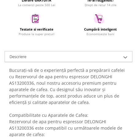
Livrare GRATUITA
Te-ai răzgândit?
La comenzi peste 500 Lei
Drept de retur 14 zile
Uscatoare rufe
Utilaje si materiale de constructii
Laptop, Tablete & Telefoane
Testate si verificate
Cumpără inteligent
Accesorii tablete
Produse la super prețuri
Economisește bani
Laptopuri si Accesorii
Telefoane Mobile & accesorii
Wearable & Gadgeturi
Descriere
Electrocasnice & Climatizare
Bucurați-vă de o experiență perfectă a prepărarii cafelei
Accesorii si piese masini spalat
cu Rezervorul de apa pentru espressor DELONGHI
rufe si uscatoare
AS13200336, noul nostru accesoriu premium pentru
Accesorii si piese masini spalat
aparatele de cafea. Cu designul său inovator și
vase
performanțele de top, acest produs aduce un plus de
Aparate Frigorifice
eficiență și calitate aparatelor de cafea.
Aparate Racire Aer
Compatibilitate cu Aparatele de Cafea:
Aragaze si cuptoare cu microunde
Rezervorul de apa pentru espressor DELONGHI
Climatizare & sisteme de incalzire
AS13200336 este compatibil cu următoarele modele de
Electrocasnice pentru Bucatarie
aparate de cafea: