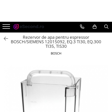
TOATE PRODUSELE
Auto Moto
Accesorii Auto
Rezervor de apa pentru espressor
Anvelope & Jante
BOSCH/SIEMENS 12015092, EQ.3 TI30, EQ.300
TI35, TIS30
Covorase auto
BOSCH
Echipamente pentru Atelier
Electronice Auto
Intretinere & Cosmetica auto
Moto
Reparatii si echipamente auto
Trotinete electrice
Casa, Gradina & Bricolaj
Accesorii usi
Bucatarie & Servire