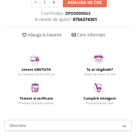
ADAUGA IN COS
Uscatoare rufe
Cod Produs:
DPE0000063
Utilaje si materiale de constructii
Ai nevoie de ajutor?
0756374301
Laptop, Tablete & Telefoane
Accesorii tablete
Adauga la Favorite
Cere informatii
Laptopuri si Accesorii
Telefoane Mobile & accesorii
Wearable & Gadgeturi
Electrocasnice & Climatizare
Livrare GRATUITA
Te-ai răzgândit?
Accesorii si piese masini spalat
La comenzi peste 500 Lei
Drept de retur 14 zile
rufe si uscatoare
Accesorii si piese masini spalat
vase
Testate si verificate
Cumpără inteligent
Aparate Frigorifice
Produse la super prețuri
Economisește bani
Aparate Racire Aer
Aragaze si cuptoare cu microunde
Climatizare & sisteme de incalzire
Descriere
Electrocasnice pentru Bucatarie