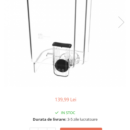
Curatenie si intretinere
Decoratiuni
Gradinarit
Hobby-uri creative
Iluminat & Electrice
Jaluzele
Kit-uri automatizari porti si usi
garaj
Mobila dormitor
Mobila gradina & terasa
Mobila Living & Dining
Organizare si depozitare
Rafturi
Sanitare
139,99 Lei
Scule electrice si unelte
IN STOC
Silicon, spume si solutii tehnice
Durata de livrare:
3-5 zile lucratoare
Sisteme Incalzire
Textile si covoare