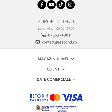
Retelistica & Supraveghere
Servere, Componente & UPS
Telecomenzi garaj
Sport & Activitati in aer liber
SUPORT CLIENTI
Accesorii antrenament
Luni - Vineri 09:00 - 17:00
Accesorii Fitness
0756374301
Accesorii sportive
contact@esecond.ro
Articole Voiaj
Camping
MAGAZINUL MEU
Ciclism
Sporturi acvatice
CLIENTI
Sporturi de interior
DATE COMERCIALE
TV, Audio & Foto
Aparate Foto & Accesorii
Audio HI-FI & Profesionale
Camere video si sport
Drone si Accesorii