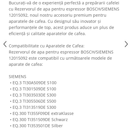
Bucurați-vă de o experiență perfectă a prepărarii cafelei
Fiare de calcat si masini de cusut
cu Rezervorul de apa pentru espressor BOSCH/SIEMENS
Ingrijire Locuinta
12015092, noul nostru accesoriu premium pentru
Purificatoare de aer
aparatele de cafea. Cu designul său inovator și
Fashion
performanțele de top, acest produs aduce un plus de
eficiență și calitate aparatelor de cafea.
Bijuterii
Ceasuri barbatesti
Compatibilitate cu Aparatele de Cafea:
Ceasuri dama
Rezervorul de apa pentru espressor BOSCH/SIEMENS
12015092 este compatibil cu următoarele modele de
Cutii, curele si accesorii ceasuri
aparate de cafea:
Genti si accesorii barbati
Genti si accesorii femei
SIEMENS
Imbracaminte barbati
• EQ.3 TI30A509DE S100
• EQ.3 TI301509DE S100
Imbracaminte femei
• EQ.3 TI303503DE S300
Imbracaminte si Incaltaminte copii
• EQ.3 TI305506DE S500
Incaltaminte barbati
• EQ.3 TI313519DE S300
Incaltaminte femei
• EQ.300 TI355F09DE extraKlasse
Ochelari de soare
• EQ.300 TI351509DE Schwarz
• EQ.300 TI353501DE Silber
Ochelari de vedere