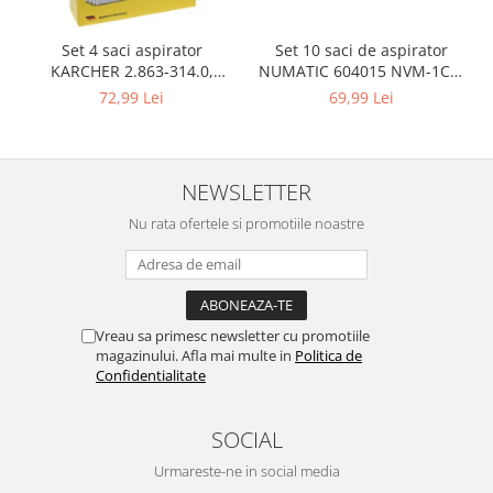
Igiena si ingrijire
Jucarii si Jocuri
Set 10 saci de aspirator
Set 4 saci aspirator
Maternitate
NUMATIC 604015 NVM-1CH,
KARCHER 2.863-314.0,
9L
compatibil cu WD, KWD, SE
Petshop
69,99 Lei
72,99 Lei
Accesorii animale de companie
Acvaristica
NEWSLETTER
Castroane si adapatori animale
Igiena animale de companie
Nu rata ofertele si promotiile noastre
Mobila si transport animale de
companie
Zgarzi, lese si hamuri
PC, Periferice & Software
Vreau sa primesc newsletter cu promotiile
magazinului. Afla mai multe in
Politica de
Componente PC
Confidentialitate
Desktop PC & Monitoare
Imprimante, Scanere &
SOCIAL
Consumabile
Periferice PC
Urmareste-ne in social media