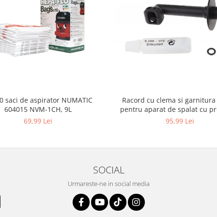
10 saci de aspirator NUMATIC
Racord cu clema si garnitura
604015 NVM-1CH, 9L
pentru aparat de spalat cu pr
KARCHER 4.064-047.0, K2, K
69,99 Lei
95,99 Lei
SOCIAL
Urmareste-ne in social media