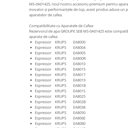
MS-0A01425, noul nostru accesoriu premium pentru aparat
Uscatoare rufe
inovator și performanțele de top, acest produs aduce un plu
Utilaje si materiale de constructii
aparatelor de cafea.
Laptop, Tablete & Telefoane
Compatibilitate cu Aparatele de Cafea:
Accesorii tablete
Rezervorul de apa GROUPE SEB MS-0A01425 este compatib
aparate de cafea:
Laptopuri si Accesorii
Espressor KRUPS EA8000
Telefoane Mobile & accesorii
Espressor KRUPS EA8004
Wearable & Gadgeturi
Espressor KRUPS EA8005
Espressor KRUPS EA800R
Electrocasnice & Climatizare
Espressor KRUPS EA8010
Accesorii si piese masini spalat
Espressor KRUPS EA8015
rufe si uscatoare
Espressor KRUPS EA8017
Espressor KRUPS EA8019
Accesorii si piese masini spalat
Espressor KRUPS EA801B
vase
Espressor KRUPS EA801S
Aparate Frigorifice
Espressor KRUPS EA8025
Espressor KRUPS EA802B
Aparate Racire Aer
Espressor KRUPS EA8038
Aragaze si cuptoare cu microunde
Espressor KRUPS EA8050
Climatizare & sisteme de incalzire
Espressor KRUPS EA806E
Espressor KRUPS EA8080
Electrocasnice pentru Bucatarie