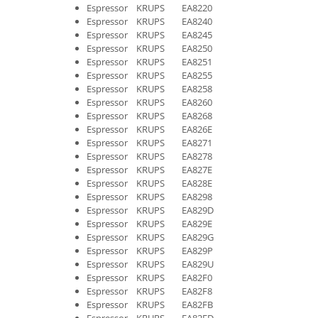
Espressor KRUPS EA8220
Gaming, Carti & Birotica
Espressor KRUPS EA8240
Birotica & Papetarie
Espressor KRUPS EA8245
Espressor KRUPS EA8250
Console, Jocuri & Accesorii
Espressor KRUPS EA8251
Ingrijire personala & Cosmetice
Espressor KRUPS EA8255
Espressor KRUPS EA8258
Accesorii aparate de ras electrice
Espressor KRUPS EA8260
Accesorii aparate hair styling
Espressor KRUPS EA8268
Aparate & Accesorii ingrijire
Espressor KRUPS EA826E
personala
Espressor KRUPS EA8271
Espressor KRUPS EA8278
Aparate cosmetice
Espressor KRUPS EA827E
Articole Sanatate si Wellness
Espressor KRUPS EA828E
Consumabile sanitare
Espressor KRUPS EA8298
Espressor KRUPS EA829D
Cosmetice si produse ingrijire
Espressor KRUPS EA829E
personala
Espressor KRUPS EA829G
Igiena dentara
Espressor KRUPS EA829P
Espressor KRUPS EA829U
Jucarii, Copii & Bebe
Espressor KRUPS EA82F0
Camera copilului
Espressor KRUPS EA82F8
Espressor KRUPS EA82FB
Hrana bebelusi