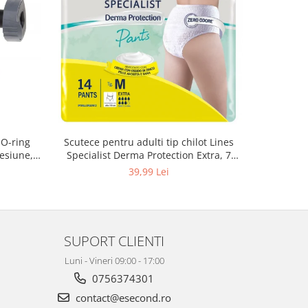
 O-ring
Scutece pentru adulti tip chilot Lines
Set 20 t
esiune,
Specialist Derma Protection Extra, 7
XS300010
3, K4
picaturi, marimea M, 14 bucati
39,99 Lei
SUPORT CLIENTI
Luni - Vineri 09:00 - 17:00
0756374301
contact@esecond.ro