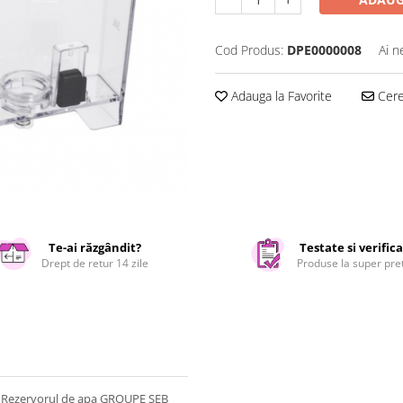
Cod Produs:
DPE0000008
Ai n
Adauga la Favorite
Cere 
Te-ai răzgândit?
Testate si verific
Drept de retur 14 zile
Produse la super pre
 cu Rezervorul de apa GROUPE SEB