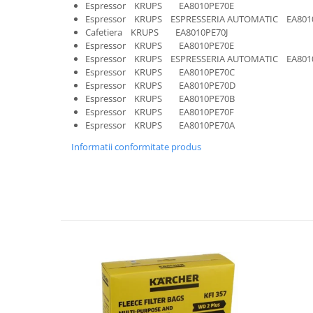
Retelistica & Supraveghere
Espressor KRUPS EA8010PE70E
Servere, Componente & UPS
Espressor KRUPS ESPRESSERIA AUTOMATIC EA801
Cafetiera KRUPS EA8010PE70J
Telecomenzi garaj
Espressor KRUPS EA8010PE70E
Sport & Activitati in aer liber
Espressor KRUPS ESPRESSERIA AUTOMATIC EA801
Espressor KRUPS EA8010PE70C
Accesorii antrenament
Espressor KRUPS EA8010PE70D
Accesorii Fitness
Espressor KRUPS EA8010PE70B
Espressor KRUPS EA8010PE70F
Accesorii sportive
Espressor KRUPS EA8010PE70A
Articole Voiaj
Informatii conformitate produs
Camping
Ciclism
Sporturi acvatice
Sporturi de interior
TV, Audio & Foto
Aparate Foto & Accesorii
Audio HI-FI & Profesionale
Camere video si sport
Drone si Accesorii