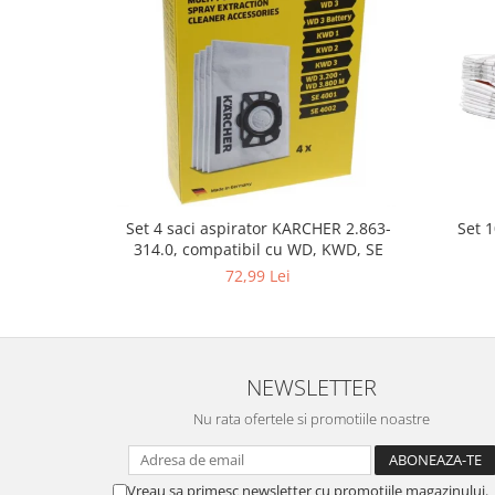
Home Cinema & Audio
Playere, Boxe & Casti
Telescoape & Optica
Televizoare & accesorii
Bacanie
Ambalaje cadouri
Cadouri
Curatenie si intretinere
Set 
Set 4 saci aspirator KARCHER 2.863-
314.0, compatibil cu WD, KWD, SE
72,99 Lei
NEWSLETTER
Nu rata ofertele si promotiile noastre
Vreau sa primesc newsletter cu promotiile magazinului.