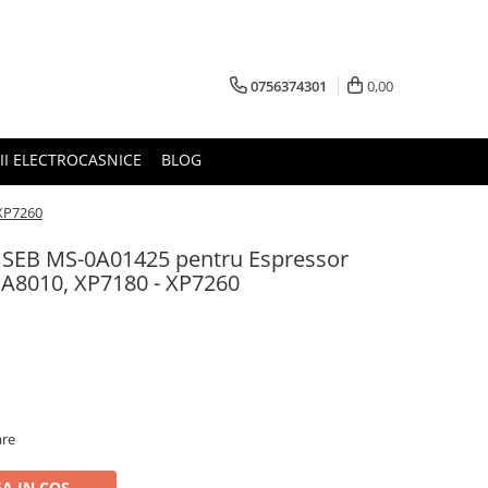
0756374301
0,00
RII ELECTROCASNICE
BLOG
 XP7260
SEB MS-0A01425 pentru Espressor
EA8010, XP7180 - XP7260
are
A IN COS