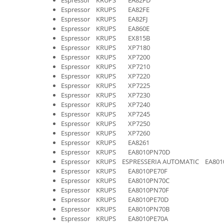
Espressor KRUPS EA82FD
Igiena si ingrijire
Espressor KRUPS EA82FE
Jucarii si Jocuri
Espressor KRUPS EA82FJ
Espressor KRUPS EA860E
Maternitate
Espressor KRUPS EX815B
Petshop
Espressor KRUPS XP7180
Espressor KRUPS XP7200
Accesorii animale de companie
Espressor KRUPS XP7210
Acvaristica
Espressor KRUPS XP7220
Castroane si adapatori animale
Espressor KRUPS XP7225
Espressor KRUPS XP7230
Igiena animale de companie
Espressor KRUPS XP7240
Mobila si transport animale de
Espressor KRUPS XP7245
companie
Espressor KRUPS XP7250
Espressor KRUPS XP7260
Zgarzi, lese si hamuri
Espressor KRUPS EA8261
PC, Periferice & Software
Espressor KRUPS EA8010PN70D
Espressor KRUPS ESPRESSERIA AUTOMATIC EA801
Componente PC
Espressor KRUPS EA8010PE70F
Desktop PC & Monitoare
Espressor KRUPS EA8010PN70C
Imprimante, Scanere &
Espressor KRUPS EA8010PN70F
Consumabile
Espressor KRUPS EA8010PE70D
Espressor KRUPS EA8010PN70B
Periferice PC
Espressor KRUPS EA8010PE70A