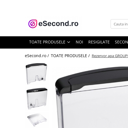
TOATE PRODUSELE
Auto Moto
Accesorii Auto
TOATE PRODUSELE
NOI
RESIGILATE
SECO
Anvelope & Jante
Covorase auto
eSecond.ro /
TOATE PRODUSELE /
Rezervor apa GROUPE
Echipamente pentru Atelier
Electronice Auto
Intretinere & Cosmetica auto
Moto
Reparatii si echipamente auto
Trotinete electrice
Casa, Gradina & Bricolaj
Accesorii usi
Bucatarie & Servire