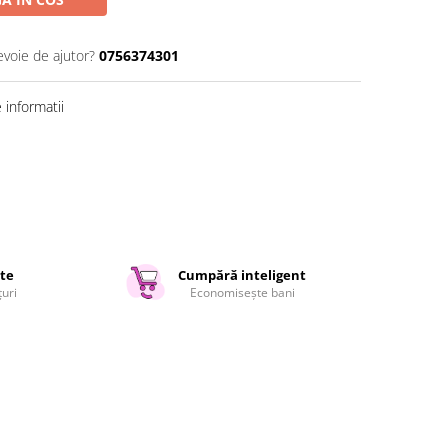
evoie de ajutor?
0756374301
informatii
ate
Cumpără inteligent
țuri
Economisește bani