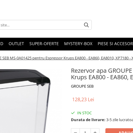
ND
OUTLET
SUPER-OFERTE
MYSTERY-BOX
PIESE SI ACCESO
 SEB MS-0A01425 pentru Espressor Krups EA800 - EA860, EA8010, XP7180 -
Rezervor apa GROUPE 
Krups EA800 - EA860, 
GROUPE SEB
128,23 Lei
IN STOC
Durata de livrare:
3-5 zile lucrato
ADAUG