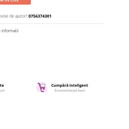
evoie de ajutor?
0756374301
informatii
ate
Cumpără inteligent
țuri
Economisește bani