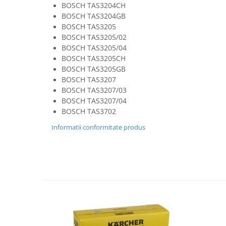
BOSCH TAS3204CH
Fiare de calcat si masini de cusut
BOSCH TAS3204GB
Ingrijire Locuinta
BOSCH TAS3205
Purificatoare de aer
BOSCH TAS3205/02
Fashion
BOSCH TAS3205/04
BOSCH TAS3205CH
Bijuterii
BOSCH TAS3205GB
Ceasuri barbatesti
BOSCH TAS3207
Ceasuri dama
BOSCH TAS3207/03
BOSCH TAS3207/04
Cutii, curele si accesorii ceasuri
BOSCH TAS3702
Genti si accesorii barbati
Genti si accesorii femei
Informatii conformitate produs
Imbracaminte barbati
Imbracaminte femei
Imbracaminte si Incaltaminte copii
Incaltaminte barbati
Incaltaminte femei
Ochelari de soare
Ochelari de vedere