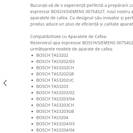
Bucurați-vă de o experiență perfectă a prepărarii c
Uscatoare rufe
espressor BOSCH/SIEMENS 00754527, noul nostru 
Utilaje si materiale de constructii
aparatele de cafea. Cu designul său inovator și per
Laptop, Tablete & Telefoane
produs aduce un plus de eficiență și calitate aparat
Accesorii tablete
Compatibilitate cu Aparatele de Cafea:
Laptopuri si Accesorii
Rezervorul apa espressor BOSCH/SIEMENS 00754527
Telefoane Mobile & accesorii
următoarele modele de aparate de cafea:
Wearable & Gadgeturi
BOSCH TAS3202
BOSCH TAS3202/03
Electrocasnice & Climatizare
BOSCH TAS3202CH
Accesorii si piese masini spalat
BOSCH TAS3202GB
rufe si uscatoare
BOSCH TAS3202UC
Accesorii si piese masini spalat
BOSCH TAS3203
vase
BOSCH TAS3203/02
Aparate Frigorifice
BOSCH TAS3203/04
BOSCH TAS3203CH
Aparate Racire Aer
BOSCH TAS3203GB
Aragaze si cuptoare cu microunde
BOSCH TAS3204
Climatizare & sisteme de incalzire
BOSCH TAS3204/03
Electrocasnice pentru Bucatarie
BOSCH TAS3204/04