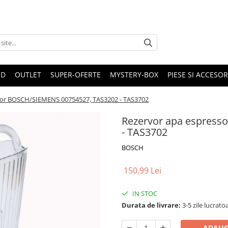
ND
OUTLET
SUPER-OFERTE
MYSTERY-BOX
PIESE SI ACCESO
sor BOSCH/SIEMENS 00754527, TAS3202 - TAS3702
Rezervor apa espress
- TAS3702
BOSCH
150,99 Lei
IN STOC
Durata de livrare:
3-5 zile lucrato
ADAUG