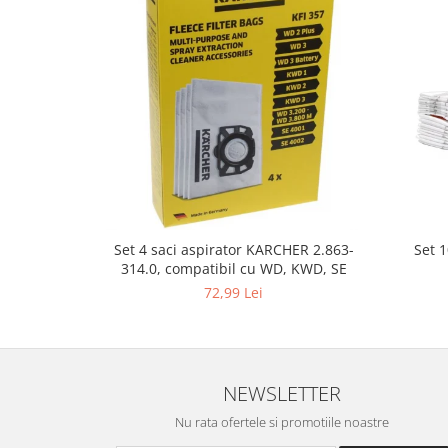
Gaming, Carti & Birotica
Birotica & Papetarie
Console, Jocuri & Accesorii
Ingrijire personala & Cosmetice
Accesorii aparate de ras electrice
Accesorii aparate hair styling
Aparate & Accesorii ingrijire
personala
Aparate cosmetice
Set 
Set 4 saci aspirator KARCHER 2.863-
Articole Sanatate si Wellness
314.0, compatibil cu WD, KWD, SE
Consumabile sanitare
72,99 Lei
Cosmetice si produse ingrijire
personala
Igiena dentara
Jucarii, Copii & Bebe
NEWSLETTER
Camera copilului
Nu rata ofertele si promotiile noastre
Hrana bebelusi