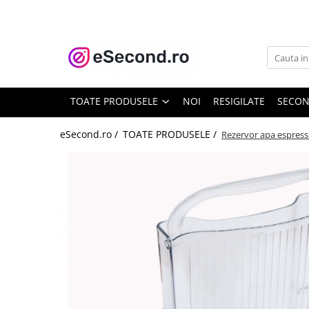
TOATE PRODUSELE
Auto Moto
Accesorii Auto
TOATE PRODUSELE
NOI
RESIGILATE
SECO
Anvelope & Jante
Covorase auto
eSecond.ro /
TOATE PRODUSELE /
Rezervor apa espres
Echipamente pentru Atelier
Electronice Auto
Intretinere & Cosmetica auto
Moto
Reparatii si echipamente auto
Trotinete electrice
Casa, Gradina & Bricolaj
Accesorii usi
Bucatarie & Servire