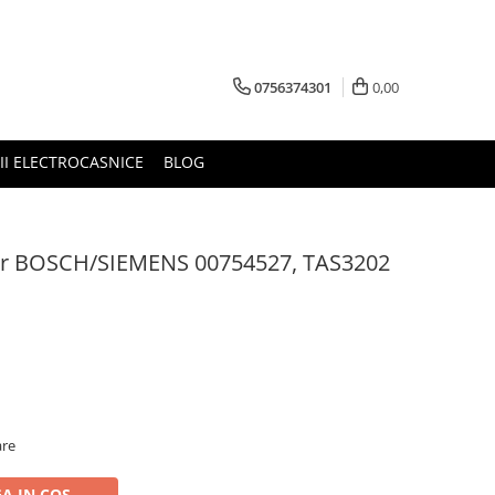
0756374301
0,00
RII ELECTROCASNICE
BLOG
or BOSCH/SIEMENS 00754527, TAS3202
are
A IN COS