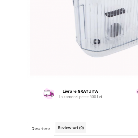
Curatenie si intretinere
Decoratiuni
Gradinarit
Hobby-uri creative
Iluminat & Electrice
Jaluzele
Kit-uri automatizari porti si usi
garaj
Mobila dormitor
Mobila gradina & terasa
Mobila Living & Dining
Organizare si depozitare
Livrare GRATUITA
Rafturi
La comenzi peste 500 Lei
Sanitare
Scule electrice si unelte
Silicon, spume si solutii tehnice
Review-uri
(0)
Sisteme Incalzire
Descriere
Textile si covoare