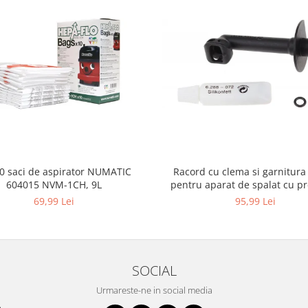
10 saci de aspirator NUMATIC
Racord cu clema si garnitura
604015 NVM-1CH, 9L
pentru aparat de spalat cu pr
KARCHER 4.064-047.0, K2, K
69,99 Lei
95,99 Lei
SOCIAL
Urmareste-ne in social media