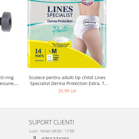
 O-ring
Scutece pentru adulti tip chilot Lines
Set 20 t
esiune,
Specialist Derma Protection Extra, 7
XS300010
3, K4
picaturi, marimea M, 14 bucati
39,99 Lei
SUPORT CLIENTI
Luni - Vineri 09:00 - 17:00
0756374301