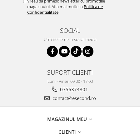
Retelistica & Supraveghere
Vreau sa primesc newsletter cu promotiile
magazinului. Afla mai multe in
Politica de
Servere, Componente & UPS
Confidentialitate
Telecomenzi garaj
Sport & Activitati in aer liber
SOCIAL
Accesorii antrenament
Urmareste-ne in social media
Accesorii Fitness
Accesorii sportive
Articole Voiaj
Camping
SUPORT CLIENTI
Ciclism
Luni - Vineri 09:00 - 17:00
Sporturi acvatice
0756374301
Sporturi de interior
contact@esecond.ro
TV, Audio & Foto
Aparate Foto & Accesorii
Audio HI-FI & Profesionale
MAGAZINUL MEU
Camere video si sport
CLIENTI
Drone si Accesorii