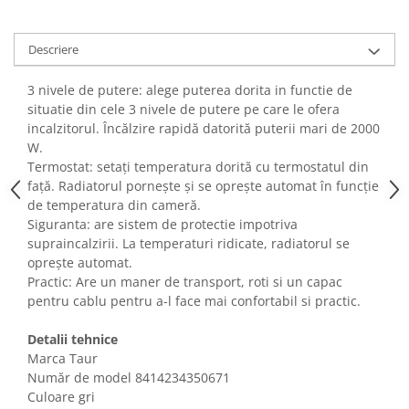
Fiare de calcat si masini de cusut
Ingrijire Locuinta
Descriere
Purificatoare de aer
Fashion
3 nivele de putere: alege puterea dorita in functie de
situatie din cele 3 nivele de putere pe care le ofera
Bijuterii
incalzitorul. Încălzire rapidă datorită puterii mari de 2000
Ceasuri barbatesti
W.
Ceasuri dama
Termostat: setați temperatura dorită cu termostatul din
Cutii, curele si accesorii ceasuri
față. Radiatorul pornește și se oprește automat în funcție
de temperatura din cameră.
Genti si accesorii barbati
Siguranta: are sistem de protectie impotriva
Genti si accesorii femei
supraincalzirii. La temperaturi ridicate, radiatorul se
Imbracaminte barbati
oprește automat.
Imbracaminte femei
Practic: Are un maner de transport, roti si un capac
pentru cablu pentru a-l face mai confortabil si practic.
Imbracaminte si Incaltaminte copii
Incaltaminte barbati
Detalii tehnice
Incaltaminte femei
Marca Taur
Ochelari de soare
Număr de model ‎8414234350671
Ochelari de vedere
Culoare gri