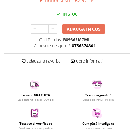
Economisesti:
162,97
Lei
Uscatoare rufe
Utilaje si materiale de constructii
IN STOC
Laptop, Tablete & Telefoane
ADAUGA IN COS
Accesorii tablete
Laptopuri si Accesorii
Cod Produs:
B0936FM7ML
Ai nevoie de ajutor?
0756374301
Telefoane Mobile & accesorii
Wearable & Gadgeturi
Adauga la Favorite
Cere informatii
Electrocasnice & Climatizare
Accesorii si piese masini spalat
rufe si uscatoare
Accesorii si piese masini spalat
vase
Livrare GRATUITA
Te-ai răzgândit?
Aparate Frigorifice
La comenzi peste 500 Lei
Drept de retur 14 zile
Aparate Racire Aer
Aragaze si cuptoare cu microunde
Climatizare & sisteme de incalzire
Testate si verificate
Cumpără inteligent
Produse la super prețuri
Economisește bani
Electrocasnice pentru Bucatarie