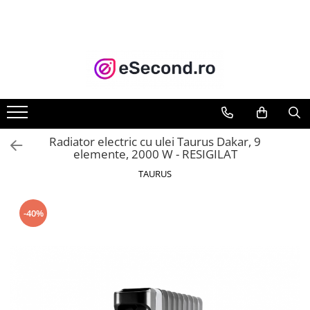
TOATE PRODUSELE
Auto Moto
Accesorii Auto
Anvelope & Jante
Covorase auto
Radiator electric cu ulei Taurus Dakar, 9
Echipamente pentru Atelier
elemente, 2000 W - RESIGILAT
Electronice Auto
TAURUS
Intretinere & Cosmetica auto
Moto
-40%
Reparatii si echipamente auto
Trotinete electrice
Casa, Gradina & Bricolaj
Accesorii usi
Bucatarie & Servire