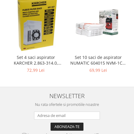
Igiena si ingrijire
Jucarii si Jocuri
Maternitate
Petshop
Accesorii animale de companie
Acvaristica
Castroane si adapatori animale
Set 10 saci de aspirator
Set 4 saci aspirator
Igiena animale de companie
NUMATIC 604015 NVM-1CH,
KARCHER 2.863-314.0,
Mobila si transport animale de
9L
compatibil cu WD, KWD, SE
69,99 Lei
72,99 Lei
companie
Zgarzi, lese si hamuri
PC, Periferice & Software
NEWSLETTER
Componente PC
Nu rata ofertele si promotiile noastre
Desktop PC & Monitoare
Imprimante, Scanere &
Consumabile
Periferice PC