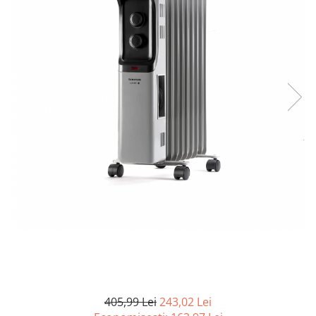
Curatenie si intretinere
Decoratiuni
Gradinarit
Hobby-uri creative
Iluminat & Electrice
Jaluzele
Kit-uri automatizari porti si usi
garaj
Mobila dormitor
Mobila gradina & terasa
Mobila Living & Dining
Organizare si depozitare
Rafturi
Sanitare
Scule electrice si unelte
Silicon, spume si solutii tehnice
Sisteme Incalzire
405,99 Lei
243,02 Lei
Textile si covoare