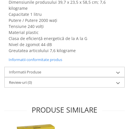
Dimensiunile produsului ‎39,7 x 23,5 x 58,5 cm; 7,6
Gaming, Carti & Birotica
kilograme
Birotica & Papetarie
Capacitate 1 litru
Console, Jocuri & Accesorii
Putere / Putere 2000 wați
Tensiune 240 volți
Ingrijire personala & Cosmetice
Material plastic
Accesorii aparate de ras electrice
Clasa de eficiență energetică de la A la G
Accesorii aparate hair styling
Nivel de zgomot 44 dB
Greutatea articolului 7,6 kilograme
Aparate & Accesorii ingrijire
personala
Informatii conformitate produs
Aparate cosmetice
Articole Sanatate si Wellness
Informatii Produse
Consumabile sanitare
Review-uri
(0)
Cosmetice si produse ingrijire
personala
Igiena dentara
PRODUSE SIMILARE
Jucarii, Copii & Bebe
Camera copilului
Hrana bebelusi