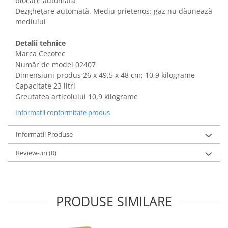
blocare automată
Gaming, Carti & Birotica
Dezghețare automată. Mediu prietenos: gaz nu dăunează
mediului
Birotica & Papetarie
Console, Jocuri & Accesorii
Detalii tehnice
Ingrijire personala & Cosmetice
Marca Cecotec
Accesorii aparate de ras electrice
Număr de model 02407
Dimensiuni produs ‎26 x 49,5 x 48 cm; 10,9 kilograme
Accesorii aparate hair styling
Capacitate 23 litri
Aparate & Accesorii ingrijire
Greutatea articolului 10,9 kilograme
personala
Informatii conformitate produs
Aparate cosmetice
Articole Sanatate si Wellness
Informatii Produse
Consumabile sanitare
Review-uri
(0)
Cosmetice si produse ingrijire
personala
Igiena dentara
Jucarii, Copii & Bebe
PRODUSE SIMILARE
Camera copilului
Hrana bebelusi