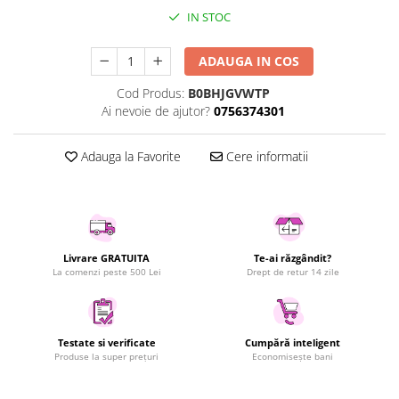
IN STOC
Uscatoare rufe
Utilaje si materiale de constructii
ADAUGA IN COS
Laptop, Tablete & Telefoane
Accesorii tablete
Cod Produs:
B0BHJGVWTP
Ai nevoie de ajutor?
0756374301
Laptopuri si Accesorii
Telefoane Mobile & accesorii
Adauga la Favorite
Cere informatii
Wearable & Gadgeturi
Electrocasnice & Climatizare
Accesorii si piese masini spalat
rufe si uscatoare
Accesorii si piese masini spalat
Livrare GRATUITA
Te-ai răzgândit?
vase
La comenzi peste 500 Lei
Drept de retur 14 zile
Aparate Frigorifice
Aparate Racire Aer
Aragaze si cuptoare cu microunde
Testate si verificate
Cumpără inteligent
Produse la super prețuri
Economisește bani
Climatizare & sisteme de incalzire
Electrocasnice pentru Bucatarie