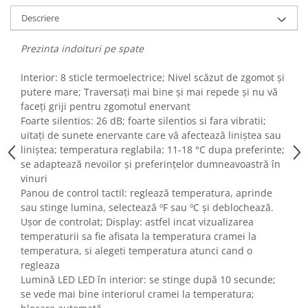
Fiare de calcat si masini de cusut
Descriere
Ingrijire Locuinta
Purificatoare de aer
Prezinta indoituri pe spate
Fashion
Interior: 8 sticle termoelectrice; Nivel scăzut de zgomot și
Bijuterii
putere mare; Traversați mai bine și mai repede și nu vă
Ceasuri barbatesti
faceți griji pentru zgomotul enervant
Ceasuri dama
Foarte silentios: 26 dB; foarte silentios si fara vibratii;
uitați de sunete enervante care vă afectează liniștea sau
Cutii, curele si accesorii ceasuri
liniștea; temperatura reglabila: 11-18 °C dupa preferinte;
Genti si accesorii barbati
se adaptează nevoilor și preferințelor dumneavoastră în
Genti si accesorii femei
vinuri
Imbracaminte barbati
Panou de control tactil: reglează temperatura, aprinde
sau stinge lumina, selectează ºF sau ºC și deblochează.
Imbracaminte femei
Ușor de controlat; Display: astfel incat vizualizarea
Imbracaminte si Incaltaminte copii
temperaturii sa fie afisata la temperatura cramei la
Incaltaminte barbati
temperatura, si alegeti temperatura atunci cand o
Incaltaminte femei
regleaza
Lumină LED LED în interior: se stinge după 10 secunde;
Ochelari de soare
se vede mai bine interiorul cramei la temperatura;
Ochelari de vedere