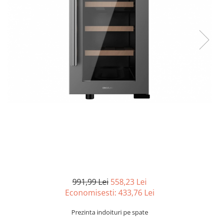
Curatenie si intretinere
Decoratiuni
Gradinarit
Hobby-uri creative
Iluminat & Electrice
Jaluzele
Kit-uri automatizari porti si usi
garaj
Mobila dormitor
Mobila gradina & terasa
Mobila Living & Dining
Organizare si depozitare
Rafturi
Sanitare
Scule electrice si unelte
991,99 Lei
558,23 Lei
Silicon, spume si solutii tehnice
Economisesti:
433,76
Lei
Sisteme Incalzire
Prezinta indoituri pe spate
Textile si covoare