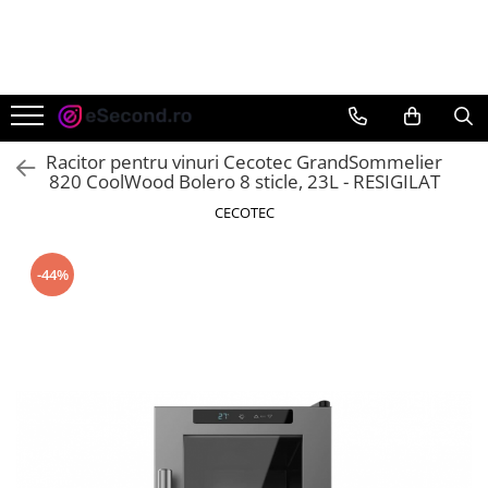
TOATE PRODUSELE
Auto Moto
Accesorii Auto
Racitor pentru vinuri Cecotec GrandSommelier
Anvelope & Jante
820 CoolWood Bolero 8 sticle, 23L - RESIGILAT
Covorase auto
CECOTEC
Echipamente pentru Atelier
Electronice Auto
-44%
Intretinere & Cosmetica auto
Moto
Reparatii si echipamente auto
Trotinete electrice
Casa, Gradina & Bricolaj
Accesorii usi
Bucatarie & Servire