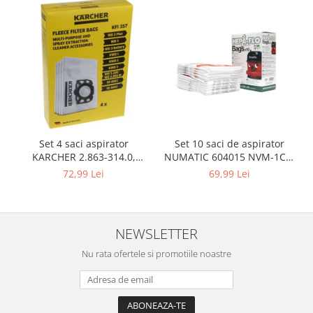
Igiena si ingrijire
Jucarii si Jocuri
Maternitate
Petshop
Accesorii animale de companie
Acvaristica
Castroane si adapatori animale
Igiena animale de companie
Set 10 saci de aspirator
Set 4 saci aspirator
Mobila si transport animale de
NUMATIC 604015 NVM-1CH,
KARCHER 2.863-314.0,
companie
9L
compatibil cu WD, KWD, SE
69,99 Lei
72,99 Lei
Zgarzi, lese si hamuri
PC, Periferice & Software
Componente PC
NEWSLETTER
Desktop PC & Monitoare
Nu rata ofertele si promotiile noastre
Imprimante, Scanere &
Consumabile
Periferice PC