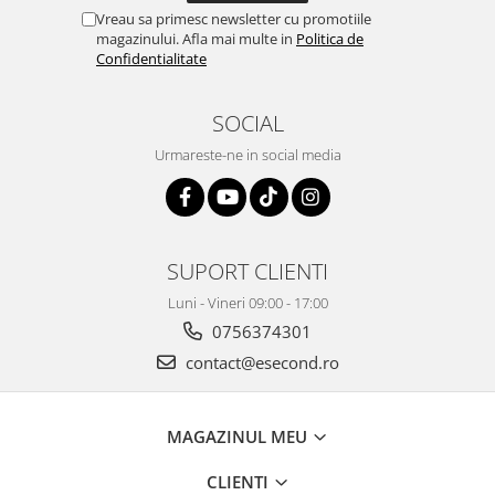
Retelistica & Supraveghere
Vreau sa primesc newsletter cu promotiile
Servere, Componente & UPS
magazinului. Afla mai multe in
Politica de
Confidentialitate
Telecomenzi garaj
Sport & Activitati in aer liber
SOCIAL
Accesorii antrenament
Accesorii Fitness
Urmareste-ne in social media
Accesorii sportive
Articole Voiaj
Camping
SUPORT CLIENTI
Ciclism
Sporturi acvatice
Luni - Vineri 09:00 - 17:00
Sporturi de interior
0756374301
TV, Audio & Foto
contact@esecond.ro
Aparate Foto & Accesorii
Audio HI-FI & Profesionale
MAGAZINUL MEU
Camere video si sport
Drone si Accesorii
CLIENTI