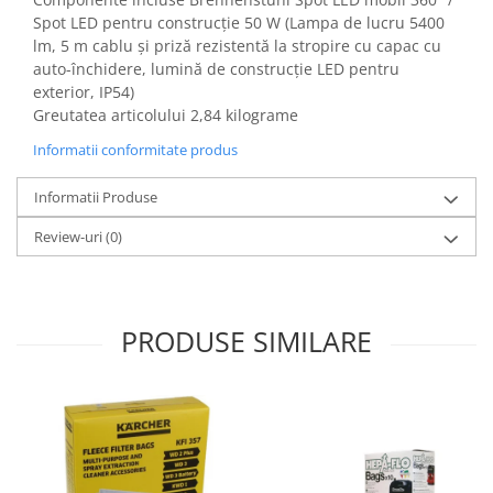
Igiena si ingrijire
Spot LED pentru construcție 50 W (Lampa de lucru 5400
Jucarii si Jocuri
lm, 5 m cablu și priză rezistentă la stropire cu capac cu
Maternitate
auto-închidere, lumină de construcție LED pentru
exterior, IP54)
Petshop
Greutatea articolului 2,84 kilograme
Accesorii animale de companie
Informatii conformitate produs
Acvaristica
Castroane si adapatori animale
Informatii Produse
Igiena animale de companie
Review-uri
(0)
Mobila si transport animale de
companie
Zgarzi, lese si hamuri
PC, Periferice & Software
PRODUSE SIMILARE
Componente PC
Desktop PC & Monitoare
Imprimante, Scanere &
Consumabile
Periferice PC