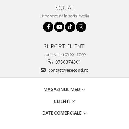
Home Cinema & Audio
SOCIAL
Playere, Boxe & Casti
Urmareste-ne in social media
Telescoape & Optica
Televizoare & accesorii
Bacanie
Ambalaje cadouri
SUPORT CLIENTI
Cadouri
Luni - Vineri 09:00 - 17:00
Curatenie si intretinere
0756374301
contact@esecond.ro
MAGAZINUL MEU
CLIENTI
DATE COMERCIALE