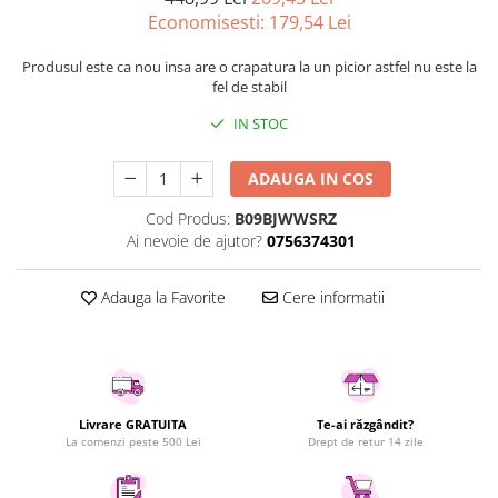
Economisesti:
179,54
Lei
Uscatoare rufe
Utilaje si materiale de constructii
Produsul este ca nou insa are o crapatura la un picior astfel nu este la
Laptop, Tablete & Telefoane
fel de stabil
Accesorii tablete
IN STOC
Laptopuri si Accesorii
Telefoane Mobile & accesorii
ADAUGA IN COS
Wearable & Gadgeturi
Cod Produs:
B09BJWWSRZ
Electrocasnice & Climatizare
Ai nevoie de ajutor?
0756374301
Accesorii si piese masini spalat
rufe si uscatoare
Adauga la Favorite
Cere informatii
Accesorii si piese masini spalat
vase
Aparate Frigorifice
Aparate Racire Aer
Aragaze si cuptoare cu microunde
Livrare GRATUITA
Te-ai răzgândit?
La comenzi peste 500 Lei
Drept de retur 14 zile
Climatizare & sisteme de incalzire
Electrocasnice pentru Bucatarie