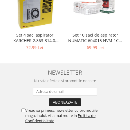
Retelistica & Supraveghere
Servere, Componente & UPS
Telecomenzi garaj
Sport & Activitati in aer liber
Accesorii antrenament
Set 10 saci de aspirator
Set 4 saci aspirator
Accesorii Fitness
NUMATIC 604015 NVM-1CH,
KARCHER 2.863-314.0,
9L
compatibil cu WD, KWD, SE
Accesorii sportive
69,99 Lei
72,99 Lei
Articole Voiaj
Camping
Ciclism
NEWSLETTER
Sporturi acvatice
Nu rata ofertele si promotiile noastre
Sporturi de interior
TV, Audio & Foto
Aparate Foto & Accesorii
Audio HI-FI & Profesionale
Vreau sa primesc newsletter cu promotiile
magazinului. Afla mai multe in
Politica de
Camere video si sport
Confidentialitate
Drone si Accesorii