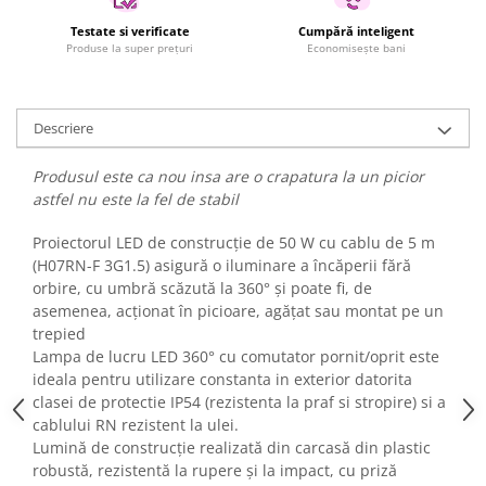
Fiare de calcat si masini de cusut
Testate si verificate
Cumpără inteligent
Ingrijire Locuinta
Produse la super prețuri
Economisește bani
Purificatoare de aer
Fashion
Descriere
Bijuterii
Ceasuri barbatesti
Produsul este ca nou insa are o crapatura la un picior
Ceasuri dama
astfel nu este la fel de stabil
Cutii, curele si accesorii ceasuri
Proiectorul LED de construcție de 50 W cu cablu de 5 m
Genti si accesorii barbati
(H07RN-F 3G1.5) asigură o iluminare a încăperii fără
Genti si accesorii femei
orbire, cu umbră scăzută la 360° și poate fi, de
Imbracaminte barbati
asemenea, acționat în picioare, agățat sau montat pe un
Imbracaminte femei
trepied
Lampa de lucru LED 360° cu comutator pornit/oprit este
Imbracaminte si Incaltaminte copii
ideala pentru utilizare constanta in exterior datorita
Incaltaminte barbati
clasei de protectie IP54 (rezistenta la praf si stropire) si a
Incaltaminte femei
cablului RN rezistent la ulei.
Ochelari de soare
Lumină de construcție realizată din carcasă din plastic
robustă, rezistentă la rupere și la impact, cu priză
Ochelari de vedere