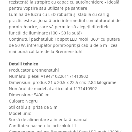
rezistentă la stropire cu capac cu autoînchidere - ideală
Gaming, Carti & Birotica
pentru vopsire sau utilizare pe șantiere
Birotica & Papetarie
Lumina de lucru cu LED robustă și stabilă cu cârlig
Console, Jocuri & Accesorii
practic este acționată prin intermediul comutatorului de
pornire/oprire, care vă permite să alegeți diferitele
Ingrijire personala & Cosmetice
funcții de iluminare (100 - 50 la sută)
Accesorii aparate de ras electrice
Conținutul pachetului: 1x spot LED mobil 360° cu putere
Accesorii aparate hair styling
de 50 W, întrerupător pornit/oprit și cablu de 5 m - cea
mai bună calitate de la Brennenstuhl
Aparate & Accesorii ingrijire
personala
Detalii tehnice
Aparate cosmetice
Producator Brennenstuhl
Articole Sanatate si Wellness
Numărul piesei ‎A1947102261171410902
Consumabile sanitare
Dimensiuni produs ‎21 x 20,5 x 22,5 cm; 2,84 kilograme
Numărul de model al articolului ‎1171410902
Cosmetice si produse ingrijire
Dimensiune 5400 lm
personala
Culoare Negru
Igiena dentara
Stil cablu și priză de 5 m
Jucarii, Copii & Bebe
Model unic
Camera copilului
Sursă de alimentare alimentată manual
Cantitatea pachetului articolului 1
Hrana bebelusi
Componente incluse ‎Brennenstuhl Spot LED mobil 360° /