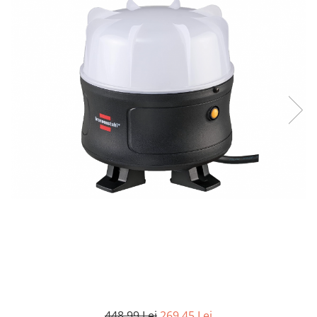
Curatenie si intretinere
Decoratiuni
Gradinarit
Hobby-uri creative
Iluminat & Electrice
Jaluzele
Kit-uri automatizari porti si usi
garaj
Mobila dormitor
Mobila gradina & terasa
Mobila Living & Dining
Organizare si depozitare
Rafturi
Sanitare
Scule electrice si unelte
Silicon, spume si solutii tehnice
Sisteme Incalzire
Textile si covoare
448,99 Lei
269,45 Lei