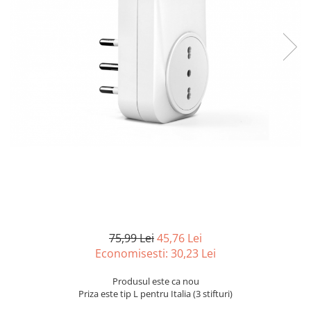
Curatenie si intretinere
Decoratiuni
Gradinarit
Hobby-uri creative
Iluminat & Electrice
Jaluzele
Kit-uri automatizari porti si usi
garaj
Mobila dormitor
Mobila gradina & terasa
Mobila Living & Dining
Organizare si depozitare
Rafturi
Sanitare
75,99 Lei
45,76 Lei
Economisesti:
30,23
Lei
Scule electrice si unelte
Silicon, spume si solutii tehnice
Produsul este ca nou
Sisteme Incalzire
Priza este tip L pentru Italia (3 stifturi)
Textile si covoare