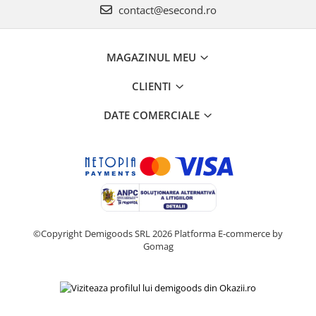
Home Cinema & Audio
contact@esecond.ro
Playere, Boxe & Casti
Telescoape & Optica
MAGAZINUL MEU
Televizoare & accesorii
Bacanie
CLIENTI
Ambalaje cadouri
DATE COMERCIALE
Cadouri
Curatenie si intretinere
©Copyright Demigoods SRL 2026
Platforma E-commerce by
Gomag