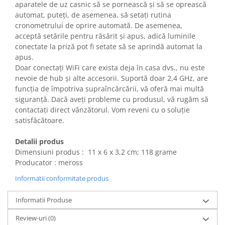
aparatele de uz casnic să se pornească și să se oprească
Gaming, Carti & Birotica
automat, puteți, de asemenea, să setați rutina
Birotica & Papetarie
cronometrului de oprire automată. De asemenea,
Console, Jocuri & Accesorii
acceptă setările pentru răsărit și apus, adică luminile
conectate la priză pot fi setate să se aprindă automat la
Ingrijire personala & Cosmetice
apus.
Accesorii aparate de ras electrice
Doar conectați WiFi care exista deja în casa dvs., nu este
Accesorii aparate hair styling
nevoie de hub și alte accesorii. Suportă doar 2,4 GHz, are
funcția de împotriva supraîncărcării, vă oferă mai multă
Aparate & Accesorii ingrijire
siguranță. Dacă aveți probleme cu produsul, vă rugăm să
personala
contactați direct vânzătorul. Vom reveni cu o soluție
Aparate cosmetice
satisfăcătoare.
Articole Sanatate si Wellness
Consumabile sanitare
Detalii produs
Cosmetice si produse ingrijire
Dimensiuni produs : ‎ 11 x 6 x 3,2 cm; 118 grame
personala
Producator : meross
Igiena dentara
Informatii conformitate produs
Jucarii, Copii & Bebe
Informatii Produse
Camera copilului
Hrana bebelusi
Review-uri
(0)