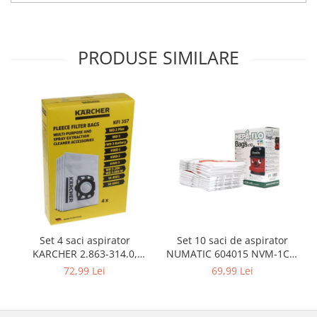
Igiena si ingrijire
Jucarii si Jocuri
Maternitate
PRODUSE SIMILARE
Petshop
Accesorii animale de companie
Acvaristica
Castroane si adapatori animale
Igiena animale de companie
Mobila si transport animale de
companie
Zgarzi, lese si hamuri
PC, Periferice & Software
Componente PC
Set 10 saci de aspirator
Set 4 saci aspirator
Desktop PC & Monitoare
NUMATIC 604015 NVM-1CH,
KARCHER 2.863-314.0,
9L
compatibil cu WD, KWD, SE
Imprimante, Scanere &
69,99 Lei
72,99 Lei
Consumabile
Periferice PC