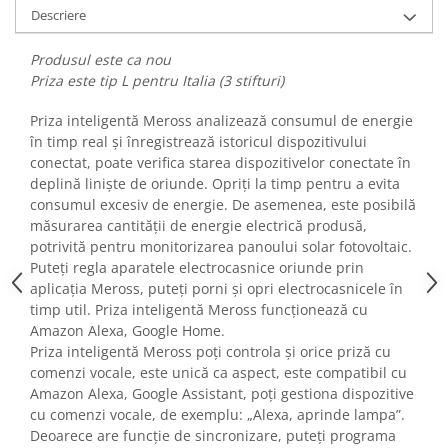
Fiare de calcat si masini de cusut
Descriere
Ingrijire Locuinta
Produsul este ca nou
Purificatoare de aer
Priza este tip L pentru Italia (3 stifturi)
Fashion
Priza inteligentă Meross analizează consumul de energie
Bijuterii
în timp real și înregistrează istoricul dispozitivului
Ceasuri barbatesti
conectat, poate verifica starea dispozitivelor conectate în
Ceasuri dama
deplină liniște de oriunde. Opriți la timp pentru a evita
Cutii, curele si accesorii ceasuri
consumul excesiv de energie. De asemenea, este posibilă
măsurarea cantității de energie electrică produsă,
Genti si accesorii barbati
potrivită pentru monitorizarea panoului solar fotovoltaic.
Genti si accesorii femei
Puteți regla aparatele electrocasnice oriunde prin
Imbracaminte barbati
aplicația Meross, puteți porni și opri electrocasnicele în
Imbracaminte femei
timp util. Priza inteligentă Meross funcționează cu
Imbracaminte si Incaltaminte copii
Amazon Alexa, Google Home.
Priza inteligentă Meross poți controla și orice priză cu
Incaltaminte barbati
comenzi vocale, este unică ca aspect, este compatibil cu
Incaltaminte femei
Amazon Alexa, Google Assistant, poți gestiona dispozitive
Ochelari de soare
cu comenzi vocale, de exemplu: „Alexa, aprinde lampa”.
Ochelari de vedere
Deoarece are funcție de sincronizare, puteți programa