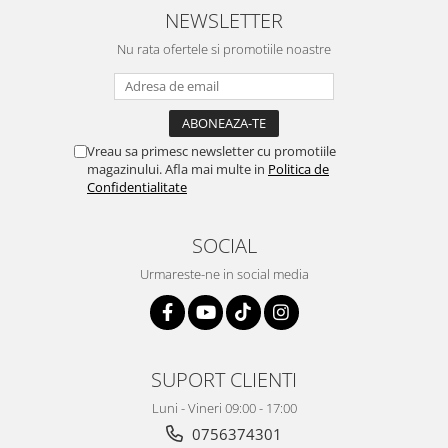
Retelistica & Supraveghere
NEWSLETTER
Servere, Componente & UPS
Nu rata ofertele si promotiile noastre
Telecomenzi garaj
Sport & Activitati in aer liber
Accesorii antrenament
Accesorii Fitness
Vreau sa primesc newsletter cu promotiile
Accesorii sportive
magazinului. Afla mai multe in
Politica de
Confidentialitate
Articole Voiaj
Camping
SOCIAL
Ciclism
Sporturi acvatice
Urmareste-ne in social media
Sporturi de interior
TV, Audio & Foto
Aparate Foto & Accesorii
SUPORT CLIENTI
Audio HI-FI & Profesionale
Camere video si sport
Luni - Vineri 09:00 - 17:00
Drone si Accesorii
0756374301