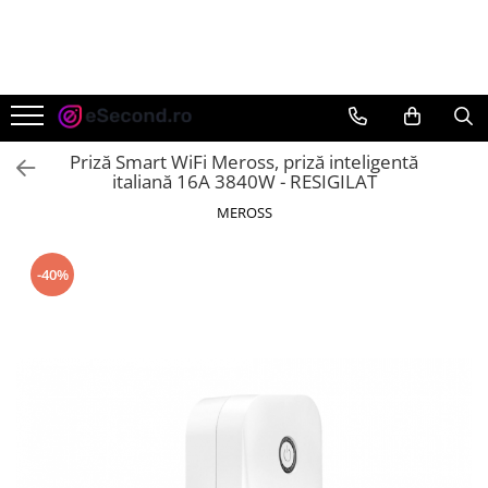
TOATE PRODUSELE
Auto Moto
Accesorii Auto
Priză Smart WiFi Meross, priză inteligentă
Anvelope & Jante
italiană 16A 3840W - RESIGILAT
Covorase auto
MEROSS
Echipamente pentru Atelier
Electronice Auto
-40%
Intretinere & Cosmetica auto
Moto
Reparatii si echipamente auto
Trotinete electrice
Casa, Gradina & Bricolaj
Accesorii usi
Bucatarie & Servire