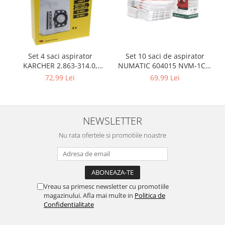
Igiena si ingrijire
Jucarii si Jocuri
Maternitate
Petshop
Set 10 saci de aspirator
Set 4 saci aspirator
Accesorii animale de companie
NUMATIC 604015 NVM-1CH,
KARCHER 2.863-314.0,
Acvaristica
9L
compatibil cu WD, KWD, SE
69,99 Lei
72,99 Lei
Castroane si adapatori animale
Igiena animale de companie
Mobila si transport animale de
NEWSLETTER
companie
Zgarzi, lese si hamuri
Nu rata ofertele si promotiile noastre
PC, Periferice & Software
Componente PC
Desktop PC & Monitoare
Vreau sa primesc newsletter cu promotiile
Imprimante, Scanere &
magazinului. Afla mai multe in
Politica de
Consumabile
Confidentialitate
Periferice PC