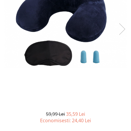
Curatenie si intretinere
Decoratiuni
Gradinarit
Hobby-uri creative
Iluminat & Electrice
Jaluzele
Kit-uri automatizari porti si usi
garaj
Mobila dormitor
Mobila gradina & terasa
Mobila Living & Dining
Organizare si depozitare
Rafturi
Sanitare
Scule electrice si unelte
59,99 Lei
35,59 Lei
Silicon, spume si solutii tehnice
Economisesti:
24,40
Lei
Sisteme Incalzire
Textile si covoare