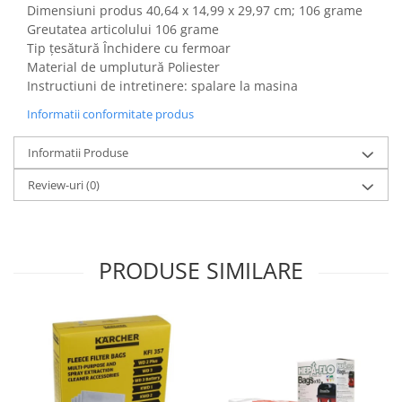
Dimensiuni produs ‎40,64 x 14,99 x 29,97 cm; 106 grame
Gaming, Carti & Birotica
Greutatea articolului 106 grame
Birotica & Papetarie
Tip țesătură Închidere cu fermoar
Console, Jocuri & Accesorii
Material de umplutură Poliester
Ingrijire personala & Cosmetice
Instructiuni de intretinere: spalare la masina
Accesorii aparate de ras electrice
Informatii conformitate produs
Accesorii aparate hair styling
Informatii Produse
Aparate & Accesorii ingrijire
personala
Review-uri
(0)
Aparate cosmetice
Articole Sanatate si Wellness
Consumabile sanitare
PRODUSE SIMILARE
Cosmetice si produse ingrijire
personala
Igiena dentara
Jucarii, Copii & Bebe
Camera copilului
Hrana bebelusi