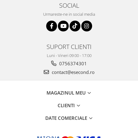
Retelistica & Supraveghere
SOCIAL
Servere, Componente & UPS
Urmareste-ne in social media
Telecomenzi garaj
Sport & Activitati in aer liber
Accesorii antrenament
Accesorii Fitness
SUPORT CLIENTI
Accesorii sportive
Luni - Vineri 09:00 - 17:00
Articole Voiaj
0756374301
Camping
contact@esecond.ro
Ciclism
Sporturi acvatice
Sporturi de interior
MAGAZINUL MEU
TV, Audio & Foto
CLIENTI
Aparate Foto & Accesorii
Audio HI-FI & Profesionale
DATE COMERCIALE
Camere video si sport
Drone si Accesorii