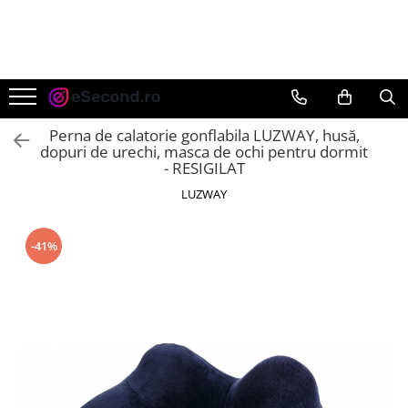
TOATE PRODUSELE
Auto Moto
Accesorii Auto
Perna de calatorie gonflabila LUZWAY, husă,
Anvelope & Jante
dopuri de urechi, masca de ochi pentru dormit
- RESIGILAT
Covorase auto
LUZWAY
Echipamente pentru Atelier
Electronice Auto
Intretinere & Cosmetica auto
-41%
Moto
Reparatii si echipamente auto
Trotinete electrice
Casa, Gradina & Bricolaj
Accesorii usi
Bucatarie & Servire