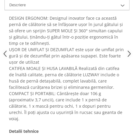
Fiare de calcat si masini de cusut
Descriere
Ingrijire Locuinta
DESIGN ERGONOM: Designul inovator face ca această
Purificatoare de aer
pernă de călătorie să se înfășoare ușor în jurul gâtului și
Fashion
să ofere un sprijin SUPER MOLE ȘI 360° simultan capului
Bijuterii
și gâtului, ținându-ți gâtul într-o poziție ergonomică în
timp ce te odihnești.
Ceasuri barbatesti
UȘOR DE UMFLAT ȘI DEZUMFLAT este ușor de umflat prin
Ceasuri dama
gură și de dezumflat prin apăsarea supapei. Este foarte
Cutii, curele si accesorii ceasuri
ușor de utilizat
Genti si accesorii barbati
CATIFEA MOALE ȘI HUSA LAVABILĂ Realizată din catifea
de înaltă calitate, perna de călătorie LUZWAY include o
Genti si accesorii femei
husă de pernă detașabilă, complet lavabilă, care
Imbracaminte barbati
facilitează curățarea brizei și eliminarea germenilor.
Imbracaminte femei
COMPACT ȘI PORTABIL: Cântărește doar 106 g
Imbracaminte si Incaltaminte copii
(aproximativ 3,7 uncii), care include 1 x pernă de
călătorie, 1 x mască pentru ochi, 1 x dopuri pentru
Incaltaminte barbati
urechi. Îl poți ajusta cu ușurință în rucsac sau geanta de
Incaltaminte femei
voiaj.
Ochelari de soare
Ochelari de vedere
Detalii tehnice